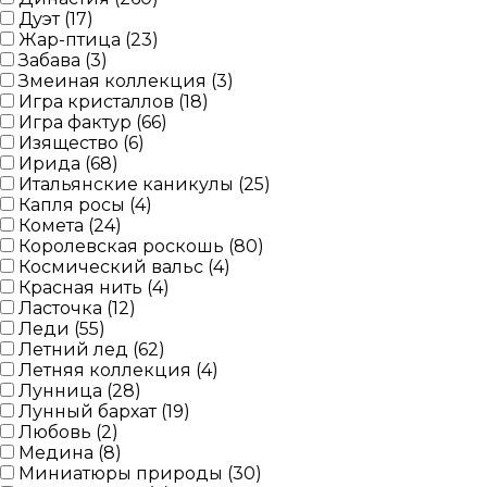
Дуэт (
17
)
Жар-птица (
23
)
Забава (
3
)
Змеиная коллекция (
3
)
Игра кристаллов (
18
)
Игра фактур (
66
)
Изящество (
6
)
Ирида (
68
)
Итальянcкие каникулы (
25
)
Капля росы (
4
)
Комета (
24
)
Королевская роскошь (
80
)
Космический вальс (
4
)
Красная нить (
4
)
Ласточка (
12
)
Леди (
55
)
Летний лед (
62
)
Летняя коллекция (
4
)
Лунница (
28
)
Лунный бархат (
19
)
Любовь (
2
)
Медина (
8
)
Миниатюры природы (
30
)