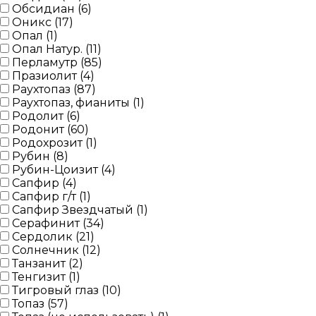
Обсидиан (
6
)
Оникс (
17
)
Опал (
1
)
Опал Натур. (
11
)
Перламутр (
85
)
Празиолит (
4
)
Раухтопаз (
87
)
Раухтопаз, фианиты (
1
)
Родолит (
6
)
Родонит (
60
)
Родохрозит (
1
)
Рубин (
8
)
Рубин-Цоизит (
4
)
Сапфир (
4
)
Сапфир г/т (
1
)
Сапфир Звездчатый (
1
)
Серафинит (
34
)
Сердолик (
21
)
Солнечник (
12
)
Танзанит (
2
)
Тенгизит (
1
)
Тигровый глаз (
10
)
Топаз (
57
)