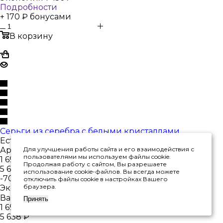
Подробности
+ 170 ₽ бонусами
В корзину
Серьги из серебра с белыми кристаллами
Есть в наличии
Арт.: 2340294318-10
Для улучшения работы сайта и его взаимодействия с
пользователями мы используем файлы cookie.
1 692
₽
/шт
Продолжая работу с сайтом, Вы разрешаете
5 638
₽
использование cookie-файлов. Вы всегда можете
-
70
%
отключить файлы cookie в настройках Вашего
браузера.
Экономия
3 946
₽
Варианты цен
Принять
1 692
₽
/шт
5 638
₽