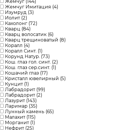
Жемчуг (
144
)
Жемчуг Имитация (
4
)
Изумруд (
3
)
Иолит (
2
)
Кахолонг (
72
)
Кварц (
84
)
Кварц волосатик (
6
)
Кварц трещиноватый (
8
)
Коралл (
4
)
Коралл Синт. (
1
)
Корунд Натур. (
73
)
Кош. глаз гол. синт. (
2
)
Кош. глаз сер.синт. (
1
)
Кошачий глаз (
17
)
Кристалл ювелирный (
5
)
Кунцит (
1
)
Лабрадорит (
99
)
Лабрадорит (
2
)
Лазурит (
143
)
Ларимар (
35
)
Лунный камень (
65
)
Малахит (
115
)
Морганит (
1
)
Нефрит (
25
)