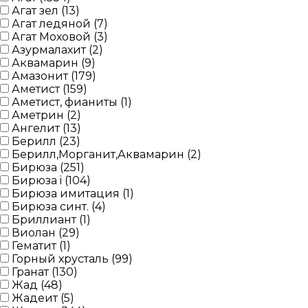
Агат зел (
13
)
Агат ледяной (
7
)
Агат Моховой (
3
)
Азурмалахит (
2
)
Аквамарин (
9
)
Амазонит (
179
)
Аметист (
159
)
Аметист, фианиты (
1
)
Аметрин (
2
)
Ангелит (
13
)
Берилл (
23
)
Берилл,Морганит,Аквамарин (
2
)
Бирюза (
251
)
Бирюза i (
104
)
Бирюза имитация (
1
)
Бирюза синт. (
4
)
Бриллиант (
1
)
Виолан (
29
)
Гематит (
1
)
Горный хрусталь (
99
)
Гранат (
130
)
Жад (
48
)
Жадеит (
5
)