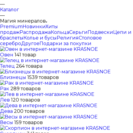
—
Каталог
—
Магия минералов
Premium
Новинки
Хиты
продаж
Распродажа
Кольца
Серьги
Подвески
Цепи и
браслеты
Колье и бусы
Религия
Столовое
серебро
Другое
Подарки за покупки
Овен
141 товар
Телец
264 товара
Близнецы
1539 товаров
Рак
289 товаров
Лев
120 товаров
Дева
200 товаров
Весы
159 товаров