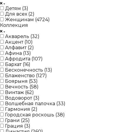
Детям (
3
)
Для всех (
2
)
Женщинам (
4724
)
Коллекция
Акварель (
32
)
Акцент (
10
)
Алфавит (
2
)
Афина (
13
)
Афродита (
107
)
Бархат (
16
)
Бесконечность (
13
)
Блаженство (
127
)
Боярыня (
53
)
Вечность (
58
)
Винтаж (
62
)
Водоворот (
3
)
Волшебная палочка (
33
)
Гармония (
2
)
Городская роскошь (
38
)
Грани (
25
)
Грация (
3
)
Династия (
260
)