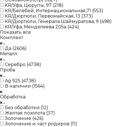
KR/Уфа, Цюрупы, 97 (
218
)
KR/Белебей, Интернациональная,71 (
553
)
KR/Дюртюли, Первомайская, 13 (
373
)
KR/Дюртюли, Генерала Шаймуратова, 9 (
498
)
KR/Уфа, Менделеева 205а (
424
)
Показать все
Комплект
Да (
2606
)
Металл
Серебро (
4738
)
Проба
Ag 925 (
4738
)
В наличии (
1564
)
Обработка
Без обработки (
12
)
Желтая позолота (
37
)
Золочение (
426
)
Золочение и част родиров (
11
)