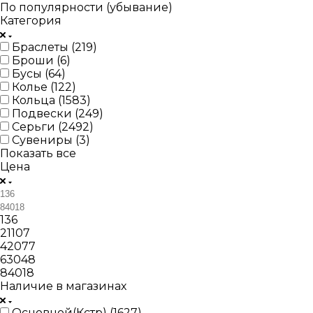
По популярности (убывание)
Категория
Браслеты (
219
)
Броши (
6
)
Бусы (
64
)
Колье (
122
)
Кольца (
1583
)
Подвески (
249
)
Серьги (
2492
)
Сувениры (
3
)
Показать все
Цена
136
21107
42077
63048
84018
Наличие в магазинах
Основной(Кстр) (
1627
)