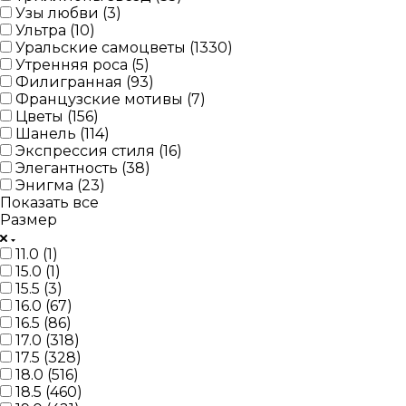
Узы любви (
3
)
Ультра (
10
)
Уральские самоцветы (
1330
)
Утренняя роса (
5
)
Филигранная (
93
)
Французские мотивы (
7
)
Цветы (
156
)
Шанель (
114
)
Экспрессия стиля (
16
)
Элегантность (
38
)
Энигма (
23
)
Показать все
Размер
11.0 (
1
)
15.0 (
1
)
15.5 (
3
)
16.0 (
67
)
16.5 (
86
)
17.0 (
318
)
17.5 (
328
)
18.0 (
516
)
18.5 (
460
)