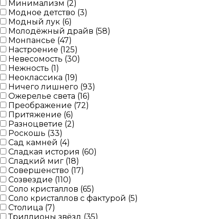
Минимализм (
2
)
Модное детство (
3
)
Модный лук (
6
)
Молодёжный драйв (
58
)
Монпансье (
47
)
Настроение (
125
)
Невесомость (
30
)
Нежность (
1
)
Неоклассика (
19
)
Ничего лишнего (
93
)
Ожерелье света (
16
)
Преображение (
72
)
Притяжение (
6
)
Разноцветие (
2
)
Роскошь (
33
)
Сад камней (
4
)
Сладкая история (
60
)
Сладкий миг (
18
)
Совершенство (
17
)
Созвездие (
110
)
Соло кристаллов (
65
)
Соло кристаллов с фактурой (
5
)
Столица (
7
)
Триллионы звёзд (
35
)