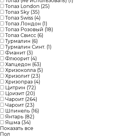
Топаз (не использовать) (
1
)
Топаз London (
25
)
Топаз Sky (
35
)
Топаз Swiss (
4
)
Топаз Лондон (
1
)
Топаз Розовый (
18
)
Топаз Свисс (
6
)
Турмалин (
6
)
Турмалин Синт. (
1
)
Фианит (
3
)
Флюорит (
4
)
Халцедон (
63
)
Хризоколла (
5
)
Хризолит (
23
)
Хризопраз (
4
)
Цитрин (
72
)
Цоизит (
20
)
Чароит (
264
)
Чароит (
23
)
Шпинель (
16
)
Янтарь (
82
)
Яшма (
34
)
Показать все
Пол