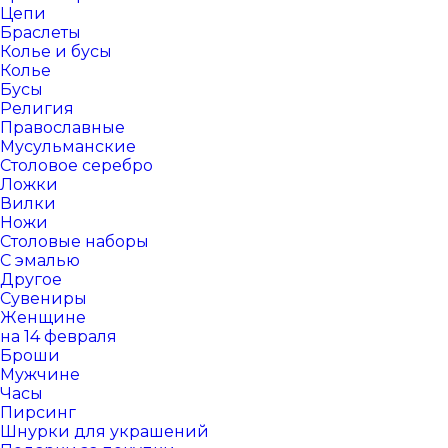
Цепи
Браслеты
Колье и бусы
Колье
Бусы
Религия
Православные
Мусульманские
Столовое серебро
Ложки
Вилки
Ножи
Столовые наборы
С эмалью
Другое
Сувениры
Женщине
на 14 февраля
Броши
Мужчине
Часы
Пирсинг
Шнурки для украшений