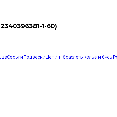
 2340396381-1-60)
ьца
Серьги
Подвески
Цепи и браслеты
Колье и бусы
Р