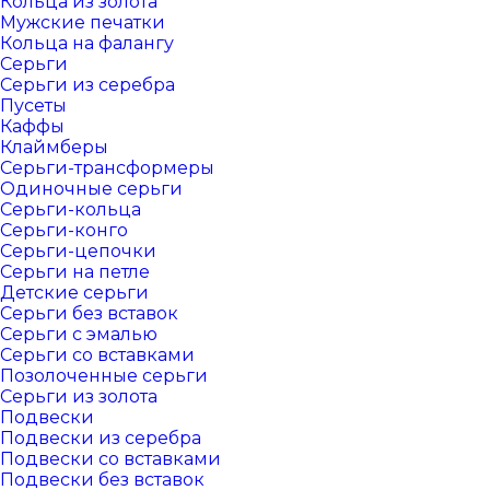
Кольца из золота
Мужские печатки
Кольца на фалангу
Серьги
Серьги из серебра
Пусеты
Каффы
Клаймберы
Серьги-трансформеры
Одиночные серьги
Серьги-кольца
Серьги-конго
Серьги-цепочки
Серьги на петле
Детские серьги
Серьги без вставок
Серьги с эмалью
Серьги со вставками
Позолоченные серьги
Серьги из золота
Подвески
Подвески из серебра
Подвески со вставками
Подвески без вставок