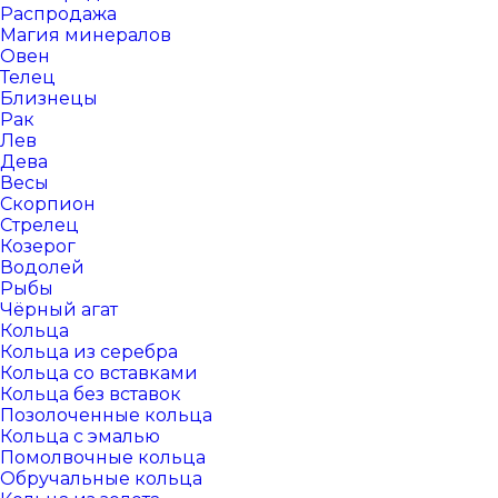
Распродажа
Магия минералов
Овен
Телец
Близнецы
Рак
Лев
Дева
Весы
Скорпион
Стрелец
Козерог
Водолей
Рыбы
Чёрный агат
Кольца
Кольца из серебра
Кольца со вставками
Кольца без вставок
Позолоченные кольца
Кольца с эмалью
Помолвочные кольца
Обручальные кольца