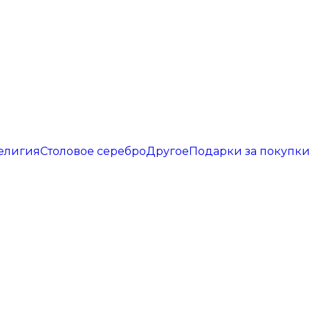
елигия
Столовое серебро
Другое
Подарки за покупки