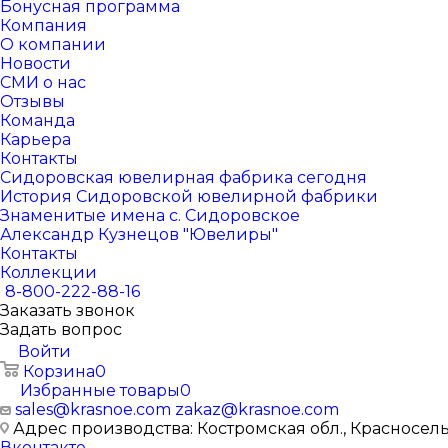
Бонусная программа
Компания
О компании
Новости
СМИ о нас
Отзывы
Команда
Карьера
Контакты
Сидоровская ювелирная фабрика сегодня
История Сидоровской ювелирной фабрики
Знаменитые имена с. Сидоровское
Александр Кузнецов "Ювелиры"
Контакты
Коллекции
8-800-222-88-16
Заказать звонок
Задать вопрос
Войти
Корзина
0
Избранные товары
0
sales@krasnoe.com
zakaz@krasnoe.com
Адрес производства: Костромская обл., Красносельск
Вконтакте