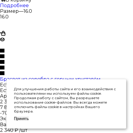
Подробнее
Размер
—
16.0
16.0
Браслет из серебра с горным хрусталём
Есть в наличии
Для улучшения работы сайта и его взаимодействия с
Есть в наличии
пользователями мы используем файлы cookie.
Арт.: 4340526443-17-2
Продолжая работу с сайтом, Вы разрешаете
2 340
₽
/шт
использование cookie-файлов. Вы всегда можете
7 800
₽
отключить файлы cookie в настройках Вашего
браузера.
-
70
%
Экономия
5 460
₽
Принять
Варианты цен
2 340
₽
/шт