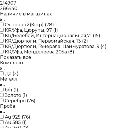
214907
286440
Наличие в магазинах
Основной(Кстр) (
28
)
KR/Уфа, Цюрупы, 97 (
1
)
KR/Белебей, Интернациональная,71 (
15
)
KR/Дюртюли, Первомайская, 13 (
2
)
KR/Дюртюли, Генерала Шаймуратова, 9 (
4
)
KR/Уфа, Менделеева 205а (
8
)
Показать все
Комплект
Да (
2
)
Металл
б/п (
1
)
Золото (
1
)
Серебро (
76
)
Проба
Ag 925 (
76
)
Au 585 (
1
)
Au 750 (
0
)