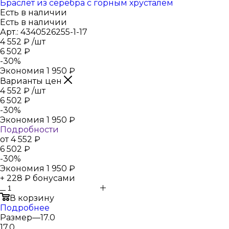
Браслет из серебра с горным хрусталём
Есть в наличии
Есть в наличии
Арт.: 4340526255-1-17
4 552
₽
/шт
6 502
₽
-
30
%
Экономия
1 950
₽
Варианты цен
4 552
₽
/шт
6 502
₽
-
30
%
Экономия
1 950
₽
Подробности
от
4 552 ₽
6 502 ₽
-
30
%
Экономия
1 950 ₽
+ 228 ₽ бонусами
В корзину
Подробнее
Размер
—
17.0
17.0