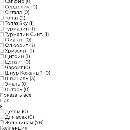
Сапфир (
0
)
Сердолик (
0
)
Ситалл (
0
)
Топаз (
2
)
Топаз Sky (
1
)
Турмалин (
1
)
Турмалин Синт. (
1
)
Фианит (
0
)
Флюорит (
4
)
Хризолит (
1
)
Цитрин (
1
)
Цоизит (
0
)
Чароит (
0
)
Шнур Кожаный (
0
)
Шпинель (
3
)
Эмаль (
0
)
Янтарь (
0
)
Показать все
Пол
Детям (
0
)
Для всех (
0
)
Женщинам (
78
)
Коллекция