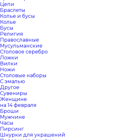
Цепи
Браслеты
Колье и бусы
Колье
Бусы
Религия
Православные
Мусульманские
Столовое серебро
Ложки
Вилки
Ножи
Столовые наборы
С эмалью
Другое
Сувениры
Женщине
на 14 февраля
Броши
Мужчине
Часы
Пирсинг
Шнурки для украшений