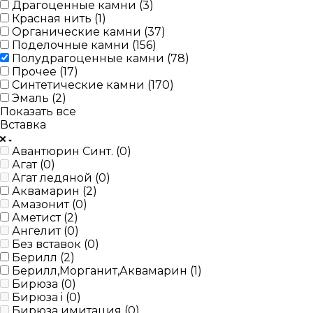
Драгоценные камни (
3
)
Красная нить (
1
)
Органические камни (
37
)
Поделочные камни (
156
)
Полудрагоценные камни (
78
)
Прочее (
17
)
Синтетические камни (
170
)
Эмаль (
2
)
Показать все
Вставка
Авантюрин Синт. (
0
)
Агат (
0
)
Агат ледяной (
0
)
Аквамарин (
2
)
Амазонит (
0
)
Аметист (
2
)
Ангелит (
0
)
Без вставок (
0
)
Берилл (
2
)
Берилл,Морганит,Аквамарин (
1
)
Бирюза (
0
)
Бирюза i (
0
)
Бирюза имитация (
0
)