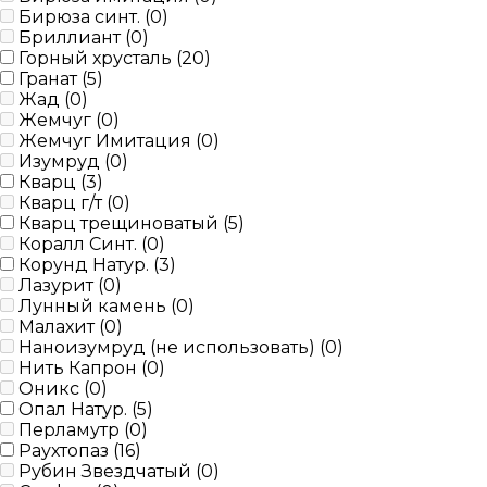
Бирюза синт. (
0
)
Бриллиант (
0
)
Горный хрусталь (
20
)
Гранат (
5
)
Жад (
0
)
Жемчуг (
0
)
Жемчуг Имитация (
0
)
Изумруд (
0
)
Кварц (
3
)
Кварц г/т (
0
)
Кварц трещиноватый (
5
)
Коралл Синт. (
0
)
Корунд Натур. (
3
)
Лазурит (
0
)
Лунный камень (
0
)
Малахит (
0
)
Наноизумруд (не использовать) (
0
)
Нить Капрон (
0
)
Оникс (
0
)
Опал Натур. (
5
)
Перламутр (
0
)
Раухтопаз (
16
)
Рубин Звездчатый (
0
)