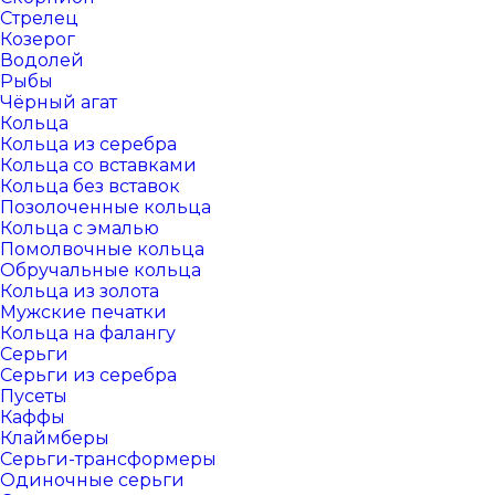
Стрелец
Козерог
Водолей
Рыбы
Чёрный агат
Кольца
Кольца из серебра
Кольца со вставками
Кольца без вставок
Позолоченные кольца
Кольца с эмалью
Помолвочные кольца
Обручальные кольца
Кольца из золота
Мужские печатки
Кольца на фалангу
Серьги
Серьги из серебра
Пусеты
Каффы
Клаймберы
Серьги-трансформеры
Одиночные серьги