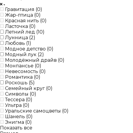
Гравитация (
0
)
Жар-птица (
0
)
Красная нить (
0
)
Ласточка (
0
)
Летний лед (
10
)
Лунница (
2
)
Любовь (
1
)
Модное детство (
0
)
Модный лук (
2
)
Молодёжный драйв (
0
)
Монпансье (
0
)
Невесомость (
0
)
Романтика (
0
)
Роскошь (
5
)
Семейный круг (
0
)
Символы (
0
)
Тессера (
0
)
Ультра (
0
)
Уральские самоцветы (
0
)
Шанель (
0
)
Энигма (
0
)
Показать все