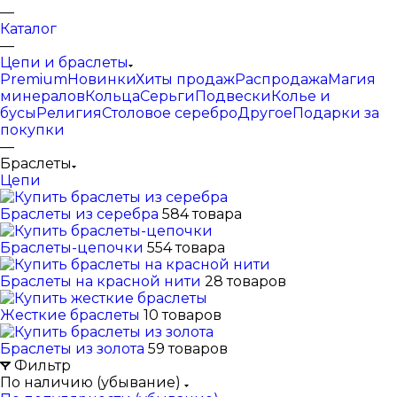
—
Каталог
—
Цепи и браслеты
Premium
Новинки
Хиты продаж
Распродажа
Магия
минералов
Кольца
Серьги
Подвески
Колье и
бусы
Религия
Столовое серебро
Другое
Подарки за
покупки
—
Браслеты
Цепи
Браслеты из серебра
584 товара
Браслеты-цепочки
554 товара
Браслеты на красной нити
28 товаров
Жесткие браслеты
10 товаров
Браслеты из золота
59 товаров
Фильтр
По наличию (убывание)