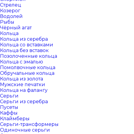
Стрелец
Козерог
Водолей
Рыбы
Чёрный агат
Кольца
Кольца из серебра
Кольца со вставками
Кольца без вставок
Позолоченные кольца
Кольца с эмалью
Помолвочные кольца
Обручальные кольца
Кольца из золота
Мужские печатки
Кольца на фалангу
Серьги
Серьги из серебра
Пусеты
Каффы
Клаймберы
Серьги-трансформеры
Одиночные серьги