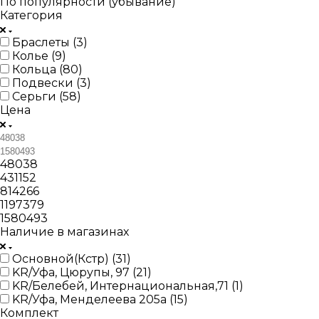
По популярности (убывание)
Категория
Браслеты (
3
)
Колье (
9
)
Кольца (
80
)
Подвески (
3
)
Серьги (
58
)
Цена
48038
431152
814266
1197379
1580493
Наличие в магазинах
Основной(Кстр) (
31
)
KR/Уфа, Цюрупы, 97 (
21
)
KR/Белебей, Интернациональная,71 (
1
)
KR/Уфа, Менделеева 205а (
15
)
Комплект