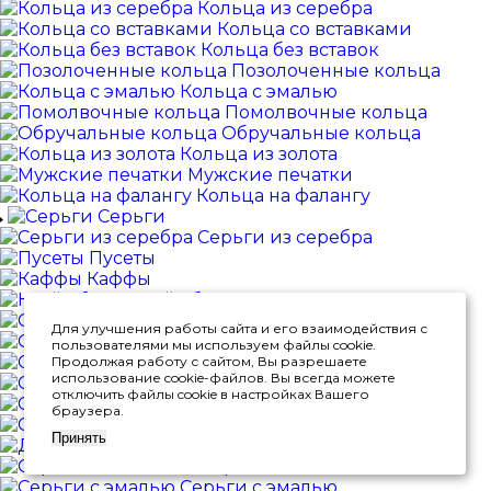
Кольца из серебра
Кольца со вставками
Кольца без вставок
Позолоченные кольца
Кольца с эмалью
Помолвочные кольца
Обручальные кольца
Кольца из золота
Мужские печатки
Кольца на фалангу
Серьги
Серьги из серебра
Пусеты
Каффы
Клаймберы
Серьги-трансформеры
Для улучшения работы сайта и его взаимодействия с
Одиночные серьги
пользователями мы используем файлы cookie.
Серьги-кольца
Продолжая работу с сайтом, Вы разрешаете
использование cookie-файлов. Вы всегда можете
Серьги-конго
отключить файлы cookie в настройках Вашего
Серьги-цепочки
браузера.
Серьги на петле
Принять
Детские серьги
Серьги без вставок
Серьги с эмалью