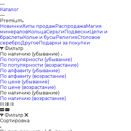
—
Каталог
—
Premium
Новинки
Хиты продаж
Распродажа
Магия
минералов
Кольца
Серьги
Подвески
Цепи и
браслеты
Колье и бусы
Религия
Столовое
серебро
Другое
Подарки за покупки
Фильтр
По наличию (убывание)
По популярности (убывание)
По популярности (возрастание)
По алфавиту (убывание)
По алфавиту (возрастание)
По цене (убывание)
По цене (возрастание)
По наличию (убывание)
По наличию (возрастание)
Фильтр
Сортировка