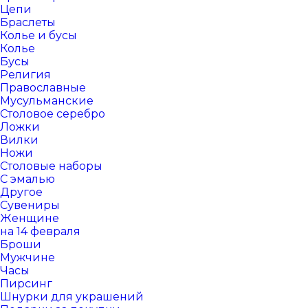
Цепи
Браслеты
Колье и бусы
Колье
Бусы
Религия
Православные
Мусульманские
Столовое серебро
Ложки
Вилки
Ножи
Столовые наборы
С эмалью
Другое
Сувениры
Женщине
на 14 февраля
Броши
Мужчине
Часы
Пирсинг
Шнурки для украшений