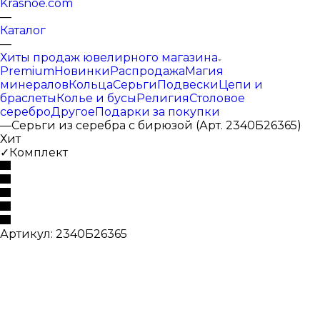
Krasnoe.com
—
Каталог
—
Хиты продаж ювелирного магазина
Premium
Новинки
Распродажа
Магия
минералов
Кольца
Серьги
Подвески
Цепи и
браслеты
Колье и бусы
Религия
Столовое
серебро
Другое
Подарки за покупки
—
Серьги из серебра с бирюзой (Арт. 2340Б26365)
Хит
✓Комплект
Артикул:
2340Б26365