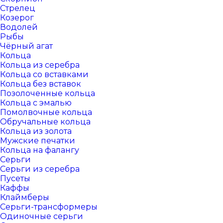
Стрелец
Козерог
Водолей
Рыбы
Чёрный агат
Кольца
Кольца из серебра
Кольца со вставками
Кольца без вставок
Позолоченные кольца
Кольца с эмалью
Помолвочные кольца
Обручальные кольца
Кольца из золота
Мужские печатки
Кольца на фалангу
Серьги
Серьги из серебра
Пусеты
Каффы
Клаймберы
Серьги-трансформеры
Одиночные серьги