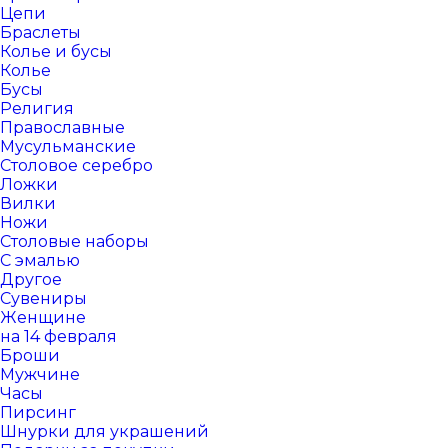
Цепи
Браслеты
Колье и бусы
Колье
Бусы
Религия
Православные
Мусульманские
Столовое серебро
Ложки
Вилки
Ножи
Столовые наборы
С эмалью
Другое
Сувениры
Женщине
на 14 февраля
Броши
Мужчине
Часы
Пирсинг
Шнурки для украшений