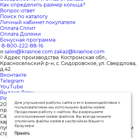
Как определить размер кольца?
Вопрос-ответ
Поиск по каталогу
Личный кабинет покупателя
Оплата Сплит
Оплата Долями
Бонусная программа
8-800-222-88-16
sales@krasnoe.com
zakaz@krasnoe.com
Адрес производства: Костромская обл.,
Красносельский р-н, с. Сидоровское, ул. Свердлова,
д.42.
Вконтакте
Telegram
YouTube
Яндекс.Дзен
Pinterest
Для улучшения работы сайта и его взаимодействия с
2026 © Интернет-магазин ювелирных изделий от
пользователями мы используем файлы cookie.
производителя
Продолжая работу с сайтом, Вы разрешаете
Сайт носит исключительно информационный
использование cookie-файлов. Вы всегда можете
отключить файлы cookie в настройках Вашего
характер, и ни при каких условиях не является
браузера.
публичной офертой, определяемой положениями
статьи 437(2) Гражданского кодекса РФ. *Цены в
Принять