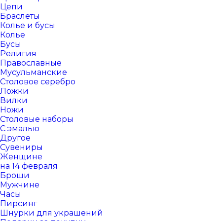
Цепи
Браслеты
Колье и бусы
Колье
Бусы
Религия
Православные
Мусульманские
Столовое серебро
Ложки
Вилки
Ножи
Столовые наборы
С эмалью
Другое
Сувениры
Женщине
на 14 февраля
Броши
Мужчине
Часы
Пирсинг
Шнурки для украшений