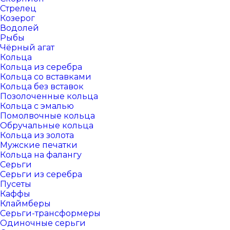
Стрелец
Козерог
Водолей
Рыбы
Чёрный агат
Кольца
Кольца из серебра
Кольца со вставками
Кольца без вставок
Позолоченные кольца
Кольца с эмалью
Помолвочные кольца
Обручальные кольца
Кольца из золота
Мужские печатки
Кольца на фалангу
Серьги
Серьги из серебра
Пусеты
Каффы
Клаймберы
Серьги-трансформеры
Одиночные серьги