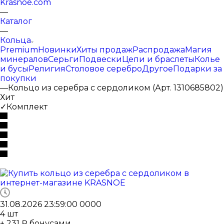
Krasnoe.com
—
Каталог
—
Кольца
Premium
Новинки
Хиты продаж
Распродажа
Магия
минералов
Серьги
Подвески
Цепи и браслеты
Колье
и бусы
Религия
Столовое серебро
Другое
Подарки за
покупки
—
Кольцо из серебра с сердоликом (Арт. 1310685802)
Хит
✓Комплект
31.08.2026 23:59:00
0
0
0
0
4
шт
+ 231 ₽ бонусами