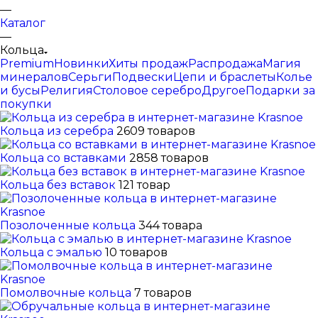
—
Каталог
—
Кольца
Premium
Новинки
Хиты продаж
Распродажа
Магия
минералов
Серьги
Подвески
Цепи и браслеты
Колье
и бусы
Религия
Столовое серебро
Другое
Подарки за
покупки
Кольца из серебра
2609 товаров
Кольца со вставками
2858 товаров
Кольца без вставок
121 товар
Позолоченные кольца
344 товара
Кольца с эмалью
10 товаров
Помолвочные кольца
7 товаров