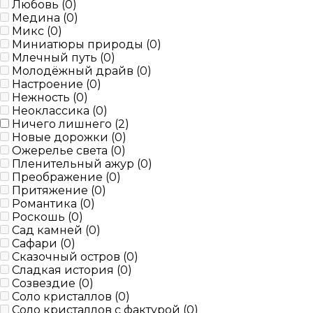
Любовь (
0
)
Медина (
0
)
Микс (
0
)
Миниатюры природы (
0
)
Млечный путь (
0
)
Молодёжный драйв (
0
)
Настроение (
0
)
Нежность (
0
)
Неоклассика (
0
)
Ничего лишнего (
2
)
Новые дорожки (
0
)
Ожерелье света (
0
)
Пленительный ажур (
0
)
Преображение (
0
)
Притяжение (
0
)
Романтика (
0
)
Роскошь (
0
)
Сад камней (
0
)
Сафари (
0
)
Сказочный остров (
0
)
Сладкая история (
0
)
Созвездие (
0
)
Соло кристаллов (
0
)
Соло кристаллов с фактурой (
0
)