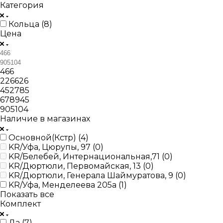
Категория
Кольца (
8
)
Цена
466
226626
452785
678945
905104
Наличие в магазинах
Основной(Кстр) (
4
)
KR/Уфа, Цюрупы, 97 (
0
)
KR/Белебей, Интернациональная,71 (
0
)
KR/Дюртюли, Первомайская, 13 (
0
)
KR/Дюртюли, Генерала Шаймуратова, 9 (
0
)
KR/Уфа, Менделеева 205а (
1
)
Показать все
Комплект
Да (
7
)