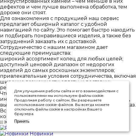
инкрустированных камней – чем меньше в них
дефектов и чем лучше выполнена обработка, тем
дороже они стоят.
Для ознакомления с продукцией наш сервис
предлагает обширный каталог с удобной
навигацией по сайту. Это помогает быстро находить
и подбирать понравившиеся изделия, а также без
затруднений заказать их с доставкой.
Сотрудничество с нашим магазином дает
следующие преимущества:
широкий ассортимент колец для любых целей;
доступный ценовой диапазон от недорогих
изделий до самых роскошных экземпляров;
привлекательные условия сотрудничества, включая
широкие возможности оплаты и доставки;
регулярные акции и скидки.
Для улучшения работы сайта и его взаимодействия с
Чтобы ювелирные кольца купить недорого в
пользователями мы используем файлы cookie.
интернет магазине, достаточно посетить наш сайт,
Продолжая работу с сайтом, Вы разрешаете
выбрать понравившееся изделие и оформить заказ.
использование cookie-файлов. Вы всегда можете
отключить файлы cookie в настройках Вашего
Вся продукция проходит многоуровневый
браузера.
контроль, что гарантирует ее качество.
Принять
Каталог
Premium
Новинки