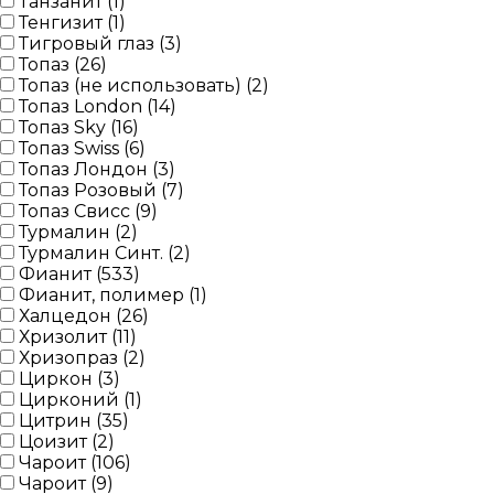
Танзанит (
1
)
Тенгизит (
1
)
Тигровый глаз (
3
)
Топаз (
26
)
Топаз (не использовать) (
2
)
Топаз London (
14
)
Топаз Sky (
16
)
Топаз Swiss (
6
)
Топаз Лондон (
3
)
Топаз Розовый (
7
)
Топаз Свисс (
9
)
Турмалин (
2
)
Турмалин Синт. (
2
)
Фианит (
533
)
Фианит, полимер (
1
)
Халцедон (
26
)
Хризолит (
11
)
Хризопраз (
2
)
Циркон (
3
)
Цирконий (
1
)
Цитрин (
35
)
Цоизит (
2
)
Чароит (
106
)
Чароит (
9
)