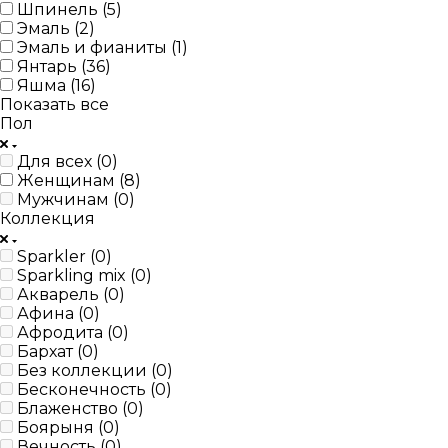
Шпинель (
5
)
Эмаль (
2
)
Эмаль и фианиты (
1
)
Янтарь (
36
)
Яшма (
16
)
Показать все
Пол
Для всех (
0
)
Женщинам (
8
)
Мужчинам (
0
)
Коллекция
Sparkler (
0
)
Sparkling mix (
0
)
Акварель (
0
)
Афина (
0
)
Афродита (
0
)
Бархат (
0
)
Без коллекции (
0
)
Бесконечность (
0
)
Блаженство (
0
)
Боярыня (
0
)
Вечность (
0
)