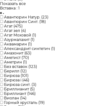
Показать все
Вставка
: 1
Авантюрин Натур. (
23
)
Авантюрин Синт. (
18
)
Агат (
475
)
Агат зел (
4
)
Агат Моховой (
1
)
Азурмалахит (
1
)
Аквамарин (
1
)
Александрит синтетич (
1
)
Амазонит (
63
)
Аметист (
70
)
Аметрин (
1
)
Без вставок (
123
)
Берилл (
12
)
Бирюза (
101
)
Бирюза i (
46
)
Бирюза синт. (
3
)
Бриллианит (
5
)
Бриллиант (
146
)
Виолан (
14
)
Горный хрусталь (
19
)