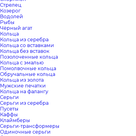
Стрелец
Козерог
Водолей
Рыбы
Чёрный агат
Кольца
Кольца из серебра
Кольца со вставками
Кольца без вставок
Позолоченные кольца
Кольца с эмалью
Помолвочные кольца
Обручальные кольца
Кольца из золота
Мужские печатки
Кольца на фалангу
Серьги
Серьги из серебра
Пусеты
Каффы
Клаймберы
Серьги-трансформеры
Одиночные серьги