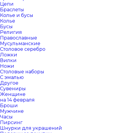
Цепи
Браслеты
Колье и бусы
Колье
Бусы
Религия
Православные
Мусульманские
Столовое серебро
Ложки
Вилки
Ножи
Столовые наборы
С эмалью
Другое
Сувениры
Женщине
на 14 февраля
Броши
Мужчине
Часы
Пирсинг
Шнурки для украшений