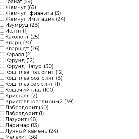
Гранат (
59
)
Жемчуг (
65
)
Жемчуг , фианиты (
3
)
Жемчуг Имитация (
24
)
Изумруд (
28
)
Иолит (
1
)
Кахолонг (
25
)
Кварц (
30
)
Кварц г/т (
26
)
Коралл (
2
)
Корунд (
12
)
Корунд Натур. (
30
)
Кош. глаз гол. синт. (
12
)
Кош. глаз роз. синт. (
8
)
Кош. глаз сер.синт. (
1
)
Кошачий глаз (
100
)
Кристалл (
2
)
Кристалл ювелирный (
39
)
Лабрадорит (
40
)
Лабрадорит (
1
)
Лазурит (
48
)
Ларимар (
13
)
Лунный камень (
24
)
Малахит (
36
)