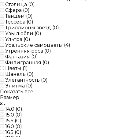
Столица (
0
)
Сфера (
0
)
Тандем (
0
)
Тессера (
0
)
Триллионы звёзд (
0
)
Узы любви (
0
)
Ультра (
0
)
Уральские самоцветы (
4
)
Утренняя роса (
0
)
Фантазия (
0
)
Филигранная (
0
)
Цветы (
1
)
Шанель (
0
)
Элегантность (
0
)
Энигма (
0
)
Показать все
Размер
14.0 (
0
)
15.0 (
0
)
15.5 (
0
)
16.0 (
0
)
16.5 (
0
)