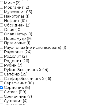
Микс (
2
)
Морганит (
2
)
Муассанит (
13
)
Нанотопаз (
1
)
Нефрит (
10
)
Обсидиан (
2
)
Опал (
10
)
Опал Натур. (
1
)
Перламутр (
16
)
Празиолит (
1
)
Раух-топаз (не использовать) (
1
)
Раухтопаз (
24
)
Родолит (
2
)
Родонит (
26
)
Рубин (
7
)
Рубин Звездчатый (
14
)
Сапфир (
35
)
Сапфир Звездчатый (
16
)
Серафинит (
10
)
Сердолик (
8
)
Ситалл (
119
)
Солнечник (
7
)
Султанит (
4
)