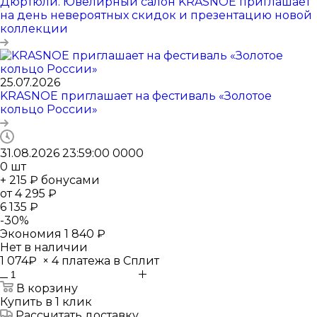
Дюртюли. Ювелирный салон KRASNOE приглашает
на день невероятных скидок и презентацию новой
коллекции
25.07.2026
KRASNOE приглашает на фестиваль «Золотое
кольцо России»
31.08.2026 23:59:00
0
0
0
0
0
шт
+ 215 ₽ бонусами
от
4 295 ₽
6 135 ₽
-
30
%
Экономия
1 840 ₽
Нет в наличии
1 074₽
×
4 платежа в Сплит
В корзину
Купить в 1 клик
Рассчитать доставку