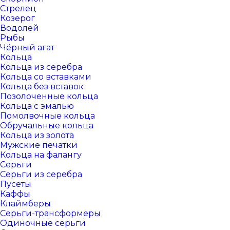
Стрелец
Козерог
Водолей
Рыбы
Чёрный агат
Кольца
Кольца из серебра
Кольца со вставками
Кольца без вставок
Позолоченные кольца
Кольца с эмалью
Помолвочные кольца
Обручальные кольца
Кольца из золота
Мужские печатки
Кольца на фалангу
Серьги
Серьги из серебра
Пусеты
Каффы
Клаймберы
Серьги-трансформеры
Одиночные серьги