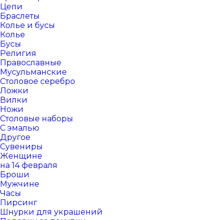
Цепи
Браслеты
Колье и бусы
Колье
Бусы
Религия
Православные
Мусульманские
Столовое серебро
Ложки
Вилки
Ножи
Столовые наборы
С эмалью
Другое
Сувениры
Женщине
на 14 февраля
Броши
Мужчине
Часы
Пирсинг
Шнурки для украшений