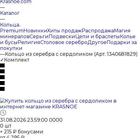
Krasnoe.com
—
Каталог
—
Кольца
Premium
Новинки
Хиты продаж
Распродажа
Магия
минералов
Серьги
Подвески
Цепи и браслеты
Колье
и бусы
Религия
Столовое серебро
Другое
Подарки за
покупки
—
Кольцо из серебра с сердоликом (Арт. 1340681829)
✓Комплект
31.08.2026 23:59:00
0
0
0
0
0
шт
+ 215 ₽ бонусами
от
4 295 ₽