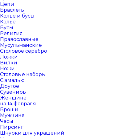
Цепи
Браслеты
Колье и бусы
Колье
Бусы
Религия
Православные
Мусульманские
Столовое серебро
Ложки
Вилки
Ножи
Столовые наборы
С эмалью
Другое
Сувениры
Женщине
на 14 февраля
Броши
Мужчине
Часы
Пирсинг
Шнурки для украшений