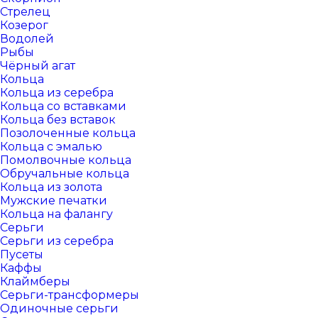
Стрелец
Козерог
Водолей
Рыбы
Чёрный агат
Кольца
Кольца из серебра
Кольца со вставками
Кольца без вставок
Позолоченные кольца
Кольца с эмалью
Помолвочные кольца
Обручальные кольца
Кольца из золота
Мужские печатки
Кольца на фалангу
Серьги
Серьги из серебра
Пусеты
Каффы
Клаймберы
Серьги-трансформеры
Одиночные серьги