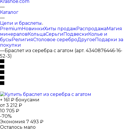
Krasnoe.com
—
Каталог
—
Цепи и браслеты
Premium
Новинки
Хиты продаж
Распродажа
Магия
минералов
Кольца
Серьги
Подвески
Колье и
бусы
Религия
Столовое серебро
Другое
Подарки за
покупки
—
Браслет из серебра с агатом (арт. 4340876446-16-
52-3)
+ 161 ₽ бонусами
от
3 212 ₽
10 705 ₽
-
70
%
Экономия
7 493 ₽
Осталось мало