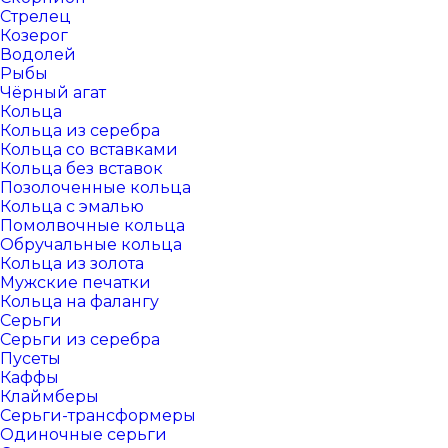
Стрелец
Козерог
Водолей
Рыбы
Чёрный агат
Кольца
Кольца из серебра
Кольца со вставками
Кольца без вставок
Позолоченные кольца
Кольца с эмалью
Помолвочные кольца
Обручальные кольца
Кольца из золота
Мужские печатки
Кольца на фалангу
Серьги
Серьги из серебра
Пусеты
Каффы
Клаймберы
Серьги-трансформеры
Одиночные серьги