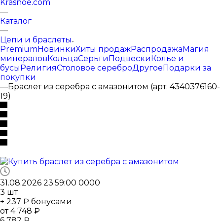
Krasnoe.com
—
Каталог
—
Цепи и браслеты
Premium
Новинки
Хиты продаж
Распродажа
Магия
минералов
Кольца
Серьги
Подвески
Колье и
бусы
Религия
Столовое серебро
Другое
Подарки за
покупки
—
Браслет из серебра с амазонитом (арт. 4340376160-
19)
31.08.2026 23:59:00
0
0
0
0
3
шт
+ 237 ₽ бонусами
от
4 748 ₽
6 782 ₽