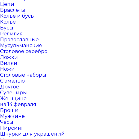
Цепи
Браслеты
Колье и бусы
Колье
Бусы
Религия
Православные
Мусульманские
Столовое серебро
Ложки
Вилки
Ножи
Столовые наборы
С эмалью
Другое
Сувениры
Женщине
на 14 февраля
Броши
Мужчине
Часы
Пирсинг
Шнурки для украшений