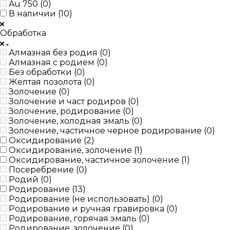
Au 750 (
0
)
В наличии (
10
)
Обработка
Алмазная без родия (
0
)
Алмазная с родием (
0
)
Без обработки (
0
)
Желтая позолота (
0
)
Золочение (
0
)
Золочение и част родиров (
0
)
Золочение, родирование (
0
)
Золочение, холодная эмаль (
0
)
Золочение, частичное черное родирование (
0
)
Оксидирование (
2
)
Оксидирование, золочение (
1
)
Оксидирование, частичное золочение (
1
)
Посеребрение (
0
)
Родий (
0
)
Родирование (
13
)
Родирование (не использовать) (
0
)
Родирование и ручная гравировка (
0
)
Родирование, горячая эмаль (
0
)
Родирование, золочение (
0
)