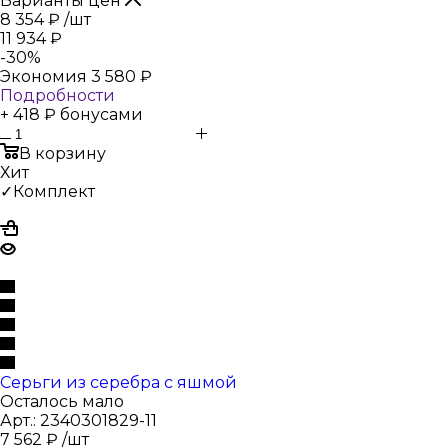
Варианты цен
8 354
₽
/шт
11 934
₽
-
30
%
Экономия
3 580
₽
Подробности
+ 418 ₽ бонусами
В корзину
Хит
✓Комплект
Серьги из серебра с яшмой
Осталось мало
Арт.: 2340301829-11
7 562
₽
/шт