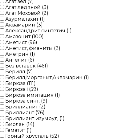
Агат зел (
7
)
Агат ледяной (
3
)
Агат Моховой (
2
)
Азурмалахит (
1
)
Аквамарин (
3
)
Александрит синтетич (
1
)
Амазонит (
100
)
Аметист (
96
)
Аметист, фианиты (
2
)
Аметрин (
1
)
Ангелит (
6
)
Без вставок (
461
)
Берилл (
7
)
Берилл,Морганит,Аквамарин (
1
)
Бирюза (
111
)
Бирюза i (
59
)
Бирюза имитация (
1
)
Бирюза синт. (
9
)
Бриллианит (
2
)
Бриллиант (
76
)
Бриллиант изумруд (
1
)
Виолан (
14
)
Гематит (
1
)
Горный хрусталь (
52
)