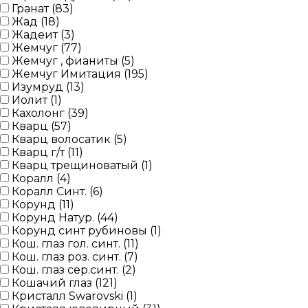
Гранат (
83
)
Жад (
18
)
Жадеит (
3
)
Жемчуг (
77
)
Жемчуг , фианиты (
5
)
Жемчуг Имитация (
195
)
Изумруд (
13
)
Иолит (
1
)
Кахолонг (
39
)
Кварц (
57
)
Кварц волосатик (
5
)
Кварц г/т (
11
)
Кварц трещиноватый (
1
)
Коралл (
4
)
Коралл Синт. (
6
)
Корунд (
11
)
Корунд Натур. (
44
)
Корунд синт рубиновы (
1
)
Кош. глаз гол. синт. (
11
)
Кош. глаз роз. синт. (
7
)
Кош. глаз сер.синт. (
2
)
Кошачий глаз (
121
)
Кристалл Swarovski (
1
)