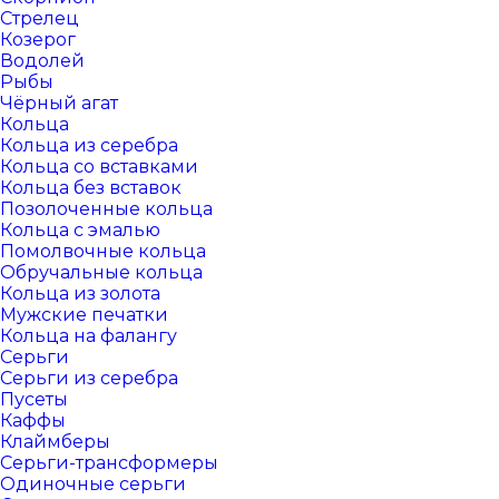
Стрелец
Козерог
Водолей
Рыбы
Чёрный агат
Кольца
Кольца из серебра
Кольца со вставками
Кольца без вставок
Позолоченные кольца
Кольца с эмалью
Помолвочные кольца
Обручальные кольца
Кольца из золота
Мужские печатки
Кольца на фалангу
Серьги
Серьги из серебра
Пусеты
Каффы
Клаймберы
Серьги-трансформеры
Одиночные серьги