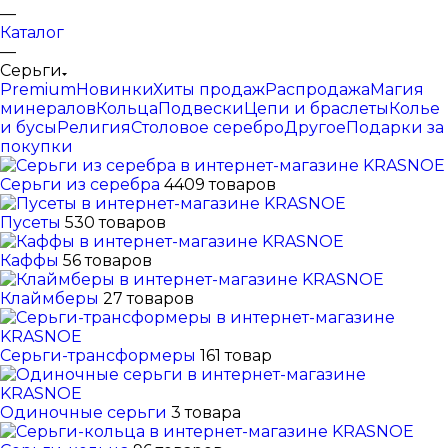
—
Каталог
—
Серьги
Premium
Новинки
Хиты продаж
Распродажа
Магия
минералов
Кольца
Подвески
Цепи и браслеты
Колье
и бусы
Религия
Столовое серебро
Другое
Подарки за
покупки
Серьги из серебра
4409 товаров
Пусеты
530 товаров
Каффы
56 товаров
Клаймберы
27 товаров
Серьги-трансформеры
161 товар
Одиночные серьги
3 товара