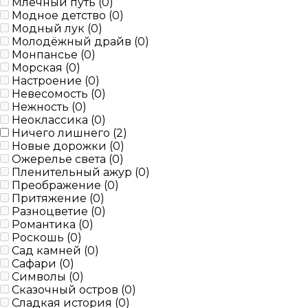
Млечный путь (
0
)
Модное детство (
0
)
Модный лук (
0
)
Молодёжный драйв (
0
)
Монпансье (
0
)
Морская (
0
)
Настроение (
0
)
Невесомость (
0
)
Нежность (
0
)
Неоклассика (
0
)
Ничего лишнего (
2
)
Новые дорожки (
0
)
Ожерелье света (
0
)
Пленительный ажур (
0
)
Преображение (
0
)
Притяжение (
0
)
Разноцветие (
0
)
Романтика (
0
)
Роскошь (
0
)
Сад камней (
0
)
Сафари (
0
)
Символы (
0
)
Сказочный остров (
0
)
Сладкая история (
0
)