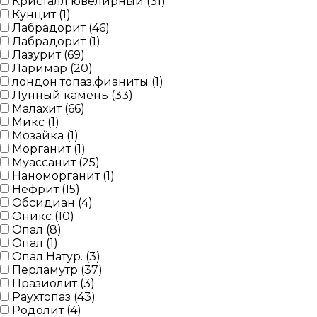
Кристалл ювелирный (
31
)
Кунцит (
1
)
Лабрадорит (
46
)
Лабрадорит (
1
)
Лазурит (
69
)
Ларимар (
20
)
лондон топаз,фианиты (
1
)
Лунный камень (
33
)
Малахит (
66
)
Микс (
1
)
Мозайка (
1
)
Морганит (
1
)
Муассанит (
25
)
Наноморганит (
1
)
Нефрит (
15
)
Обсидиан (
4
)
Оникс (
10
)
Опал (
8
)
Опал (
1
)
Опал Натур. (
3
)
Перламутр (
37
)
Празиолит (
3
)
Раухтопаз (
43
)
Родолит (
4
)