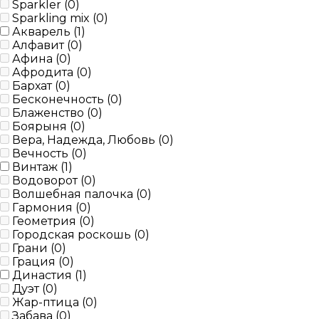
Sparkler (
0
)
Sparkling mix (
0
)
Акварель (
1
)
Алфавит (
0
)
Афина (
0
)
Афродита (
0
)
Бархат (
0
)
Бесконечность (
0
)
Блаженство (
0
)
Боярыня (
0
)
Вера, Надежда, Любовь (
0
)
Вечность (
0
)
Винтаж (
1
)
Водоворот (
0
)
Волшебная палочка (
0
)
Гармония (
0
)
Геометрия (
0
)
Городская роскошь (
0
)
Грани (
0
)
Грация (
0
)
Династия (
1
)
Дуэт (
0
)
Жар-птица (
0
)
Забава (
0
)