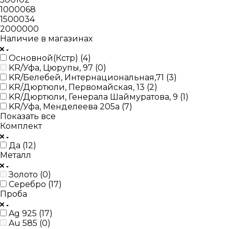
1000068
1500034
2000000
Наличие в магазинах
Основной(Кстр) (
4
)
KR/Уфа, Цюрупы, 97 (
0
)
KR/Белебей, Интернациональная,71 (
3
)
KR/Дюртюли, Первомайская, 13 (
2
)
KR/Дюртюли, Генерала Шаймуратова, 9 (
1
)
KR/Уфа, Менделеева 205а (
7
)
Показать все
Комплект
Да (
12
)
Металл
Золото (
0
)
Серебро (
17
)
Проба
Ag 925 (
17
)
Au 585 (
0
)