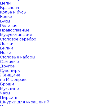
Цепи
Браслеты
Колье и бусы
Колье
Бусы
Религия
Православные
Мусульманские
Столовое серебро
Ложки
Вилки
Ножи
Столовые наборы
С эмалью
Другое
Сувениры
Женщине
на 14 февраля
Броши
Мужчине
Часы
Пирсинг
Шнурки для украшений