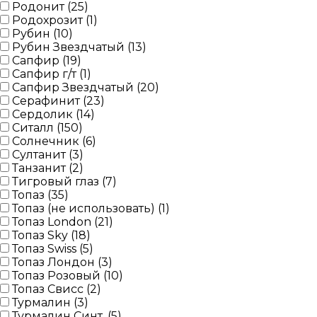
Родонит (
25
)
Родохрозит (
1
)
Рубин (
10
)
Рубин Звездчатый (
13
)
Сапфир (
19
)
Сапфир г/т (
1
)
Сапфир Звездчатый (
20
)
Серафинит (
23
)
Сердолик (
14
)
Ситалл (
150
)
Солнечник (
6
)
Султанит (
3
)
Танзанит (
2
)
Тигровый глаз (
7
)
Топаз (
35
)
Топаз (не использовать) (
1
)
Топаз London (
21
)
Топаз Sky (
18
)
Топаз Swiss (
5
)
Топаз Лондон (
3
)
Топаз Розовый (
10
)
Топаз Свисс (
2
)
Турмалин (
3
)
Турмалин Синт. (
5
)