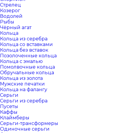
Стрелец
Козерог
Водолей
Рыбы
Чёрный агат
Кольца
Кольца из серебра
Кольца со вставками
Кольца без вставок
Позолоченные кольца
Кольца с эмалью
Помолвочные кольца
Обручальные кольца
Кольца из золота
Мужские печатки
Кольца на фалангу
Серьги
Серьги из серебра
Пусеты
Каффы
Клаймберы
Серьги-трансформеры
Одиночные серьги