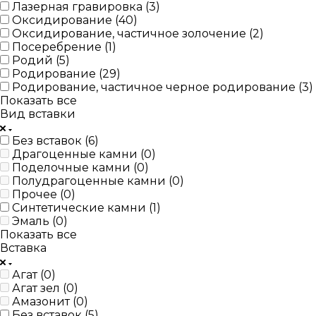
Лазерная гравировка (
3
)
Оксидирование (
40
)
Оксидирование, частичное золочение (
2
)
Посеребрение (
1
)
Родий (
5
)
Родирование (
29
)
Родирование, частичное черное родирование (
3
)
Показать все
Вид вставки
Без вставок (
6
)
Драгоценные камни (
0
)
Поделочные камни (
0
)
Полудрагоценные камни (
0
)
Прочее (
0
)
Синтетические камни (
1
)
Эмаль (
0
)
Показать все
Вставка
Агат (
0
)
Агат зел (
0
)
Амазонит (
0
)
Без вставок (
5
)