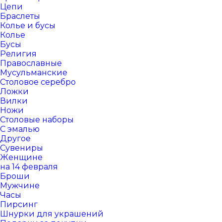
Цепи
Браслеты
Колье и бусы
Колье
Бусы
Религия
Православные
Мусульманские
Столовое серебро
Ложки
Вилки
Ножи
Столовые наборы
С эмалью
Другое
Сувениры
Женщине
на 14 февраля
Броши
Мужчине
Часы
Пирсинг
Шнурки для украшений