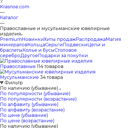
7
Krasnoe.com
—
Каталог
—
Православные и мусульманские ювелирные
изделия
Premium
Новинки
Хиты продаж
Распродажа
Магия
минералов
Кольца
Серьги
Подвески
Цепи и
браслеты
Колье и бусы
Столовое
серебро
Другое
Подарки за покупки
Православные
114 товаров
Мусульманские
34 товара
Фильтр
По наличию (убывание)
По популярности (убывание)
По популярности (возрастание)
По алфавиту (убывание)
По алфавиту (возрастание)
По цене (убывание)
По цене (возрастание)
По наличию (убывание)