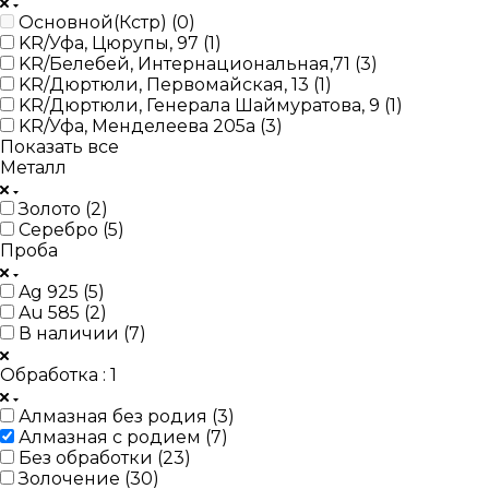
Основной(Кстр) (
0
)
KR/Уфа, Цюрупы, 97 (
1
)
KR/Белебей, Интернациональная,71 (
3
)
KR/Дюртюли, Первомайская, 13 (
1
)
KR/Дюртюли, Генерала Шаймуратова, 9 (
1
)
KR/Уфа, Менделеева 205а (
3
)
Показать все
Металл
Золото (
2
)
Серебро (
5
)
Проба
Ag 925 (
5
)
Au 585 (
2
)
В наличии (
7
)
Обработка
: 1
Алмазная без родия (
3
)
Алмазная с родием (
7
)
Без обработки (
23
)
Золочение (
30
)