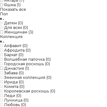
Янтарь (
7
)
Яшма (
1
)
Показать все
Пол
Детям (
0
)
Для всех (
0
)
Женщинам (
3
)
Коллекция
Алфавит (
0
)
Афродита (
0
)
Бархат (
0
)
Волшебная палочка (
0
)
Городская роскошь (
0
)
Династия (
1
)
Забава (
0
)
Змеиная коллекция (
0
)
Ирида (
0
)
Комета (
0
)
Королевская роскошь (
0
)
Леди (
0
)
Лунница (
0
)
Любовь (
0
)