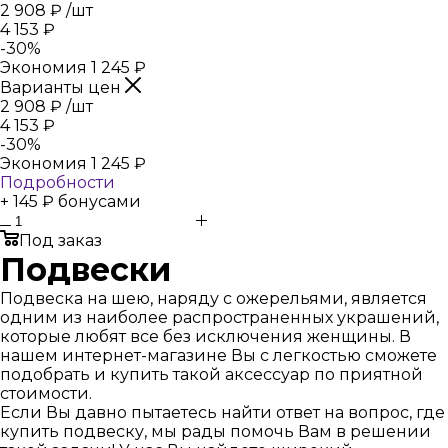
2 908
₽
/шт
4 153
₽
-
30
%
Экономия
1 245
₽
Варианты цен
2 908
₽
/шт
4 153
₽
-
30
%
Экономия
1 245
₽
Подробности
+ 145 ₽ бонусами
Под заказ
Подвески
Подвеска на шею, наряду с ожерельями, является
одним из наиболее распространенных украшений,
которые любят все без исключения женщины. В
нашем интернет-магазине Вы с легкостью сможете
подобрать и купить такой аксессуар по приятной
стоимости.
Если Вы давно пытаетесь найти ответ на вопрос, где
купить подвеску, мы рады помочь Вам в решении