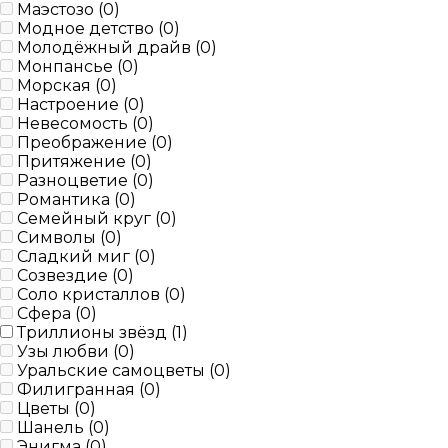
Маэстозо (
0
)
Модное детство (
0
)
Молодёжный драйв (
0
)
Монпансье (
0
)
Морская (
0
)
Настроение (
0
)
Невесомость (
0
)
Преображение (
0
)
Притяжение (
0
)
Разноцветие (
0
)
Романтика (
0
)
Семейный круг (
0
)
Символы (
0
)
Сладкий миг (
0
)
Созвездие (
0
)
Соло кристаллов (
0
)
Сфера (
0
)
Триллионы звёзд (
1
)
Узы любви (
0
)
Уральские самоцветы (
0
)
Филигранная (
0
)
Цветы (
0
)
Шанель (
0
)
Энигма (
0
)