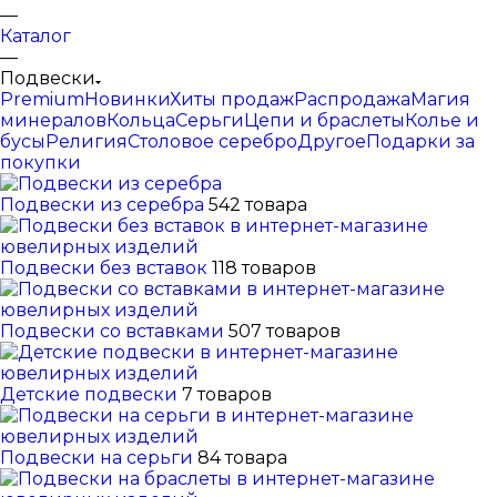
—
Каталог
—
Подвески
Premium
Новинки
Хиты продаж
Распродажа
Магия
минералов
Кольца
Серьги
Цепи и браслеты
Колье и
бусы
Религия
Столовое серебро
Другое
Подарки за
покупки
Подвески из серебра
542 товара
Подвески без вставок
118 товаров
Подвески со вставками
507 товаров
Детские подвески
7 товаров
Подвески на серьги
84 товара