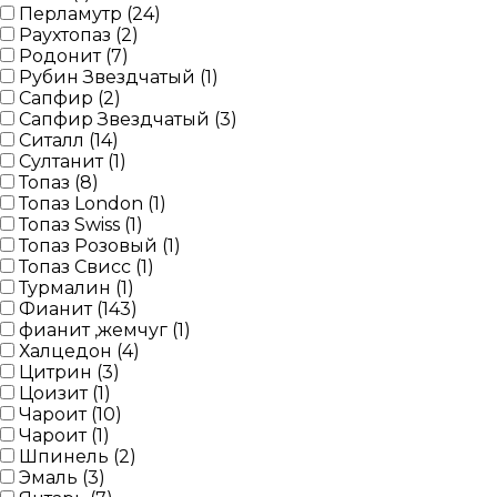
Перламутр (
24
)
Раухтопаз (
2
)
Родонит (
7
)
Рубин Звездчатый (
1
)
Сапфир (
2
)
Сапфир Звездчатый (
3
)
Ситалл (
14
)
Султанит (
1
)
Топаз (
8
)
Топаз London (
1
)
Топаз Swiss (
1
)
Топаз Розовый (
1
)
Топаз Свисс (
1
)
Турмалин (
1
)
Фианит (
143
)
фианит ,жемчуг (
1
)
Халцедон (
4
)
Цитрин (
3
)
Цоизит (
1
)
Чароит (
10
)
Чароит (
1
)
Шпинель (
2
)
Эмаль (
3
)