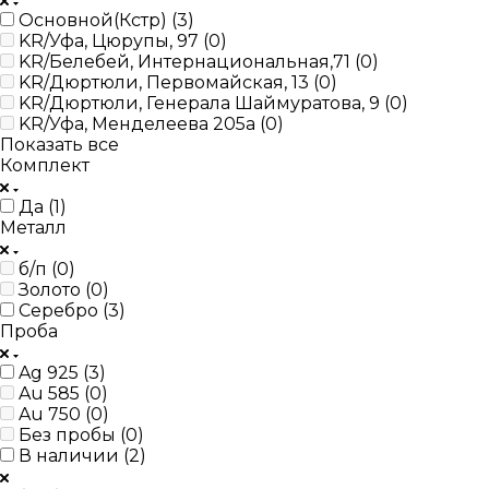
Основной(Кстр) (
3
)
KR/Уфа, Цюрупы, 97 (
0
)
KR/Белебей, Интернациональная,71 (
0
)
KR/Дюртюли, Первомайская, 13 (
0
)
KR/Дюртюли, Генерала Шаймуратова, 9 (
0
)
KR/Уфа, Менделеева 205а (
0
)
Показать все
Комплект
Да (
1
)
Металл
б/п (
0
)
Золото (
0
)
Серебро (
3
)
Проба
Ag 925 (
3
)
Au 585 (
0
)
Au 750 (
0
)
Без пробы (
0
)
В наличии (
2
)