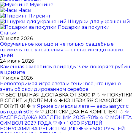
Мужчине
Часы
Пирсинг
Шнурки для украшений
Подарки за покупки
Статьи
31 июля 2026
Обручальное кольцо и не только: свадебные
приметы про украшения — от старины до наших
дней
24 июля 2026
Каменная живопись природы: чем покоряет рубин
в цоизите
17 июля 2026
Неповторимая игра света и тени: всё, что нужно
знать об оксидированном серебре
♡ БЕСПЛАТНАЯ ДОСТАВКА ОТ 3000 ₽ ♡
☆ ПОКУПКИ
В СПЛИТ и ДОЛЯМИ ☆
✤ КЭШБЭК 5% С КАЖДОЙ
ПОКУПКИ ✤
☆ Яркие символы лета — весь август с
выгодой 50% ☆
♡ ДОП.СКИДКА НА КОМПЛЕКТ ♡
☆
РАСПРОДАЖА КОЛЛЕКЦИЙ 2025 -70% ☆
♡ МОНЕТА
СИМВОЛ 2027 ГОДА ♡
✤ + 1 000 РУБЛЕЙ
БОНУСАМИ ЗА РЕГИСТРАЦИЮ ✤
☆ + 500 РУБЛЕЙ