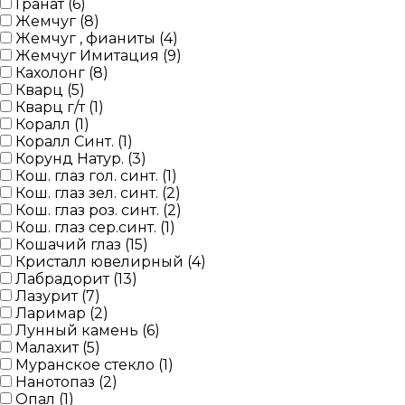
Гранат (
6
)
Жемчуг (
8
)
Жемчуг , фианиты (
4
)
Жемчуг Имитация (
9
)
Кахолонг (
8
)
Кварц (
5
)
Кварц г/т (
1
)
Коралл (
1
)
Коралл Синт. (
1
)
Корунд Натур. (
3
)
Кош. глаз гол. синт. (
1
)
Кош. глаз зел. синт. (
2
)
Кош. глаз роз. синт. (
2
)
Кош. глаз сер.синт. (
1
)
Кошачий глаз (
15
)
Кристалл ювелирный (
4
)
Лабрадорит (
13
)
Лазурит (
7
)
Ларимар (
2
)
Лунный камень (
6
)
Малахит (
5
)
Муранское стекло (
1
)
Нанотопаз (
2
)
Опал (
1
)