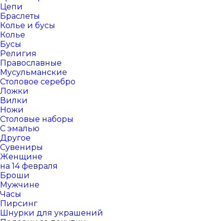
Цепи
Браслеты
Колье и бусы
Колье
Бусы
Религия
Православные
Мусульманские
Столовое серебро
Ложки
Вилки
Ножи
Столовые наборы
С эмалью
Другое
Сувениры
Женщине
на 14 февраля
Броши
Мужчине
Часы
Пирсинг
Шнурки для украшений