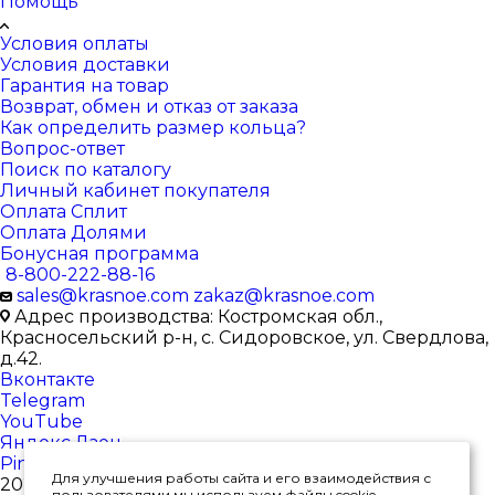
Помощь
Условия оплаты
Условия доставки
Гарантия на товар
Возврат, обмен и отказ от заказа
Как определить размер кольца?
Вопрос-ответ
Поиск по каталогу
Личный кабинет покупателя
Оплата Сплит
Оплата Долями
Бонусная программа
8-800-222-88-16
sales@krasnoe.com
zakaz@krasnoe.com
Адрес производства: Костромская обл.,
Красносельский р-н, с. Сидоровское, ул. Свердлова,
д.42.
Вконтакте
Telegram
YouTube
Яндекс.Дзен
Pinterest
Для улучшения работы сайта и его взаимодействия с
2026 © Интернет-магазин ювелирных изделий от
пользователями мы используем файлы cookie.