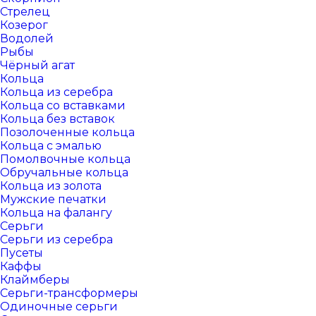
Стрелец
Козерог
Водолей
Рыбы
Чёрный агат
Кольца
Кольца из серебра
Кольца со вставками
Кольца без вставок
Позолоченные кольца
Кольца с эмалью
Помолвочные кольца
Обручальные кольца
Кольца из золота
Мужские печатки
Кольца на фалангу
Серьги
Серьги из серебра
Пусеты
Каффы
Клаймберы
Серьги-трансформеры
Одиночные серьги