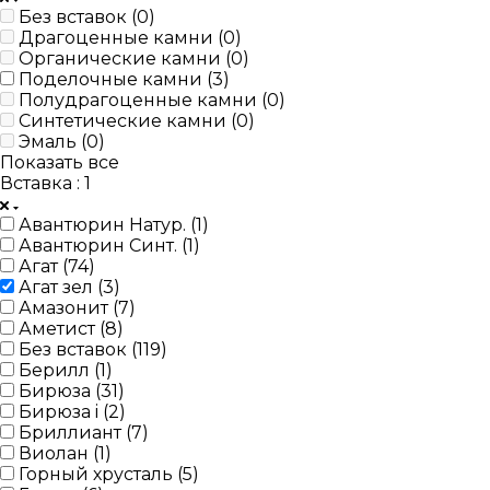
Без вставок (
0
)
Драгоценные камни (
0
)
Органические камни (
0
)
Поделочные камни (
3
)
Полудрагоценные камни (
0
)
Синтетические камни (
0
)
Эмаль (
0
)
Показать все
Вставка
: 1
Авантюрин Натур. (
1
)
Авантюрин Синт. (
1
)
Агат (
74
)
Агат зел (
3
)
Амазонит (
7
)
Аметист (
8
)
Без вставок (
119
)
Берилл (
1
)
Бирюза (
31
)
Бирюза i (
2
)
Бриллиант (
7
)
Виолан (
1
)
Горный хрусталь (
5
)