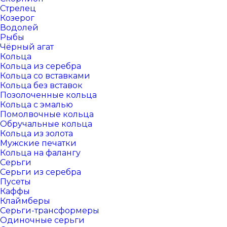
Стрелец
Козерог
Водолей
Рыбы
Чёрный агат
Кольца
Кольца из серебра
Кольца со вставками
Кольца без вставок
Позолоченные кольца
Кольца с эмалью
Помолвочные кольца
Обручальные кольца
Кольца из золота
Мужские печатки
Кольца на фалангу
Серьги
Серьги из серебра
Пусеты
Каффы
Клаймберы
Серьги-трансформеры
Одиночные серьги