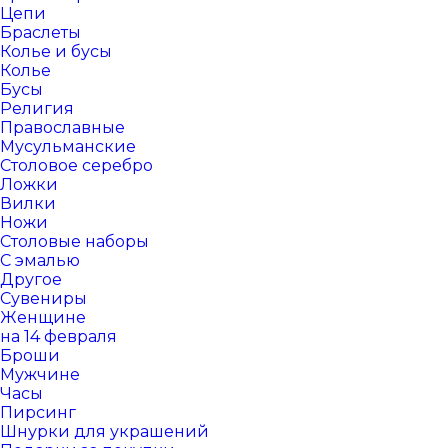
Цепи
Браслеты
Колье и бусы
Колье
Бусы
Религия
Православные
Мусульманские
Столовое серебро
Ложки
Вилки
Ножи
Столовые наборы
С эмалью
Другое
Сувениры
Женщине
на 14 февраля
Броши
Мужчине
Часы
Пирсинг
Шнурки для украшений