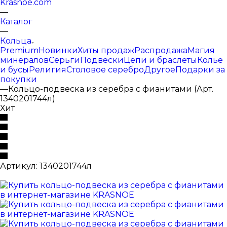
Krasnoe.com
—
Каталог
—
Кольца
Premium
Новинки
Хиты продаж
Распродажа
Магия
минералов
Серьги
Подвески
Цепи и браслеты
Колье
и бусы
Религия
Столовое серебро
Другое
Подарки за
покупки
—
Кольцо-подвеска из серебра с фианитами (Арт.
1340201744л)
Хит
Артикул:
1340201744л