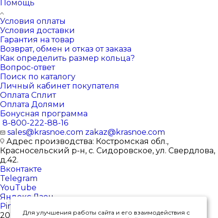
Помощь
Условия оплаты
Условия доставки
Гарантия на товар
Возврат, обмен и отказ от заказа
Как определить размер кольца?
Вопрос-ответ
Поиск по каталогу
Личный кабинет покупателя
Оплата Сплит
Оплата Долями
Бонусная программа
8-800-222-88-16
sales@krasnoe.com
zakaz@krasnoe.com
Адрес производства: Костромская обл.,
Красносельский р-н, с. Сидоровское, ул. Свердлова,
д.42.
Вконтакте
Telegram
YouTube
Яндекс.Дзен
Pinterest
Для улучшения работы сайта и его взаимодействия с
2026 © Интернет-магазин ювелирных изделий от