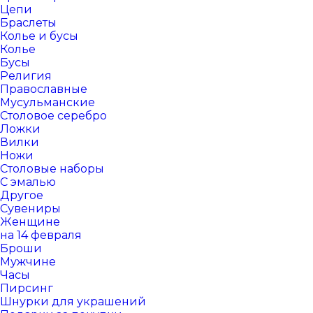
Цепи
Браслеты
Колье и бусы
Колье
Бусы
Религия
Православные
Мусульманские
Столовое серебро
Ложки
Вилки
Ножи
Столовые наборы
С эмалью
Другое
Сувениры
Женщине
на 14 февраля
Броши
Мужчине
Часы
Пирсинг
Шнурки для украшений