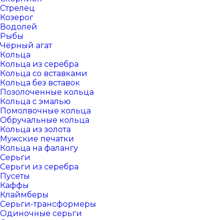
Стрелец
Козерог
Водолей
Рыбы
Чёрный агат
Кольца
Кольца из серебра
Кольца со вставками
Кольца без вставок
Позолоченные кольца
Кольца с эмалью
Помолвочные кольца
Обручальные кольца
Кольца из золота
Мужские печатки
Кольца на фалангу
Серьги
Серьги из серебра
Пусеты
Каффы
Клаймберы
Серьги-трансформеры
Одиночные серьги