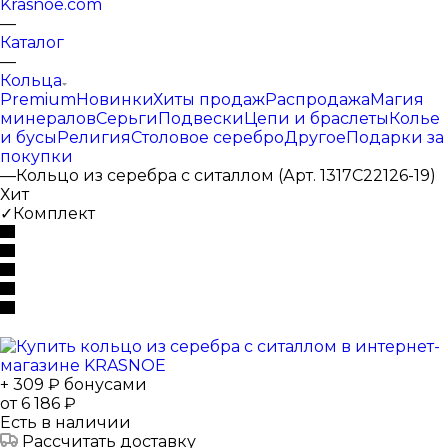
Krasnoe.com
—
Каталог
—
Кольца
Premium
Новинки
Хиты продаж
Распродажа
Магия
минералов
Серьги
Подвески
Цепи и браслеты
Колье
и бусы
Религия
Столовое серебро
Другое
Подарки за
покупки
—
Кольцо из серебра с ситаллом (Арт. 1317С22126-19)
Хит
✓Комплект
+ 309 ₽ бонусами
от
6 186 ₽
Есть в наличии
Рассчитать доставку