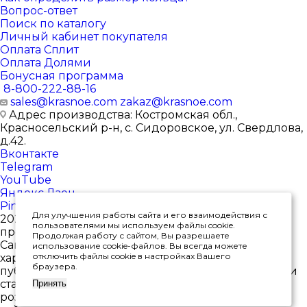
Вопрос-ответ
Поиск по каталогу
Личный кабинет покупателя
Оплата Сплит
Оплата Долями
Бонусная программа
8-800-222-88-16
sales@krasnoe.com
zakaz@krasnoe.com
Адрес производства: Костромская обл.,
Красносельский р-н, с. Сидоровское, ул. Свердлова,
д.42.
Вконтакте
Telegram
YouTube
Яндекс.Дзен
Pinterest
Для улучшения работы сайта и его взаимодействия с
2026 © Интернет-магазин ювелирных изделий от
пользователями мы используем файлы cookie.
производителя
Продолжая работу с сайтом, Вы разрешаете
Сайт носит исключительно информационный
использование cookie-файлов. Вы всегда можете
отключить файлы cookie в настройках Вашего
характер, и ни при каких условиях не является
браузера.
публичной офертой, определяемой положениями
статьи 437(2) Гражданского кодекса РФ. *Цены в
Принять
розничных магазинах могут отличаться от цен на