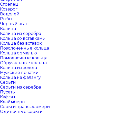
Стрелец
Козерог
Водолей
Рыбы
Чёрный агат
Кольца
Кольца из серебра
Кольца со вставками
Кольца без вставок
Позолоченные кольца
Кольца с эмалью
Помолвочные кольца
Обручальные кольца
Кольца из золота
Мужские печатки
Кольца на фалангу
Серьги
Серьги из серебра
Пусеты
Каффы
Клаймберы
Серьги-трансформеры
Одиночные серьги