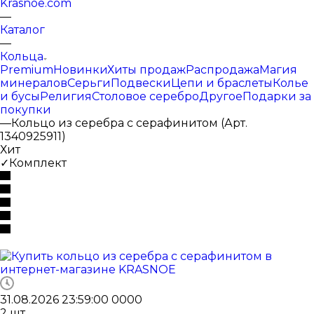
Krasnoe.com
—
Каталог
—
Кольца
Premium
Новинки
Хиты продаж
Распродажа
Магия
минералов
Серьги
Подвески
Цепи и браслеты
Колье
и бусы
Религия
Столовое серебро
Другое
Подарки за
покупки
—
Кольцо из серебра с серафинитом (Арт.
1340925911)
Хит
✓Комплект
31.08.2026 23:59:00
0
0
0
0
2
шт