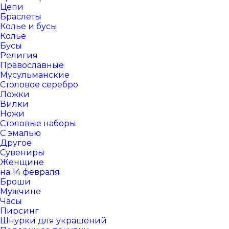
Цепи
Браслеты
Колье и бусы
Колье
Бусы
Религия
Православные
Мусульманские
Столовое серебро
Ложки
Вилки
Ножи
Столовые наборы
С эмалью
Другое
Сувениры
Женщине
на 14 февраля
Броши
Мужчине
Часы
Пирсинг
Шнурки для украшений