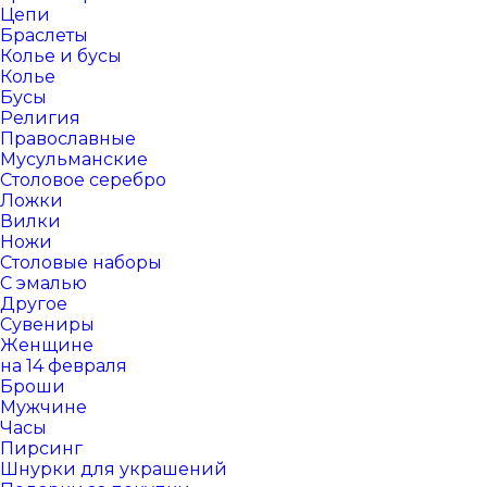
Цепи
Браслеты
Колье и бусы
Колье
Бусы
Религия
Православные
Мусульманские
Столовое серебро
Ложки
Вилки
Ножи
Столовые наборы
С эмалью
Другое
Сувениры
Женщине
на 14 февраля
Броши
Мужчине
Часы
Пирсинг
Шнурки для украшений