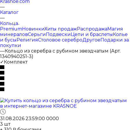
Krasnoe.com
—
Каталог
—
Кольца
Premium
Новинки
Хиты продаж
Распродажа
Магия
минералов
Серьги
Подвески
Цепи и браслеты
Колье
и бусы
Религия
Столовое серебро
Другое
Подарки за
покупки
—
Кольцо из серебра с рубином звездчатым (Арт.
1340940251-3)
✓Комплект
31.08.2026 23:59:00
0
0
0
0
3
шт
+ 310 ₽ бонусами