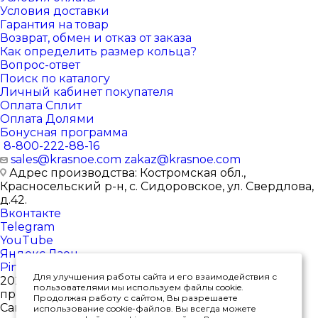
Условия доставки
Гарантия на товар
Возврат, обмен и отказ от заказа
Как определить размер кольца?
Вопрос-ответ
Поиск по каталогу
Личный кабинет покупателя
Оплата Сплит
Оплата Долями
Бонусная программа
8-800-222-88-16
sales@krasnoe.com
zakaz@krasnoe.com
Адрес производства: Костромская обл.,
Красносельский р-н, с. Сидоровское, ул. Свердлова,
д.42.
Вконтакте
Telegram
YouTube
Яндекс.Дзен
Pinterest
Для улучшения работы сайта и его взаимодействия с
2026 © Интернет-магазин ювелирных изделий от
пользователями мы используем файлы cookie.
производителя
Продолжая работу с сайтом, Вы разрешаете
Сайт носит исключительно информационный
использование cookie-файлов. Вы всегда можете