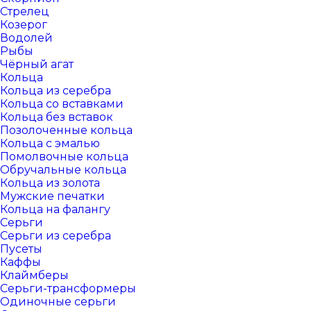
Стрелец
Козерог
Водолей
Рыбы
Чёрный агат
Кольца
Кольца из серебра
Кольца со вставками
Кольца без вставок
Позолоченные кольца
Кольца с эмалью
Помолвочные кольца
Обручальные кольца
Кольца из золота
Мужские печатки
Кольца на фалангу
Серьги
Серьги из серебра
Пусеты
Каффы
Клаймберы
Серьги-трансформеры
Одиночные серьги