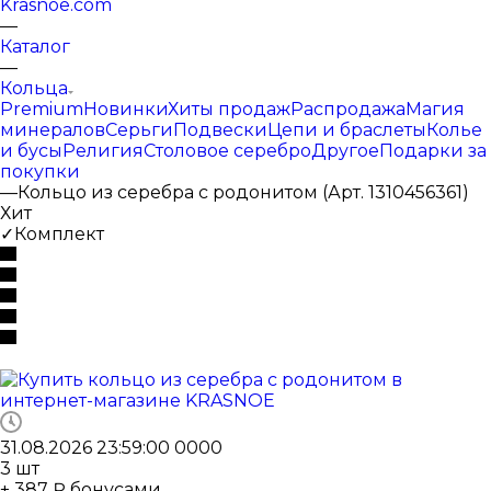
Krasnoe.com
—
Каталог
—
Кольца
Premium
Новинки
Хиты продаж
Распродажа
Магия
минералов
Серьги
Подвески
Цепи и браслеты
Колье
и бусы
Религия
Столовое серебро
Другое
Подарки за
покупки
—
Кольцо из серебра с родонитом (Арт. 1310456361)
Хит
✓Комплект
31.08.2026 23:59:00
0
0
0
0
3
шт
+ 387 ₽ бонусами