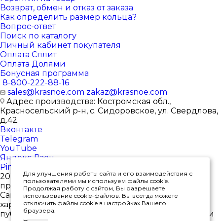
Возврат, обмен и отказ от заказа
Как определить размер кольца?
Вопрос-ответ
Поиск по каталогу
Личный кабинет покупателя
Оплата Сплит
Оплата Долями
Бонусная программа
8-800-222-88-16
sales@krasnoe.com
zakaz@krasnoe.com
Адрес производства: Костромская обл.,
Красносельский р-н, с. Сидоровское, ул. Свердлова,
д.42.
Вконтакте
Telegram
YouTube
Яндекс.Дзен
Pinterest
Для улучшения работы сайта и его взаимодействия с
2026 © Интернет-магазин ювелирных изделий от
пользователями мы используем файлы cookie.
производителя
Продолжая работу с сайтом, Вы разрешаете
Сайт носит исключительно информационный
использование cookie-файлов. Вы всегда можете
отключить файлы cookie в настройках Вашего
характер, и ни при каких условиях не является
браузера.
публичной офертой, определяемой положениями