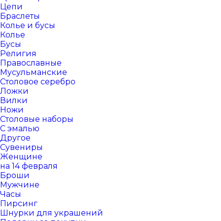
Цепи
Браслеты
Колье и бусы
Колье
Бусы
Религия
Православные
Мусульманские
Столовое серебро
Ложки
Вилки
Ножи
Столовые наборы
С эмалью
Другое
Сувениры
Женщине
на 14 февраля
Броши
Мужчине
Часы
Пирсинг
Шнурки для украшений