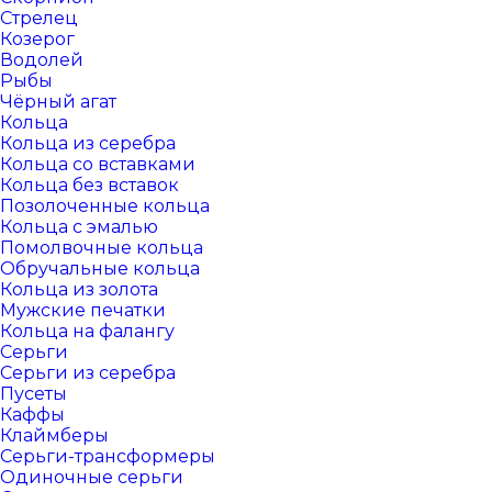
Стрелец
Козерог
Водолей
Рыбы
Чёрный агат
Кольца
Кольца из серебра
Кольца со вставками
Кольца без вставок
Позолоченные кольца
Кольца с эмалью
Помолвочные кольца
Обручальные кольца
Кольца из золота
Мужские печатки
Кольца на фалангу
Серьги
Серьги из серебра
Пусеты
Каффы
Клаймберы
Серьги-трансформеры
Одиночные серьги