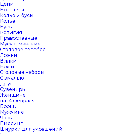
Цепи
Браслеты
Колье и бусы
Колье
Бусы
Религия
Православные
Мусульманские
Столовое серебро
Ложки
Вилки
Ножи
Столовые наборы
С эмалью
Другое
Сувениры
Женщине
на 14 февраля
Броши
Мужчине
Часы
Пирсинг
Шнурки для украшений