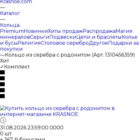
Krasnoe.com
—
Каталог
—
Кольца
Premium
Новинки
Хиты продаж
Распродажа
Магия
минералов
Серьги
Подвески
Цепи и браслеты
Колье
и бусы
Религия
Столовое серебро
Другое
Подарки за
покупки
—
Кольцо из серебра с родонитом (Арт. 1310456359)
Хит
✓Комплект
31.08.2026 23:59:00
0
0
0
0
0
шт
+ 367 ₽ бонусами