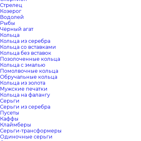
Стрелец
Козерог
Водолей
Рыбы
Чёрный агат
Кольца
Кольца из серебра
Кольца со вставками
Кольца без вставок
Позолоченные кольца
Кольца с эмалью
Помолвочные кольца
Обручальные кольца
Кольца из золота
Мужские печатки
Кольца на фалангу
Серьги
Серьги из серебра
Пусеты
Каффы
Клаймберы
Серьги-трансформеры
Одиночные серьги