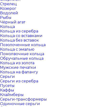
Стрелец
Козерог
Водолей
Рыбы
Чёрный агат
Кольца
Кольца из серебра
Кольца со вставками
Кольца без вставок
Позолоченные кольца
Кольца с эмалью
Помолвочные кольца
Обручальные кольца
Кольца из золота
Мужские печатки
Кольца на фалангу
Серьги
Серьги из серебра
Пусеты
Каффы
Клаймберы
Серьги-трансформеры
Одиночные серьги