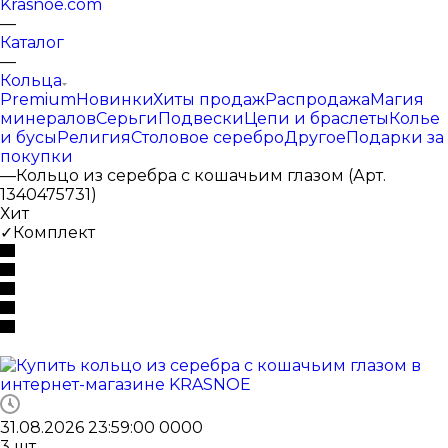
Krasnoe.com
—
Каталог
—
Кольца
Premium
Новинки
Хиты продаж
Распродажа
Магия
минералов
Серьги
Подвески
Цепи и браслеты
Колье
и бусы
Религия
Столовое серебро
Другое
Подарки за
покупки
—
Кольцо из серебра с кошачьим глазом (Арт.
1340475731)
Хит
✓Комплект
31.08.2026 23:59:00
0
0
0
0
3
шт