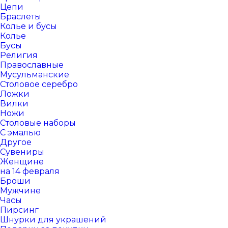
Цепи
Браслеты
Колье и бусы
Колье
Бусы
Религия
Православные
Мусульманские
Столовое серебро
Ложки
Вилки
Ножи
Столовые наборы
С эмалью
Другое
Сувениры
Женщине
на 14 февраля
Броши
Мужчине
Часы
Пирсинг
Шнурки для украшений