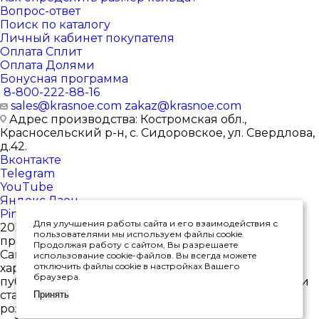
Вопрос-ответ
Поиск по каталогу
Личный кабинет покупателя
Оплата Сплит
Оплата Долями
Бонусная программа
8-800-222-88-16
sales@krasnoe.com
zakaz@krasnoe.com
Адрес производства: Костромская обл.,
Красносельский р-н, с. Сидоровское, ул. Свердлова,
д.42.
Вконтакте
Telegram
YouTube
Яндекс.Дзен
Pinterest
Для улучшения работы сайта и его взаимодействия с
2026 © Интернет-магазин ювелирных изделий от
пользователями мы используем файлы cookie.
производителя
Продолжая работу с сайтом, Вы разрешаете
Сайт носит исключительно информационный
использование cookie-файлов. Вы всегда можете
отключить файлы cookie в настройках Вашего
характер, и ни при каких условиях не является
браузера.
публичной офертой, определяемой положениями
статьи 437(2) Гражданского кодекса РФ. *Цены в
Принять
розничных магазинах могут отличаться от цен на