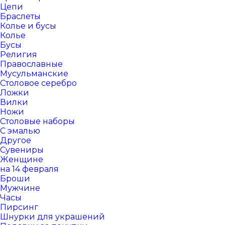
Цепи
Браслеты
Колье и бусы
Колье
Бусы
Религия
Православные
Мусульманские
Столовое серебро
Ложки
Вилки
Ножи
Столовые наборы
С эмалью
Другое
Сувениры
Женщине
на 14 февраля
Броши
Мужчине
Часы
Пирсинг
Шнурки для украшений