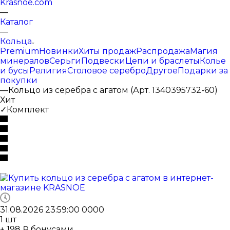
Krasnoe.com
—
Каталог
—
Кольца
Premium
Новинки
Хиты продаж
Распродажа
Магия
минералов
Серьги
Подвески
Цепи и браслеты
Колье
и бусы
Религия
Столовое серебро
Другое
Подарки за
покупки
—
Кольцо из серебра с агатом (Арт. 1340395732-60)
Хит
✓Комплект
31.08.2026 23:59:00
0
0
0
0
1
шт
+ 198 ₽ бонусами