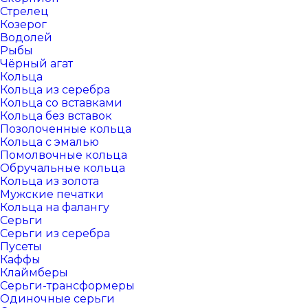
Стрелец
Козерог
Водолей
Рыбы
Чёрный агат
Кольца
Кольца из серебра
Кольца со вставками
Кольца без вставок
Позолоченные кольца
Кольца с эмалью
Помолвочные кольца
Обручальные кольца
Кольца из золота
Мужские печатки
Кольца на фалангу
Серьги
Серьги из серебра
Пусеты
Каффы
Клаймберы
Серьги-трансформеры
Одиночные серьги