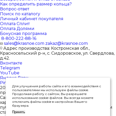
Как определить размер кольца?
Вопрос-ответ
Поиск по каталогу
Личный кабинет покупателя
Оплата Сплит
Оплата Долями
Бонусная программа
8-800-222-88-16
sales@krasnoe.com
zakaz@krasnoe.com
Адрес производства: Костромская обл.,
Красносельский р-н, с. Сидоровское, ул. Свердлова,
д.42.
Вконтакте
Telegram
YouTube
Яндекс.Дзен
Pinterest
Для улучшения работы сайта и его взаимодействия с
2026 © Интернет-магазин ювелирных изделий от
пользователями мы используем файлы cookie.
производителя
Продолжая работу с сайтом, Вы разрешаете
Сайт носит исключительно информационный
использование cookie-файлов. Вы всегда можете
отключить файлы cookie в настройках Вашего
характер, и ни при каких условиях не является
браузера.
публичной офертой, определяемой положениями
статьи 437(2) Гражданского кодекса РФ. *Цены в
Принять