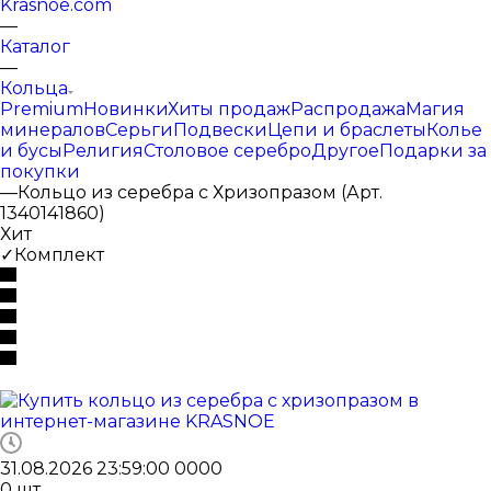
Krasnoe.com
—
Каталог
—
Кольца
Premium
Новинки
Хиты продаж
Распродажа
Магия
минералов
Серьги
Подвески
Цепи и браслеты
Колье
и бусы
Религия
Столовое серебро
Другое
Подарки за
покупки
—
Кольцо из серебра с Хризопразом (Арт.
1340141860)
Хит
✓Комплект
31.08.2026 23:59:00
0
0
0
0
0
шт