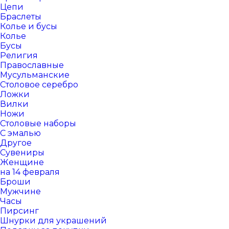
Цепи
Браслеты
Колье и бусы
Колье
Бусы
Религия
Православные
Мусульманские
Столовое серебро
Ложки
Вилки
Ножи
Столовые наборы
С эмалью
Другое
Сувениры
Женщине
на 14 февраля
Броши
Мужчине
Часы
Пирсинг
Шнурки для украшений