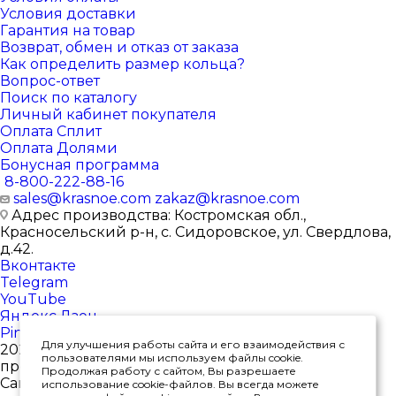
Условия доставки
Гарантия на товар
Возврат, обмен и отказ от заказа
Как определить размер кольца?
Вопрос-ответ
Поиск по каталогу
Личный кабинет покупателя
Оплата Сплит
Оплата Долями
Бонусная программа
8-800-222-88-16
sales@krasnoe.com
zakaz@krasnoe.com
Адрес производства: Костромская обл.,
Красносельский р-н, с. Сидоровское, ул. Свердлова,
д.42.
Вконтакте
Telegram
YouTube
Яндекс.Дзен
Pinterest
Для улучшения работы сайта и его взаимодействия с
2026 © Интернет-магазин ювелирных изделий от
пользователями мы используем файлы cookie.
производителя
Продолжая работу с сайтом, Вы разрешаете
Сайт носит исключительно информационный
использование cookie-файлов. Вы всегда можете