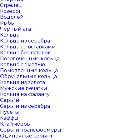
Стрелец
Козерог
Водолей
Рыбы
Чёрный агат
Кольца
Кольца из серебра
Кольца со вставками
Кольца без вставок
Позолоченные кольца
Кольца с эмалью
Помолвочные кольца
Обручальные кольца
Кольца из золота
Мужские печатки
Кольца на фалангу
Серьги
Серьги из серебра
Пусеты
Каффы
Клаймберы
Серьги-трансформеры
Одиночные серьги