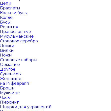
Цепи
Браслеты
Колье и бусы
Колье
Бусы
Религия
Православные
Мусульманские
Столовое серебро
Ложки
Вилки
Ножи
Столовые наборы
С эмалью
Другое
Сувениры
Женщине
на 14 февраля
Броши
Мужчине
Часы
Пирсинг
Шнурки для украшений