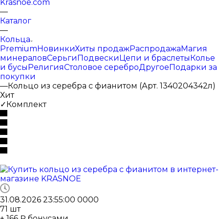
Krasnoe.com
—
Каталог
—
Кольца
Premium
Новинки
Хиты продаж
Распродажа
Магия
минералов
Серьги
Подвески
Цепи и браслеты
Колье
и бусы
Религия
Столовое серебро
Другое
Подарки за
покупки
—
Кольцо из серебра с фианитом (Арт. 1340204342л)
Хит
✓Комплект
31.08.2026 23:55:00
0
0
0
0
71
шт
+ 166 ₽ бонусами