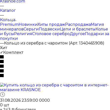
Krasnoe.com
—
Каталог
—
Кольца
Premium
Новинки
Хиты продаж
Распродажа
Магия
минералов
Серьги
Подвески
Цепи и браслеты
Колье
и бусы
Религия
Столовое серебро
Другое
Подарки за
покупки
—
Кольцо из серебра с чароитом (Арт. 1340465908)
Хит
✓Комплект
31.08.2026 23:59:00
0
0
0
0
0
шт
+ 243 ₽ бонусами