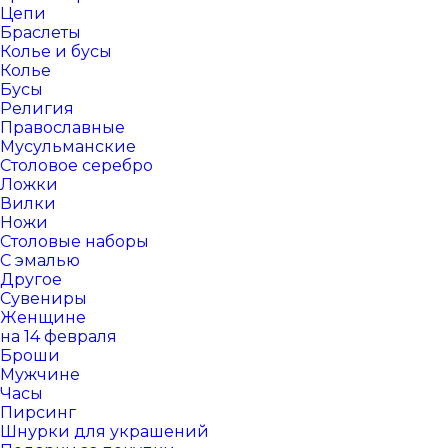
Цепи
Браслеты
Колье и бусы
Колье
Бусы
Религия
Православные
Мусульманские
Столовое серебро
Ложки
Вилки
Ножи
Столовые наборы
С эмалью
Другое
Сувениры
Женщине
на 14 февраля
Броши
Мужчине
Часы
Пирсинг
Шнурки для украшений