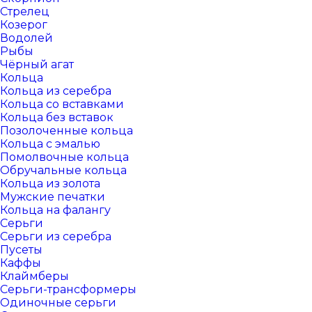
Стрелец
Козерог
Водолей
Рыбы
Чёрный агат
Кольца
Кольца из серебра
Кольца со вставками
Кольца без вставок
Позолоченные кольца
Кольца с эмалью
Помолвочные кольца
Обручальные кольца
Кольца из золота
Мужские печатки
Кольца на фалангу
Серьги
Серьги из серебра
Пусеты
Каффы
Клаймберы
Серьги-трансформеры
Одиночные серьги