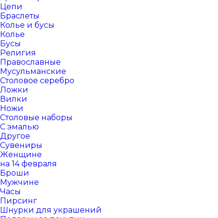
Цепи
Браслеты
Колье и бусы
Колье
Бусы
Религия
Православные
Мусульманские
Столовое серебро
Ложки
Вилки
Ножи
Столовые наборы
С эмалью
Другое
Сувениры
Женщине
на 14 февраля
Броши
Мужчине
Часы
Пирсинг
Шнурки для украшений