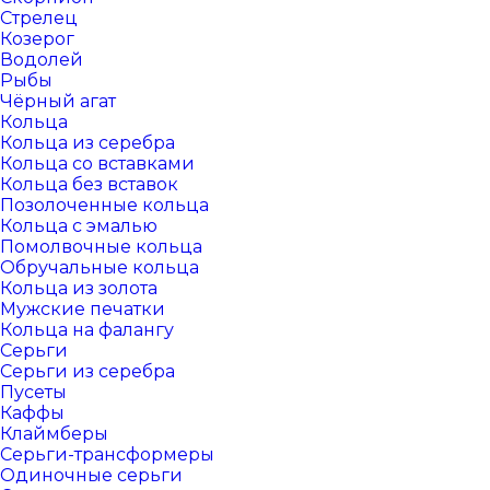
Стрелец
Козерог
Водолей
Рыбы
Чёрный агат
Кольца
Кольца из серебра
Кольца со вставками
Кольца без вставок
Позолоченные кольца
Кольца с эмалью
Помолвочные кольца
Обручальные кольца
Кольца из золота
Мужские печатки
Кольца на фалангу
Серьги
Серьги из серебра
Пусеты
Каффы
Клаймберы
Серьги-трансформеры
Одиночные серьги