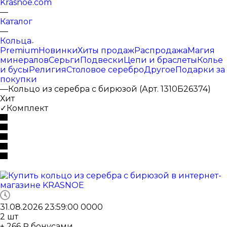
Krasnoe.com
—
Каталог
—
Кольца
Premium
Новинки
Хиты продаж
Распродажа
Магия
минералов
Серьги
Подвески
Цепи и браслеты
Колье
и бусы
Религия
Столовое серебро
Другое
Подарки за
покупки
—
Кольцо из серебра с бирюзой (Арт. 1310Б26374)
Хит
✓Комплект
31.08.2026 23:59:00
0
0
0
0
2
шт
+ 266 ₽ бонусами