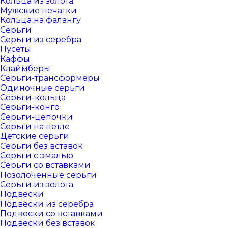
Кольца из золота
Мужские печатки
Кольца на фалангу
Серьги
Серьги из серебра
Пусеты
Каффы
Клаймберы
Серьги-трансформеры
Одиночные серьги
Серьги-кольца
Серьги-конго
Серьги-цепочки
Серьги на петле
Детские серьги
Серьги без вставок
Серьги с эмалью
Серьги со вставками
Позолоченные серьги
Серьги из золота
Подвески
Подвески из серебра
Подвески со вставками
Подвески без вставок