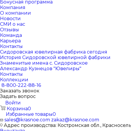
Бонусная программа
Компания
О компании
Новости
СМИ о нас
Отзывы
Команда
Карьера
Контакты
Сидоровская ювелирная фабрика сегодня
История Сидоровской ювелирной фабрики
Знаменитые имена с. Сидоровское
Александр Кузнецов "Ювелиры"
Контакты
Коллекции
8-800-222-88-16
Заказать звонок
Задать вопрос
Войти
Корзина
0
Избранные товары
0
sales@krasnoe.com
zakaz@krasnoe.com
Адрес производства: Костромская обл., Красносельск
Вконтакте