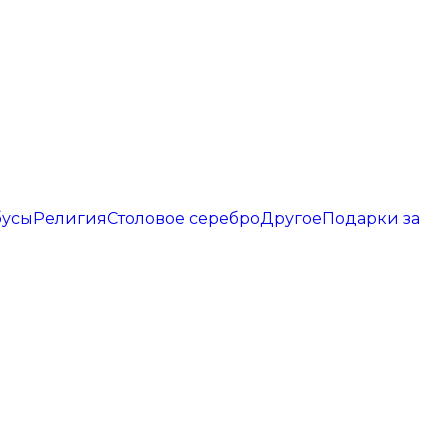
бусы
Религия
Столовое серебро
Другое
Подарки за