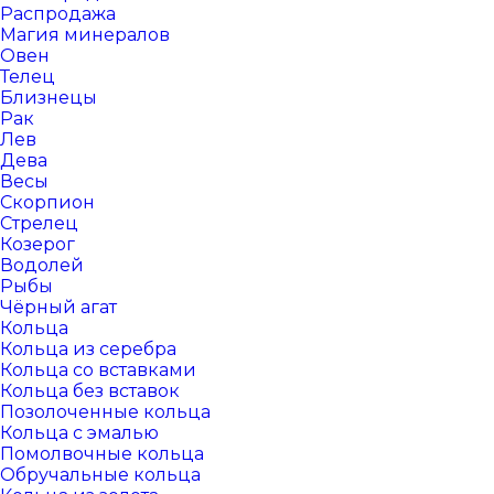
Распродажа
Магия минералов
Овен
Телец
Близнецы
Рак
Лев
Дева
Весы
Скорпион
Стрелец
Козерог
Водолей
Рыбы
Чёрный агат
Кольца
Кольца из серебра
Кольца со вставками
Кольца без вставок
Позолоченные кольца
Кольца с эмалью
Помолвочные кольца
Обручальные кольца