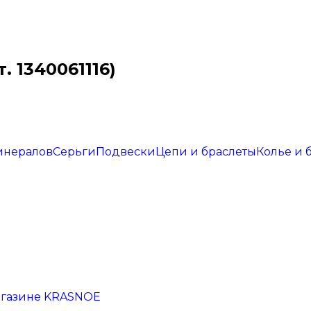
. 1340061116)
инералов
Серьги
Подвески
Цепи и браслеты
Колье и 