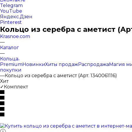
Telegram
YouTube
Яндекс.Дзен
Pinterest
Кольцо из серебра с аметист (Арт
Krasnoe.com
—
Каталог
—
Кольца
Premium
Новинки
Хиты продаж
Распродажа
Магия м
покупки
—
Кольцо из серебра с аметист (Арт. 1340061116)
Хит
✓Комплект