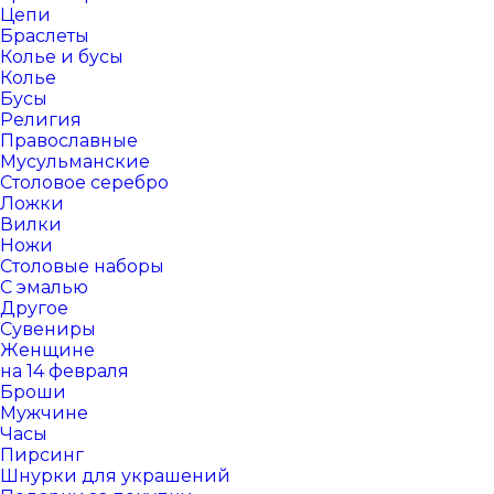
Цепи
Браслеты
Колье и бусы
Колье
Бусы
Религия
Православные
Мусульманские
Столовое серебро
Ложки
Вилки
Ножи
Столовые наборы
С эмалью
Другое
Сувениры
Женщине
на 14 февраля
Броши
Мужчине
Часы
Пирсинг
Шнурки для украшений