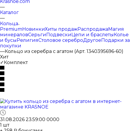
Krasnoe.com
—
Каталог
—
Кольца
Premium
Новинки
Хиты продаж
Распродажа
Магия
минералов
Серьги
Подвески
Цепи и браслеты
Колье
и бусы
Религия
Столовое серебро
Другое
Подарки за
покупки
—
Кольцо из серебра с агатом (Арт. 1340395696-60)
Хит
✓Комплект
31.08.2026 23:59:00
0
0
0
0
1
шт
+ 258 ₽ бонусами