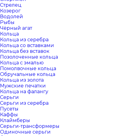
Стрелец
Козерог
Водолей
Рыбы
Чёрный агат
Кольца
Кольца из серебра
Кольца со вставками
Кольца без вставок
Позолоченные кольца
Кольца с эмалью
Помолвочные кольца
Обручальные кольца
Кольца из золота
Мужские печатки
Кольца на фалангу
Серьги
Серьги из серебра
Пусеты
Каффы
Клаймберы
Серьги-трансформеры
Одиночные серьги