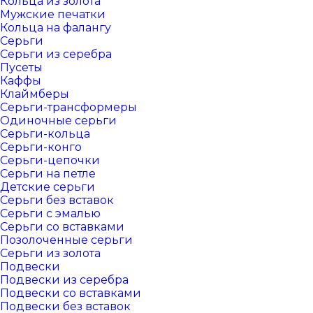
Кольца из золота
Мужские печатки
Кольца на фалангу
Серьги
Серьги из серебра
Пусеты
Каффы
Клаймберы
Серьги-трансформеры
Одиночные серьги
Серьги-кольца
Серьги-конго
Серьги-цепочки
Серьги на петле
Детские серьги
Серьги без вставок
Серьги с эмалью
Серьги со вставками
Позолоченные серьги
Серьги из золота
Подвески
Подвески из серебра
Подвески со вставками
Подвески без вставок