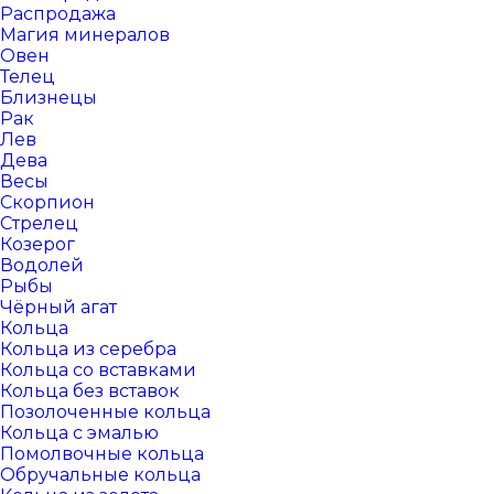
Распродажа
Магия минералов
Овен
Телец
Близнецы
Рак
Лев
Дева
Весы
Скорпион
Стрелец
Козерог
Водолей
Рыбы
Чёрный агат
Кольца
Кольца из серебра
Кольца со вставками
Кольца без вставок
Позолоченные кольца
Кольца с эмалью
Помолвочные кольца
Обручальные кольца