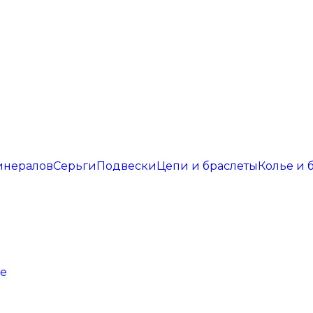
инералов
Серьги
Подвески
Цепи и браслеты
Колье и 