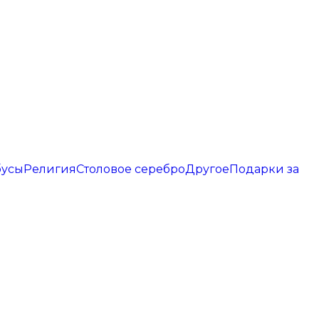
бусы
Религия
Столовое серебро
Другое
Подарки за