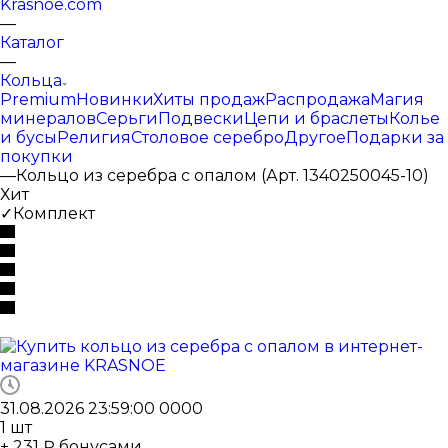
Krasnoe.com
—
Каталог
—
Кольца
Premium
Новинки
Хиты продаж
Распродажа
Магия
минералов
Серьги
Подвески
Цепи и браслеты
Колье
и бусы
Религия
Столовое серебро
Другое
Подарки за
покупки
—
Кольцо из серебра с опалом (Арт. 1340250045-10)
Хит
✓Комплект
31.08.2026 23:59:00
0
0
0
0
1
шт
+ 231 ₽ бонусами