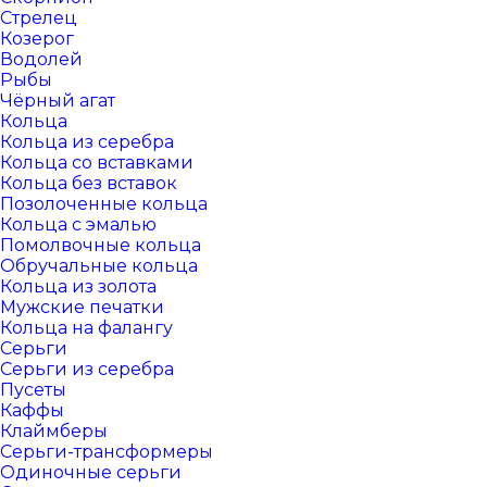
Стрелец
Козерог
Водолей
Рыбы
Чёрный агат
Кольца
Кольца из серебра
Кольца со вставками
Кольца без вставок
Позолоченные кольца
Кольца с эмалью
Помолвочные кольца
Обручальные кольца
Кольца из золота
Мужские печатки
Кольца на фалангу
Серьги
Серьги из серебра
Пусеты
Каффы
Клаймберы
Серьги-трансформеры
Одиночные серьги