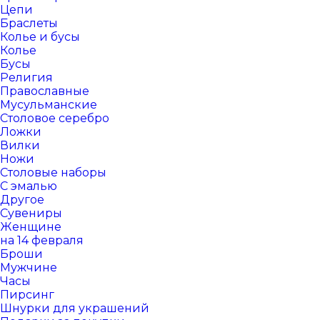
Цепи
Браслеты
Колье и бусы
Колье
Бусы
Религия
Православные
Мусульманские
Столовое серебро
Ложки
Вилки
Ножи
Столовые наборы
С эмалью
Другое
Сувениры
Женщине
на 14 февраля
Броши
Мужчине
Часы
Пирсинг
Шнурки для украшений