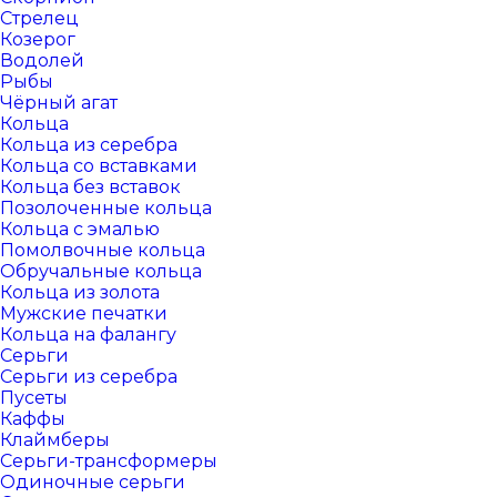
Стрелец
Козерог
Водолей
Рыбы
Чёрный агат
Кольца
Кольца из серебра
Кольца со вставками
Кольца без вставок
Позолоченные кольца
Кольца с эмалью
Помолвочные кольца
Обручальные кольца
Кольца из золота
Мужские печатки
Кольца на фалангу
Серьги
Серьги из серебра
Пусеты
Каффы
Клаймберы
Серьги-трансформеры
Одиночные серьги