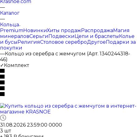
Krasnoe.com
—
Каталог
—
Кольца
Premium
Новинки
Хиты продаж
Распродажа
Магия
минералов
Серьги
Подвески
Цепи и браслеты
Колье
и бусы
Религия
Столовое серебро
Другое
Подарки за
покупки
—
Кольцо из серебра с жемчугом (Арт. 1340244318-
46)
✓Комплект
31.08.2026 23:59:00
0
0
0
0
3
шт
+ 183 ₽ бонусами