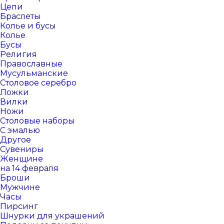
Цепи
Браслеты
Колье и бусы
Колье
Бусы
Религия
Православные
Мусульманские
Столовое серебро
Ложки
Вилки
Ножи
Столовые наборы
С эмалью
Другое
Сувениры
Женщине
на 14 февраля
Броши
Мужчине
Часы
Пирсинг
Шнурки для украшений