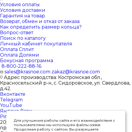
Условия оплаты
Условия доставки
Гарантия на товар
Возврат, обмен и отказ от заказа
Как определить размер кольца?
Вопрос-ответ
Поиск по каталогу
Личный кабинет покупателя
Оплата Сплит
Оплата Долями
Бонусная программа
8-800-222-88-16
sales@krasnoe.com
zakaz@krasnoe.com
Адрес производства: Костромская обл.,
Красносельский р-н, с. Сидоровское, ул. Свердлова,
д.42.
Вконтакте
Telegram
YouTube
Яндекс.Дзен
Pinterest
Для улучшения работы сайта и его взаимодействия с
2026 © Интернет-магазин ювелирных изделий от
пользователями мы используем файлы cookie.
производителя
Продолжая работу с сайтом, Вы разрешаете