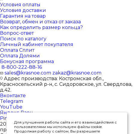
Условия оплаты
Условия доставки
Гарантия на товар
Возврат, обмен и отказ от заказа
Как определить размер кольца?
Вопрос-ответ
Поиск по каталогу
Личный кабинет покупателя
Оплата Сплит
Оплата Долями
Бонусная программа
8-800-222-88-16
sales@krasnoe.com
zakaz@krasnoe.com
Адрес производства: Костромская обл.,
Красносельский р-н, с. Сидоровское, ул. Свердлова,
д.42.
Вконтакте
Telegram
YouTube
Яндекс.Дзен
Pinterest
Для улучшения работы сайта и его взаимодействия с
2026 © Интернет-магазин ювелирных изделий от
пользователями мы используем файлы cookie.
производителя
Продолжая работу с сайтом, Вы разрешаете