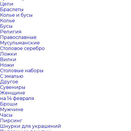
Цепи
Браслеты
Колье и бусы
Колье
Бусы
Религия
Православные
Мусульманские
Столовое серебро
Ложки
Вилки
Ножи
Столовые наборы
С эмалью
Другое
Сувениры
Женщине
на 14 февраля
Броши
Мужчине
Часы
Пирсинг
Шнурки для украшений