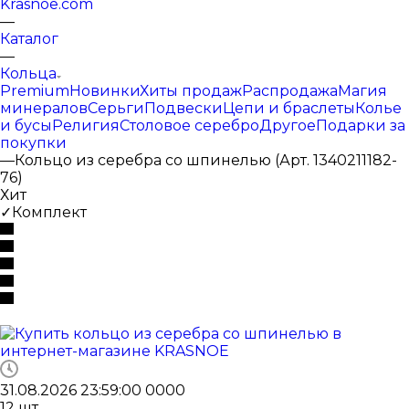
Krasnoe.com
—
Каталог
—
Кольца
Premium
Новинки
Хиты продаж
Распродажа
Магия
минералов
Серьги
Подвески
Цепи и браслеты
Колье
и бусы
Религия
Столовое серебро
Другое
Подарки за
покупки
—
Кольцо из серебра со шпинелью (Арт. 1340211182-
76)
Хит
✓Комплект
31.08.2026 23:59:00
0
0
0
0
12
шт