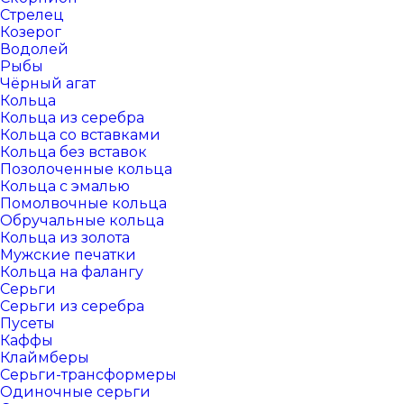
Стрелец
Козерог
Водолей
Рыбы
Чёрный агат
Кольца
Кольца из серебра
Кольца со вставками
Кольца без вставок
Позолоченные кольца
Кольца с эмалью
Помолвочные кольца
Обручальные кольца
Кольца из золота
Мужские печатки
Кольца на фалангу
Серьги
Серьги из серебра
Пусеты
Каффы
Клаймберы
Серьги-трансформеры
Одиночные серьги