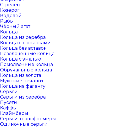
Стрелец
Козерог
Водолей
Рыбы
Чёрный агат
Кольца
Кольца из серебра
Кольца со вставками
Кольца без вставок
Позолоченные кольца
Кольца с эмалью
Помолвочные кольца
Обручальные кольца
Кольца из золота
Мужские печатки
Кольца на фалангу
Серьги
Серьги из серебра
Пусеты
Каффы
Клаймберы
Серьги-трансформеры
Одиночные серьги