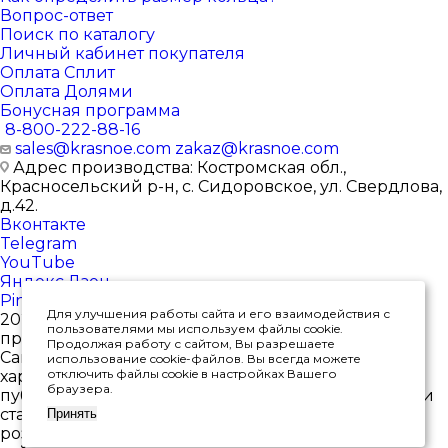
Вопрос-ответ
Поиск по каталогу
Личный кабинет покупателя
Оплата Сплит
Оплата Долями
Бонусная программа
8-800-222-88-16
sales@krasnoe.com
zakaz@krasnoe.com
Адрес производства: Костромская обл.,
Красносельский р-н, с. Сидоровское, ул. Свердлова,
д.42.
Вконтакте
Telegram
YouTube
Яндекс.Дзен
Pinterest
Для улучшения работы сайта и его взаимодействия с
2026 © Интернет-магазин ювелирных изделий от
пользователями мы используем файлы cookie.
производителя
Продолжая работу с сайтом, Вы разрешаете
Сайт носит исключительно информационный
использование cookie-файлов. Вы всегда можете
отключить файлы cookie в настройках Вашего
характер, и ни при каких условиях не является
браузера.
публичной офертой, определяемой положениями
статьи 437(2) Гражданского кодекса РФ. *Цены в
Принять
розничных магазинах могут отличаться от цен на