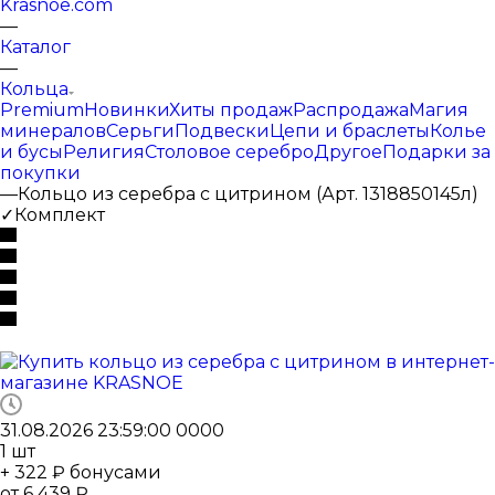
Krasnoe.com
—
Каталог
—
Кольца
Premium
Новинки
Хиты продаж
Распродажа
Магия
минералов
Серьги
Подвески
Цепи и браслеты
Колье
и бусы
Религия
Столовое серебро
Другое
Подарки за
покупки
—
Кольцо из серебра с цитрином (Арт. 1318850145л)
✓Комплект
31.08.2026 23:59:00
0
0
0
0
1
шт
+ 322 ₽ бонусами
от
6 439 ₽