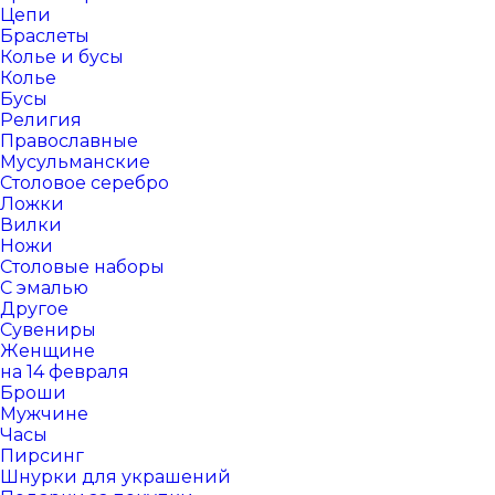
Цепи
Браслеты
Колье и бусы
Колье
Бусы
Религия
Православные
Мусульманские
Столовое серебро
Ложки
Вилки
Ножи
Столовые наборы
С эмалью
Другое
Сувениры
Женщине
на 14 февраля
Броши
Мужчине
Часы
Пирсинг
Шнурки для украшений