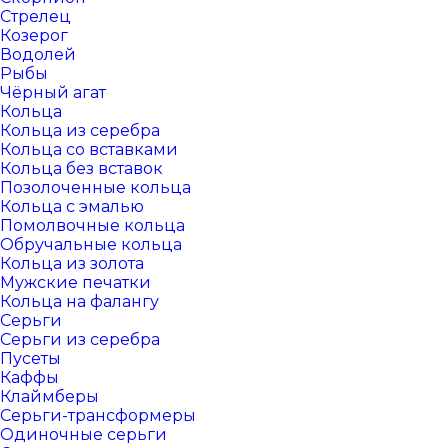
Стрелец
Козерог
Водолей
Рыбы
Чёрный агат
Кольца
Кольца из серебра
Кольца со вставками
Кольца без вставок
Позолоченные кольца
Кольца с эмалью
Помолвочные кольца
Обручальные кольца
Кольца из золота
Мужские печатки
Кольца на фалангу
Серьги
Серьги из серебра
Пусеты
Каффы
Клаймберы
Серьги-трансформеры
Одиночные серьги