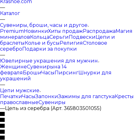
Krasnoe.com
—
Каталог
—
Сувениры, броши, часы и другое
Premium
Новинки
Хиты продаж
Распродажа
Магия
минералов
Кольца
Серьги
Подвески
Цепи и
браслеты
Колье и бусы
Религия
Столовое
серебро
Подарки за покупки
—
Ювелирные украшения для мужчин
Женщине
Сувениры
на 14
февраля
Броши
Часы
Пирсинг
Шнурки для
украшений
—
Цепи мужские
Печатки
Часы
Запонки
Зажимы для галстука
Кресты
православные
Сувениры
—
Цепь из серебра (Арт. 365803501055)