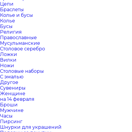
Цепи
Браслеты
Колье и бусы
Колье
Бусы
Религия
Православные
Мусульманские
Столовое серебро
Ложки
Вилки
Ножи
Столовые наборы
С эмалью
Другое
Сувениры
Женщине
на 14 февраля
Броши
Мужчине
Часы
Пирсинг
Шнурки для украшений