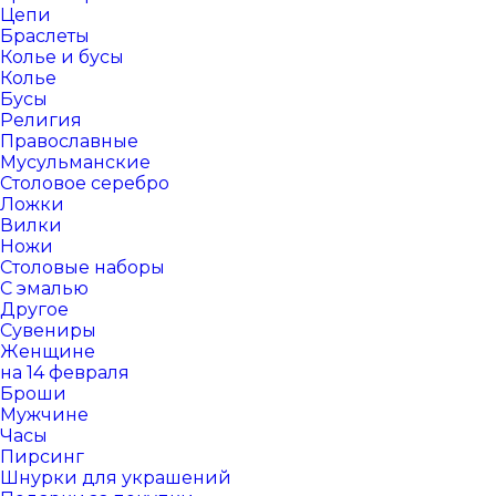
Цепи
Браслеты
Колье и бусы
Колье
Бусы
Религия
Православные
Мусульманские
Столовое серебро
Ложки
Вилки
Ножи
Столовые наборы
С эмалью
Другое
Сувениры
Женщине
на 14 февраля
Броши
Мужчине
Часы
Пирсинг
Шнурки для украшений