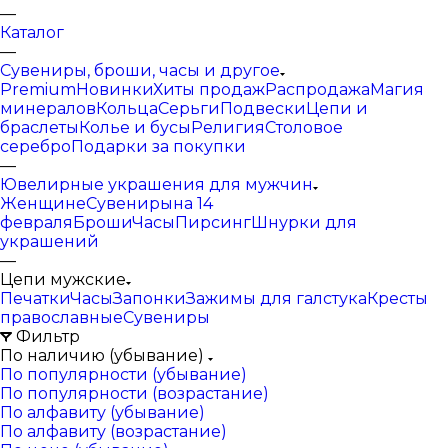
—
Каталог
—
Сувениры, броши, часы и другое
Premium
Новинки
Хиты продаж
Распродажа
Магия
минералов
Кольца
Серьги
Подвески
Цепи и
браслеты
Колье и бусы
Религия
Столовое
серебро
Подарки за покупки
—
Ювелирные украшения для мужчин
Женщине
Сувениры
на 14
февраля
Броши
Часы
Пирсинг
Шнурки для
украшений
—
Цепи мужские
Печатки
Часы
Запонки
Зажимы для галстука
Кресты
православные
Сувениры
Фильтр
По наличию (убывание)
По популярности (убывание)
По популярности (возрастание)
По алфавиту (убывание)
По алфавиту (возрастание)