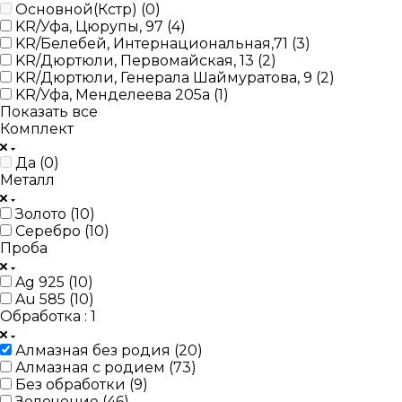
Основной(Кстр) (
0
)
KR/Уфа, Цюрупы, 97 (
4
)
KR/Белебей, Интернациональная,71 (
3
)
KR/Дюртюли, Первомайская, 13 (
2
)
KR/Дюртюли, Генерала Шаймуратова, 9 (
2
)
KR/Уфа, Менделеева 205а (
1
)
Показать все
Комплект
Да (
0
)
Металл
Золото (
10
)
Серебро (
10
)
Проба
Ag 925 (
10
)
Au 585 (
10
)
Обработка
: 1
Алмазная без родия (
20
)
Алмазная с родием (
73
)
Без обработки (
9
)
Золочение (
46
)