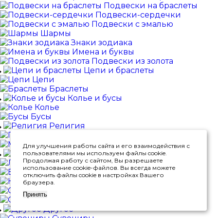
Подвески на браслеты
Подвески-сердечки
Подвески с эмалью
Шармы
Знаки зодиака
Имена и буквы
Подвески из золота
Цепи и браслеты
Цепи
Браслеты
Колье и бусы
Колье
Бусы
Религия
Православные
Мусульманские
Для улучшения работы сайта и его взаимодействия с
Столовое серебро
пользователями мы используем файлы cookie.
Продолжая работу с сайтом, Вы разрешаете
Ложки
использование cookie-файлов. Вы всегда можете
Вилки
отключить файлы cookie в настройках Вашего
Ножи
браузера.
Столовые наборы
Принять
С эмалью
Другое