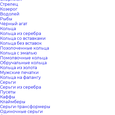
Стрелец
Козерог
Водолей
Рыбы
Чёрный агат
Кольца
Кольца из серебра
Кольца со вставками
Кольца без вставок
Позолоченные кольца
Кольца с эмалью
Помолвочные кольца
Обручальные кольца
Кольца из золота
Мужские печатки
Кольца на фалангу
Серьги
Серьги из серебра
Пусеты
Каффы
Клаймберы
Серьги-трансформеры
Одиночные серьги