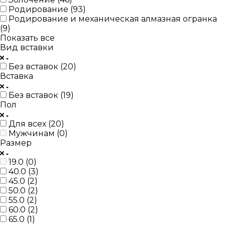
Родирование (
93
)
Родирование и механическая алмазная огранка
(
9
)
Показать все
Вид вставки
Без вставок (
20
)
Вставка
Без вставок (
19
)
Пол
Для всех (
20
)
Мужчинам (
0
)
Размер
19.0 (
0
)
40.0 (
3
)
45.0 (
2
)
50.0 (
2
)
55.0 (
2
)
60.0 (
2
)
65.0 (
1
)