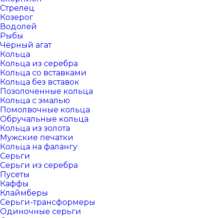
Стрелец
Козерог
Водолей
Рыбы
Чёрный агат
Кольца
Кольца из серебра
Кольца со вставками
Кольца без вставок
Позолоченные кольца
Кольца с эмалью
Помолвочные кольца
Обручальные кольца
Кольца из золота
Мужские печатки
Кольца на фалангу
Серьги
Серьги из серебра
Пусеты
Каффы
Клаймберы
Серьги-трансформеры
Одиночные серьги