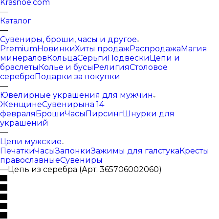
Krasnoe.com
—
Каталог
—
Сувениры, броши, часы и другое
Premium
Новинки
Хиты продаж
Распродажа
Магия
минералов
Кольца
Серьги
Подвески
Цепи и
браслеты
Колье и бусы
Религия
Столовое
серебро
Подарки за покупки
—
Ювелирные украшения для мужчин
Женщине
Сувениры
на 14
февраля
Броши
Часы
Пирсинг
Шнурки для
украшений
—
Цепи мужские
Печатки
Часы
Запонки
Зажимы для галстука
Кресты
православные
Сувениры
—
Цепь из серебра (Арт. 365706002060)