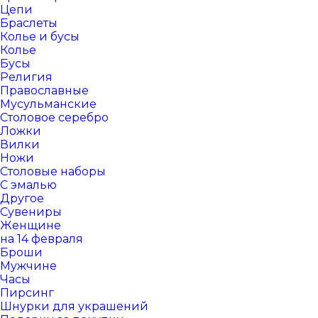
Цепи
Браслеты
Колье и бусы
Колье
Бусы
Религия
Православные
Мусульманские
Столовое серебро
Ложки
Вилки
Ножи
Столовые наборы
С эмалью
Другое
Сувениры
Женщине
на 14 февраля
Броши
Мужчине
Часы
Пирсинг
Шнурки для украшений