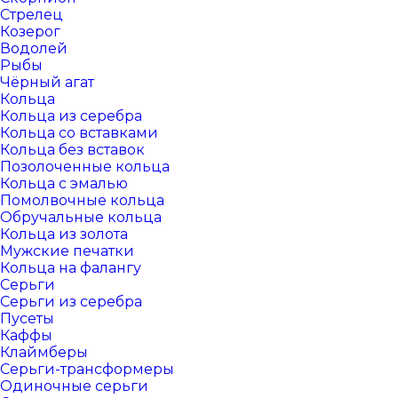
Стрелец
Козерог
Водолей
Рыбы
Чёрный агат
Кольца
Кольца из серебра
Кольца со вставками
Кольца без вставок
Позолоченные кольца
Кольца с эмалью
Помолвочные кольца
Обручальные кольца
Кольца из золота
Мужские печатки
Кольца на фалангу
Серьги
Серьги из серебра
Пусеты
Каффы
Клаймберы
Серьги-трансформеры
Одиночные серьги