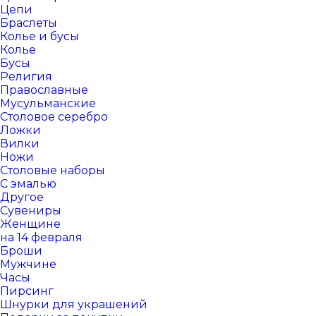
Цепи
Браслеты
Колье и бусы
Колье
Бусы
Религия
Православные
Мусульманские
Столовое серебро
Ложки
Вилки
Ножи
Столовые наборы
С эмалью
Другое
Сувениры
Женщине
на 14 февраля
Броши
Мужчине
Часы
Пирсинг
Шнурки для украшений