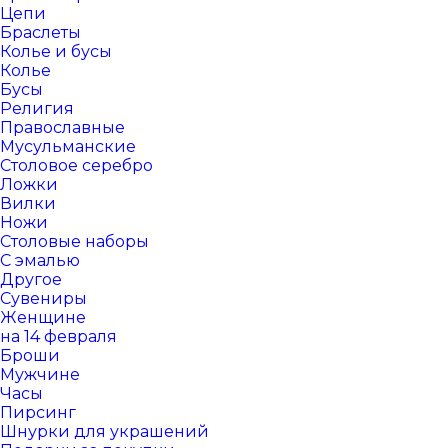
Цепи
Браслеты
Колье и бусы
Колье
Бусы
Религия
Православные
Мусульманские
Столовое серебро
Ложки
Вилки
Ножи
Столовые наборы
С эмалью
Другое
Сувениры
Женщине
на 14 февраля
Броши
Мужчине
Часы
Пирсинг
Шнурки для украшений