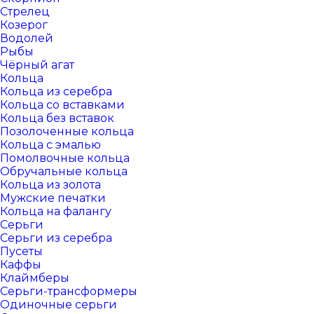
Стрелец
Козерог
Водолей
Рыбы
Чёрный агат
Кольца
Кольца из серебра
Кольца со вставками
Кольца без вставок
Позолоченные кольца
Кольца с эмалью
Помолвочные кольца
Обручальные кольца
Кольца из золота
Мужские печатки
Кольца на фалангу
Серьги
Серьги из серебра
Пусеты
Каффы
Клаймберы
Серьги-трансформеры
Одиночные серьги