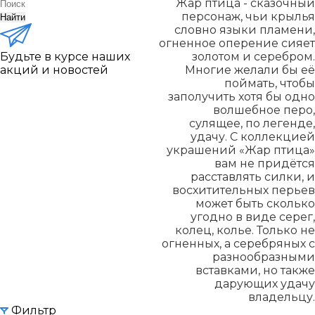
Жар птица - сказочный
персонаж, чьи крылья
Найти
словно языки пламени,
огненное оперение сияет
Будьте в курсе наших
золотом и серебром.
акций и новостей
Многие желали бы её
поймать, чтобы
заполучить хотя бы одно
волшебное перо,
сулящее, по легенде,
удачу. С коллекцией
украшений «Жар птица»
вам не придётся
расставлять силки, и
восхитительных перьев
может быть сколько
угодно в виде серег,
колец, колье. Только не
огненных, а серебряных с
разнообразными
вставками, но также
дарующих удачу
владельцу.
Фильтр