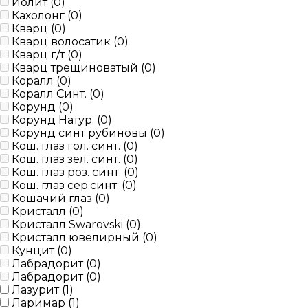
Иолит (
0
)
Кахолонг (
0
)
Кварц (
0
)
Кварц волосатик (
0
)
Кварц г/т (
0
)
Кварц трещиноватый (
0
)
Коралл (
0
)
Коралл Синт. (
0
)
Корунд (
0
)
Корунд Натур. (
0
)
Корунд синт рубиновы (
0
)
Кош. глаз гол. синт. (
0
)
Кош. глаз зел. синт. (
0
)
Кош. глаз роз. синт. (
0
)
Кош. глаз сер.синт. (
0
)
Кошачий глаз (
0
)
Кристалл (
0
)
Кристалл Swarovski (
0
)
Кристалл ювелирный (
0
)
Кунцит (
0
)
Лабрадорит (
0
)
Лабрадорит (
0
)
Лазурит (
1
)
Ларимар (
1
)