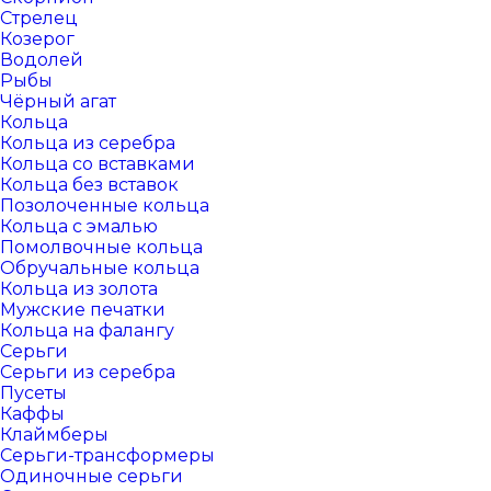
Стрелец
Козерог
Водолей
Рыбы
Чёрный агат
Кольца
Кольца из серебра
Кольца со вставками
Кольца без вставок
Позолоченные кольца
Кольца с эмалью
Помолвочные кольца
Обручальные кольца
Кольца из золота
Мужские печатки
Кольца на фалангу
Серьги
Серьги из серебра
Пусеты
Каффы
Клаймберы
Серьги-трансформеры
Одиночные серьги