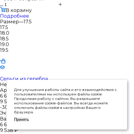
В корзину
Подробнее
Размер
—
17.5
17.5
18.0
18.5
19.0
19.5
Серьги из серебра
Нет в наличии
Арт.: 2310461601
Для улучшения работы сайта и его взаимодействия с
пользователями мы используем файлы cookie.
6 677
₽
Продолжая работу с сайтом, Вы разрешаете
9 538
₽
использование cookie-файлов. Вы всегда можете
-
30
%
отключить файлы cookie в настройках Вашего
браузера.
Экономия
2 861
₽
Варианты цен
Принять
6 677
₽
9 538
₽