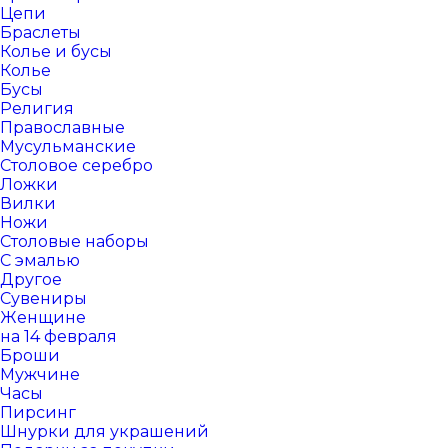
Цепи
Браслеты
Колье и бусы
Колье
Бусы
Религия
Православные
Мусульманские
Столовое серебро
Ложки
Вилки
Ножи
Столовые наборы
С эмалью
Другое
Сувениры
Женщине
на 14 февраля
Броши
Мужчине
Часы
Пирсинг
Шнурки для украшений