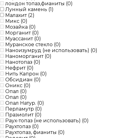
лондон топаз,фианиты (
0
)
Лунный камень (
1
)
Малахит (
2
)
Микс (
0
)
Мозайка (
0
)
Морганит (
0
)
Муассанит (
0
)
Муранское стекло (
0
)
Наноизумруд (не использовать) (
0
)
Наноморганит (
0
)
Нанотопаз (
0
)
Нефрит (
0
)
Нить Капрон (
0
)
Обсидиан (
0
)
Оникс (
0
)
Опал (
0
)
Опал (
0
)
Опал Натур. (
0
)
Перламутр (
0
)
Празиолит (
0
)
Раух-топаз (не использовать) (
0
)
Раухтопаз (
0
)
Раухтопаз, фианиты (
0
)