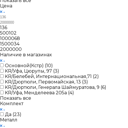
Показать все
Цена
136
500102
1000068
1500034
2000000
Наличие в магазинах
Основной(Кстр) (
10
)
KR/Уфа, Цюрупы, 97 (
3
)
KR/Белебей, Интернациональная,71 (
2
)
KR/Дюртюли, Первомайская, 13 (
3
)
KR/Дюртюли, Генерала Шаймуратова, 9 (
6
)
KR/Уфа, Менделеева 205а (
4
)
Показать все
Комплект
Да (
23
)
Металл