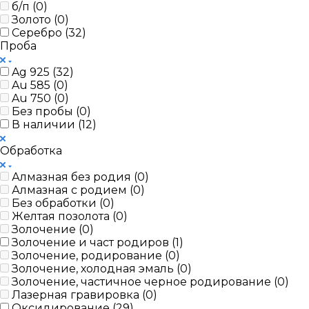
б/п (
0
)
Золото (
0
)
Серебро (
32
)
Проба
Ag 925 (
32
)
Au 585 (
0
)
Au 750 (
0
)
Без пробы (
0
)
В наличии (
12
)
Обработка
Алмазная без родия (
0
)
Алмазная с родием (
0
)
Без обработки (
0
)
Желтая позолота (
0
)
Золочение (
0
)
Золочение и част родиров (
1
)
Золочение, родирование (
0
)
Золочение, холодная эмаль (
0
)
Золочение, частичное черное родирование (
0
)
Лазерная гравировка (
0
)
Оксидирование (
29
)