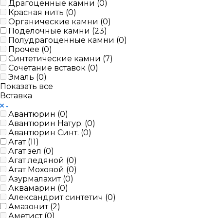
Драгоценные камни (
0
)
Красная нить (
0
)
Органические камни (
0
)
Поделочные камни (
23
)
Полудрагоценные камни (
0
)
Прочее (
0
)
Синтетические камни (
7
)
Сочетание вставок (
0
)
Эмаль (
0
)
Показать все
Вставка
Авантюрин (
0
)
Авантюрин Натур. (
0
)
Авантюрин Синт. (
0
)
Агат (
11
)
Агат зел (
0
)
Агат ледяной (
0
)
Агат Моховой (
0
)
Азурмалахит (
0
)
Аквамарин (
0
)
Александрит синтетич (
0
)
Амазонит (
2
)
Аметист (
0
)