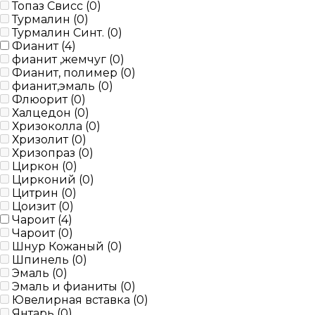
Топаз Свисс (
0
)
Турмалин (
0
)
Турмалин Синт. (
0
)
Фианит (
4
)
фианит ,жемчуг (
0
)
Фианит, полимер (
0
)
фианит,эмаль (
0
)
Флюорит (
0
)
Халцедон (
0
)
Хризоколла (
0
)
Хризолит (
0
)
Хризопраз (
0
)
Циркон (
0
)
Цирконий (
0
)
Цитрин (
0
)
Цоизит (
0
)
Чароит (
4
)
Чароит (
0
)
Шнур Кожаный (
0
)
Шпинель (
0
)
Эмаль (
0
)
Эмаль и фианиты (
0
)
Ювелирная вставка (
0
)
Янтарь (
0
)