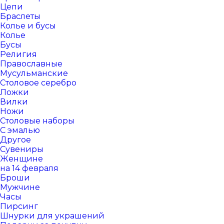
Цепи
Браслеты
Колье и бусы
Колье
Бусы
Религия
Православные
Мусульманские
Столовое серебро
Ложки
Вилки
Ножи
Столовые наборы
С эмалью
Другое
Сувениры
Женщине
на 14 февраля
Броши
Мужчине
Часы
Пирсинг
Шнурки для украшений