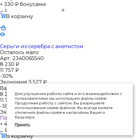
+ 330 ₽ бонусами
В корзину
Серьги из серебра с аметистом
Осталось мало
Арт.: 2340065540
8 230
₽
11 757
₽
-
30
%
Экономия
3 527
₽
Варианты цен
8 230
₽
Для улучшения работы сайта и его взаимодействия с
пользователями мы используем файлы cookie.
11 757
₽
Продолжая работу с сайтом, Вы разрешаете
-
30
%
использование cookie-файлов. Вы всегда можете
Экономия
3 527
₽
отключить файлы cookie в настройках Вашего
браузера.
Подробности
+ 412 ₽ бонусами
Принять
В корзину