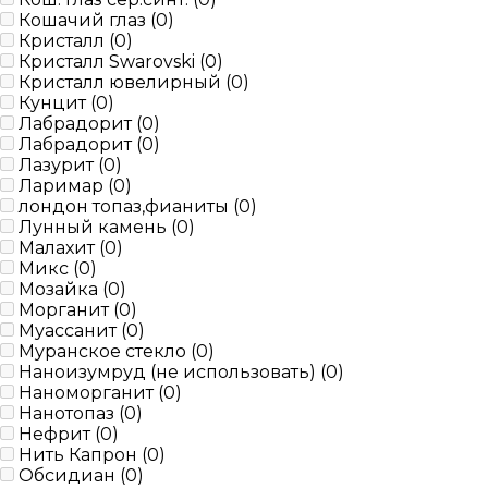
Кошачий глаз (
0
)
Кристалл (
0
)
Кристалл Swarovski (
0
)
Кристалл ювелирный (
0
)
Кунцит (
0
)
Лабрадорит (
0
)
Лабрадорит (
0
)
Лазурит (
0
)
Ларимар (
0
)
лондон топаз,фианиты (
0
)
Лунный камень (
0
)
Малахит (
0
)
Микс (
0
)
Мозайка (
0
)
Морганит (
0
)
Муассанит (
0
)
Муранское стекло (
0
)
Наноизумруд (не использовать) (
0
)
Наноморганит (
0
)
Нанотопаз (
0
)
Нефрит (
0
)
Нить Капрон (
0
)
Обсидиан (
0
)