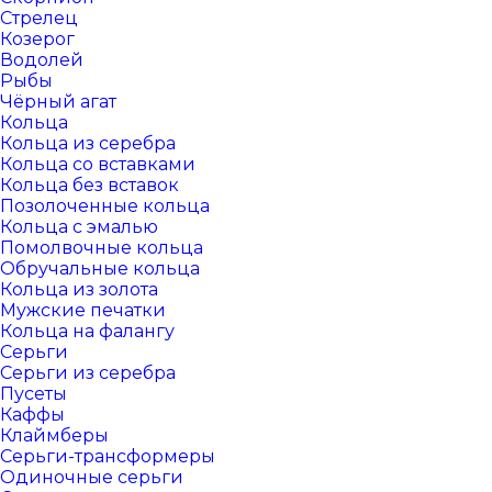
Стрелец
Козерог
Водолей
Рыбы
Чёрный агат
Кольца
Кольца из серебра
Кольца со вставками
Кольца без вставок
Позолоченные кольца
Кольца с эмалью
Помолвочные кольца
Обручальные кольца
Кольца из золота
Мужские печатки
Кольца на фалангу
Серьги
Серьги из серебра
Пусеты
Каффы
Клаймберы
Серьги-трансформеры
Одиночные серьги