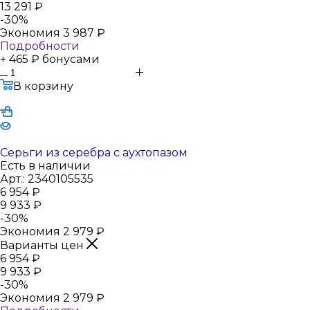
13 291
₽
-
30
%
Экономия
3 987
₽
Подробности
+ 465 ₽ бонусами
В корзину
Серьги из серебра с аухтопазом
Есть в наличии
Арт.: 2340105535
6 954
₽
9 933
₽
-
30
%
Экономия
2 979
₽
Варианты цен
6 954
₽
9 933
₽
-
30
%
Экономия
2 979
₽