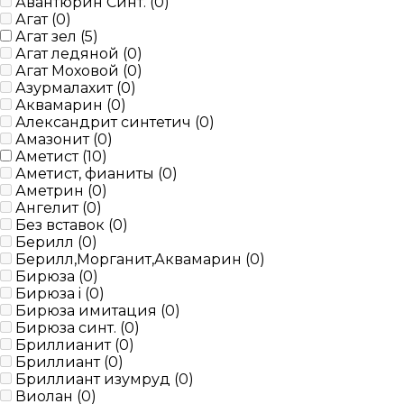
Авантюрин Синт. (
0
)
Агат (
0
)
Агат зел (
5
)
Агат ледяной (
0
)
Агат Моховой (
0
)
Азурмалахит (
0
)
Аквамарин (
0
)
Александрит синтетич (
0
)
Амазонит (
0
)
Аметист (
10
)
Аметист, фианиты (
0
)
Аметрин (
0
)
Ангелит (
0
)
Без вставок (
0
)
Берилл (
0
)
Берилл,Морганит,Аквамарин (
0
)
Бирюза (
0
)
Бирюза i (
0
)
Бирюза имитация (
0
)
Бирюза синт. (
0
)
Бриллианит (
0
)
Бриллиант (
0
)
Бриллиант изумруд (
0
)
Виолан (
0
)