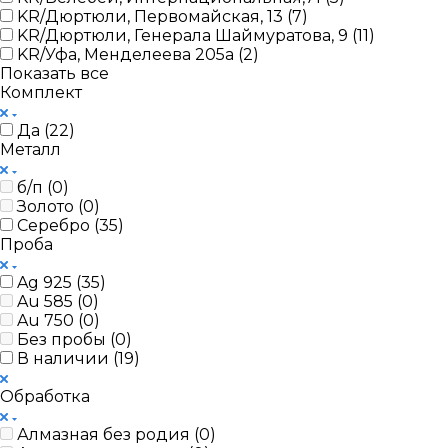
KR/Дюртюли, Первомайская, 13 (
7
)
KR/Дюртюли, Генерала Шаймуратова, 9 (
11
)
KR/Уфа, Менделеева 205а (
2
)
Показать все
Комплект
Да (
22
)
Металл
б/п (
0
)
Золото (
0
)
Серебро (
35
)
Проба
Ag 925 (
35
)
Au 585 (
0
)
Au 750 (
0
)
Без пробы (
0
)
В наличии (
19
)
Обработка
Алмазная без родия (
0
)