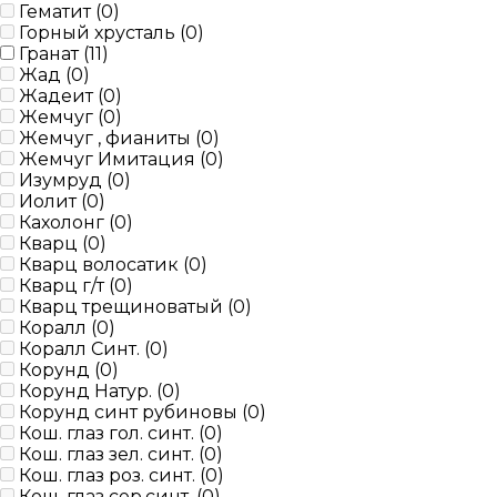
Гематит (
0
)
Горный хрусталь (
0
)
Гранат (
11
)
Жад (
0
)
Жадеит (
0
)
Жемчуг (
0
)
Жемчуг , фианиты (
0
)
Жемчуг Имитация (
0
)
Изумруд (
0
)
Иолит (
0
)
Кахолонг (
0
)
Кварц (
0
)
Кварц волосатик (
0
)
Кварц г/т (
0
)
Кварц трещиноватый (
0
)
Коралл (
0
)
Коралл Синт. (
0
)
Корунд (
0
)
Корунд Натур. (
0
)
Корунд синт рубиновы (
0
)
Кош. глаз гол. синт. (
0
)
Кош. глаз зел. синт. (
0
)
Кош. глаз роз. синт. (
0
)
Кош. глаз сер.синт. (
0
)