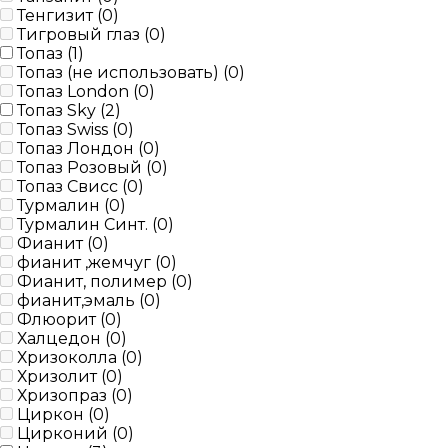
Тенгизит (
0
)
Тигровый глаз (
0
)
Топаз (
1
)
Топаз (не использовать) (
0
)
Топаз London (
0
)
Топаз Sky (
2
)
Топаз Swiss (
0
)
Топаз Лондон (
0
)
Топаз Розовый (
0
)
Топаз Свисс (
0
)
Турмалин (
0
)
Турмалин Синт. (
0
)
Фианит (
0
)
фианит ,жемчуг (
0
)
Фианит, полимер (
0
)
фианит,эмаль (
0
)
Флюорит (
0
)
Халцедон (
0
)
Хризоколла (
0
)
Хризолит (
0
)
Хризопраз (
0
)
Циркон (
0
)
Цирконий (
0
)