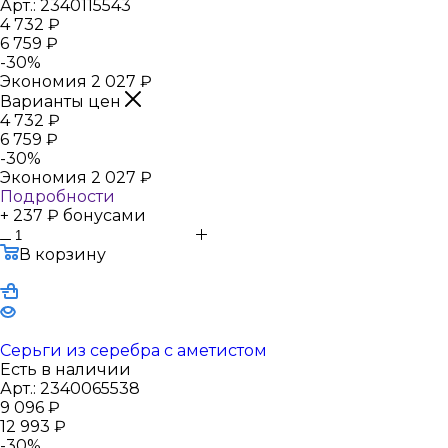
Арт.: 2340115543
4 732
₽
6 759
₽
-
30
%
Экономия
2 027
₽
Варианты цен
4 732
₽
6 759
₽
-
30
%
Экономия
2 027
₽
Подробности
+ 237 ₽ бонусами
В корзину
Серьги из серебра с аметистом
Есть в наличии
Арт.: 2340065538
9 096
₽
12 993
₽
-
30
%