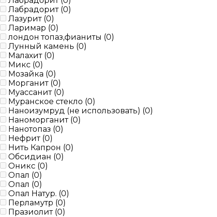
Лабрадорит (
0
)
Лабрадорит (
0
)
Лазурит (
0
)
Ларимар (
0
)
лондон топаз,фианиты (
0
)
Лунный камень (
0
)
Малахит (
0
)
Микс (
0
)
Мозайка (
0
)
Морганит (
0
)
Муассанит (
0
)
Муранское стекло (
0
)
Наноизумруд (не использовать) (
0
)
Наноморганит (
0
)
Нанотопаз (
0
)
Нефрит (
0
)
Нить Капрон (
0
)
Обсидиан (
0
)
Оникс (
0
)
Опал (
0
)
Опал (
0
)
Опал Натур. (
0
)
Перламутр (
0
)
Празиолит (
0
)