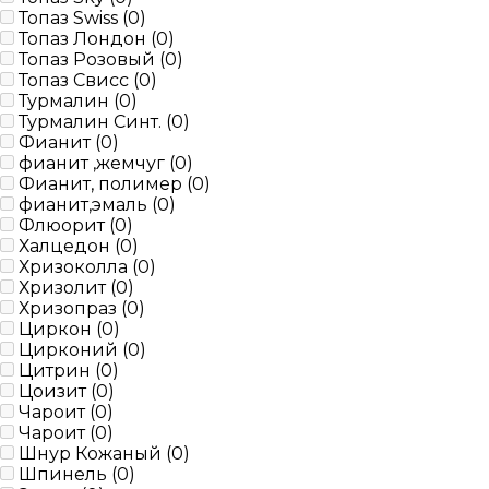
Топаз Swiss (
0
)
Топаз Лондон (
0
)
Топаз Розовый (
0
)
Топаз Свисс (
0
)
Турмалин (
0
)
Турмалин Синт. (
0
)
Фианит (
0
)
фианит ,жемчуг (
0
)
Фианит, полимер (
0
)
фианит,эмаль (
0
)
Флюорит (
0
)
Халцедон (
0
)
Хризоколла (
0
)
Хризолит (
0
)
Хризопраз (
0
)
Циркон (
0
)
Цирконий (
0
)
Цитрин (
0
)
Цоизит (
0
)
Чароит (
0
)
Чароит (
0
)
Шнур Кожаный (
0
)
Шпинель (
0
)