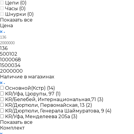
Цепи (
0
)
Часы (
0
)
Шнурки (
0
)
Показать все
Цена
136
500102
1000068
1500034
2000000
Наличие в магазинах
Основной(Кстр) (
14
)
KR/Уфа, Цюрупы, 97 (
1
)
KR/Белебей, Интернациональная,71 (
3
)
KR/Дюртюли, Первомайская, 13 (
2
)
KR/Дюртюли, Генерала Шаймуратова, 9 (
4
)
KR/Уфа, Менделеева 205а (
3
)
Показать все
Комплект