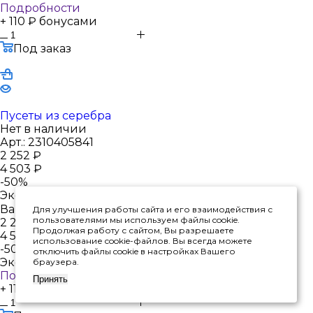
Подробности
+ 110 ₽ бонусами
Под заказ
Пусеты из серебра
Нет в наличии
Арт.: 2310405841
2 252
₽
4 503
₽
-
50
%
Экономия
2 251
₽
Варианты цен
Для улучшения работы сайта и его взаимодействия с
пользователями мы используем файлы cookie.
2 252
₽
Продолжая работу с сайтом, Вы разрешаете
4 503
₽
использование cookie-файлов. Вы всегда можете
-
50
%
отключить файлы cookie в настройках Вашего
Экономия
2 251
₽
браузера.
Подробности
Принять
+ 113 ₽ бонусами