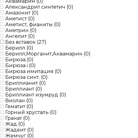
Аквамарин (
0
)
Александрит синтетич (
0
)
Амазонит (
0
)
Аметист (
0
)
Аметист, фианиты (
0
)
Аметрин (
0
)
Ангелит (
0
)
Без вставок (
27
)
Берилл (
0
)
Берилл,Морганит,Аквамарин (
0
)
Бирюза (
0
)
Бирюза i (
0
)
Бирюза имитация (
0
)
Бирюза синт. (
0
)
Бриллианит (
0
)
Бриллиант (
0
)
Бриллиант изумруд (
0
)
Виолан (
0
)
Гематит (
0
)
Горный хрусталь (
0
)
Гранат (
0
)
Жад (
0
)
Жадеит (
0
)
Жемчуг (
0
)