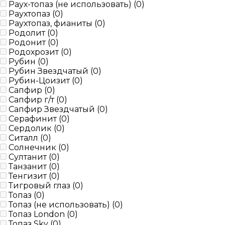
Раух-топаз (не использовать) (
0
)
Раухтопаз (
0
)
Раухтопаз, фианиты (
0
)
Родолит (
0
)
Родонит (
0
)
Родохрозит (
0
)
Рубин (
0
)
Рубин Звездчатый (
0
)
Рубин-Цоизит (
0
)
Сапфир (
0
)
Сапфир г/т (
0
)
Сапфир Звездчатый (
0
)
Серафинит (
0
)
Сердолик (
0
)
Ситалл (
0
)
Солнечник (
0
)
Султанит (
0
)
Танзанит (
0
)
Тенгизит (
0
)
Тигровый глаз (
0
)
Топаз (
0
)
Топаз (не использовать) (
0
)
Топаз London (
0
)
Топаз Sky (
0
)