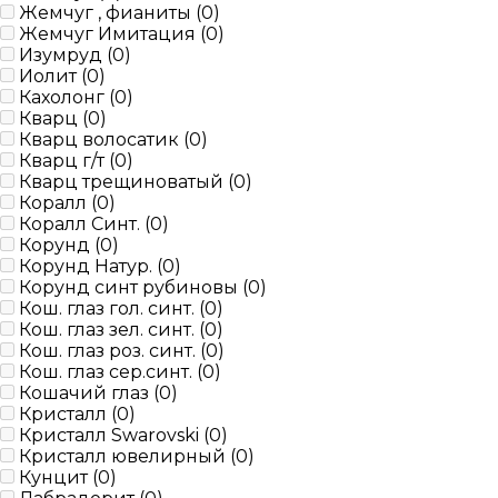
Жемчуг , фианиты (
0
)
Жемчуг Имитация (
0
)
Изумруд (
0
)
Иолит (
0
)
Кахолонг (
0
)
Кварц (
0
)
Кварц волосатик (
0
)
Кварц г/т (
0
)
Кварц трещиноватый (
0
)
Коралл (
0
)
Коралл Синт. (
0
)
Корунд (
0
)
Корунд Натур. (
0
)
Корунд синт рубиновы (
0
)
Кош. глаз гол. синт. (
0
)
Кош. глаз зел. синт. (
0
)
Кош. глаз роз. синт. (
0
)
Кош. глаз сер.синт. (
0
)
Кошачий глаз (
0
)
Кристалл (
0
)
Кристалл Swarovski (
0
)
Кристалл ювелирный (
0
)
Кунцит (
0
)