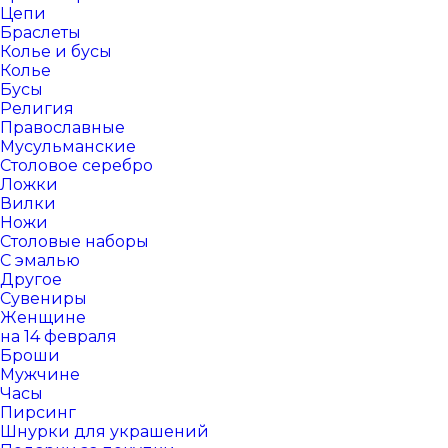
Цепи
Браслеты
Колье и бусы
Колье
Бусы
Религия
Православные
Мусульманские
Столовое серебро
Ложки
Вилки
Ножи
Столовые наборы
С эмалью
Другое
Сувениры
Женщине
на 14 февраля
Броши
Мужчине
Часы
Пирсинг
Шнурки для украшений