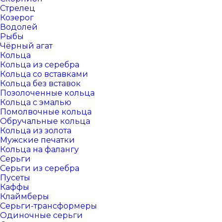
Стрелец
Козерог
Водолей
Рыбы
Чёрный агат
Кольца
Кольца из серебра
Кольца со вставками
Кольца без вставок
Позолоченные кольца
Кольца с эмалью
Помолвочные кольца
Обручальные кольца
Кольца из золота
Мужские печатки
Кольца на фалангу
Серьги
Серьги из серебра
Пусеты
Каффы
Клаймберы
Серьги-трансформеры
Одиночные серьги