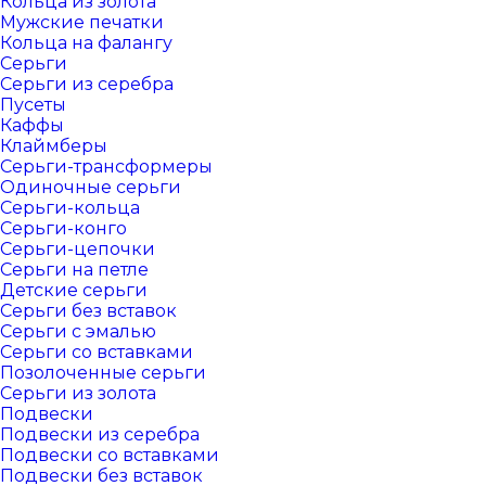
Кольца из золота
Мужские печатки
Кольца на фалангу
Серьги
Серьги из серебра
Пусеты
Каффы
Клаймберы
Серьги-трансформеры
Одиночные серьги
Серьги-кольца
Серьги-конго
Серьги-цепочки
Серьги на петле
Детские серьги
Серьги без вставок
Серьги с эмалью
Серьги со вставками
Позолоченные серьги
Серьги из золота
Подвески
Подвески из серебра
Подвески со вставками
Подвески без вставок