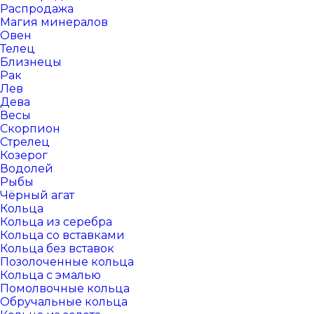
Распродажа
Магия минералов
Овен
Телец
Близнецы
Рак
Лев
Дева
Весы
Скорпион
Стрелец
Козерог
Водолей
Рыбы
Чёрный агат
Кольца
Кольца из серебра
Кольца со вставками
Кольца без вставок
Позолоченные кольца
Кольца с эмалью
Помолвочные кольца
Обручальные кольца