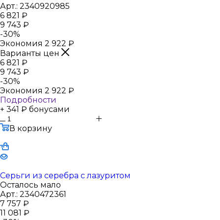
Арт.: 2340920985
6 821
₽
9 743
₽
-
30
%
Экономия
2 922
₽
Варианты цен
6 821
₽
9 743
₽
-
30
%
Экономия
2 922
₽
Подробности
+ 341 ₽ бонусами
В корзину
Серьги из серебра с лазуритом
Осталось мало
Арт.: 2340472361
7 757
₽
11 081
₽