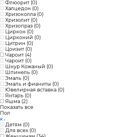
Флюорит (
0
)
Халцедон (
0
)
Хризоколла (
0
)
Хризолит (
0
)
Хризопраз (
0
)
Циркон (
0
)
Цирконий (
0
)
Цитрин (
0
)
Цоизит (
0
)
Чароит (
4
)
Чароит (
0
)
Шнур Кожаный (
0
)
Шпинель (
0
)
Эмаль (
0
)
Эмаль и фианиты (
0
)
Ювелирная вставка (
0
)
Янтарь (
0
)
Яшма (
2
)
Показать все
Пол
Детям (
0
)
Для всех (
0
)
Женщинам (
34
)