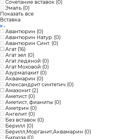
Сочетание вставок (
0
)
Эмаль (
0
)
Показать все
Вставка
Авантюрин (
0
)
Авантюрин Натур. (
0
)
Авантюрин Синт. (
0
)
Агат (
16
)
Агат зел (
0
)
Агат ледяной (
0
)
Агат Моховой (
0
)
Азурмалахит (
0
)
Аквамарин (
0
)
Александрит синтетич (
0
)
Амазонит (
2
)
Аметист (
0
)
Аметист, фианиты (
0
)
Аметрин (
0
)
Ангелит (
0
)
Без вставок (
0
)
Берилл (
0
)
Берилл,Морганит,Аквамарин (
0
)
Бирюза (
0
)