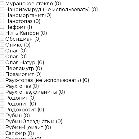
Муранское стекло (
0
)
Наноизумруд (не использовать) (
0
)
Наноморганит (
0
)
Нанотопаз (
0
)
Нефрит (
1
)
Нить Капрон (
0
)
Обсидиан (
0
)
Оникс (
0
)
Опал (
0
)
Опал (
0
)
Опал Натур. (
0
)
Перламутр (
0
)
Празиолит (
0
)
Раух-топаз (не использовать) (
0
)
Раухтопаз (
0
)
Раухтопаз, фианиты (
0
)
Родолит (
0
)
Родонит (
0
)
Родохрозит (
0
)
Рубин (
0
)
Рубин Звездчатый (
0
)
Рубин-Цоизит (
0
)
Сапфир (
0
)