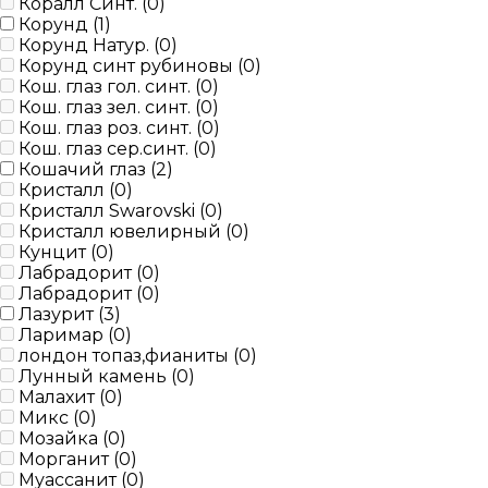
Коралл Синт. (
0
)
Корунд (
1
)
Корунд Натур. (
0
)
Корунд синт рубиновы (
0
)
Кош. глаз гол. синт. (
0
)
Кош. глаз зел. синт. (
0
)
Кош. глаз роз. синт. (
0
)
Кош. глаз сер.синт. (
0
)
Кошачий глаз (
2
)
Кристалл (
0
)
Кристалл Swarovski (
0
)
Кристалл ювелирный (
0
)
Кунцит (
0
)
Лабрадорит (
0
)
Лабрадорит (
0
)
Лазурит (
3
)
Ларимар (
0
)
лондон топаз,фианиты (
0
)
Лунный камень (
0
)
Малахит (
0
)
Микс (
0
)
Мозайка (
0
)
Морганит (
0
)
Муассанит (
0
)