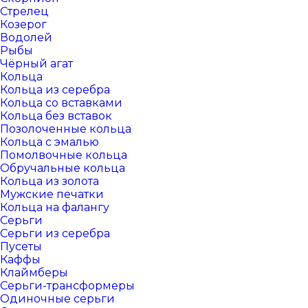
Стрелец
Козерог
Водолей
Рыбы
Чёрный агат
Кольца
Кольца из серебра
Кольца со вставками
Кольца без вставок
Позолоченные кольца
Кольца с эмалью
Помолвочные кольца
Обручальные кольца
Кольца из золота
Мужские печатки
Кольца на фалангу
Серьги
Серьги из серебра
Пусеты
Каффы
Клаймберы
Серьги-трансформеры
Одиночные серьги