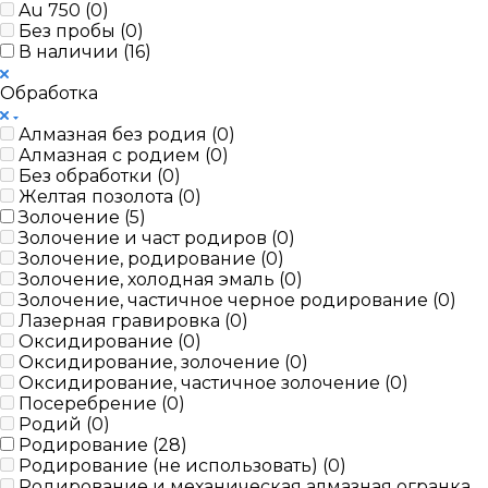
Au 750 (
0
)
Без пробы (
0
)
В наличии (
16
)
Обработка
Алмазная без родия (
0
)
Алмазная с родием (
0
)
Без обработки (
0
)
Желтая позолота (
0
)
Золочение (
5
)
Золочение и част родиров (
0
)
Золочение, родирование (
0
)
Золочение, холодная эмаль (
0
)
Золочение, частичное черное родирование (
0
)
Лазерная гравировка (
0
)
Оксидирование (
0
)
Оксидирование, золочение (
0
)
Оксидирование, частичное золочение (
0
)
Посеребрение (
0
)
Родий (
0
)
Родирование (
28
)
Родирование (не использовать) (
0
)
Родирование и механическая алмазная огранка