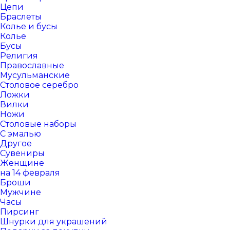
Цепи
Браслеты
Колье и бусы
Колье
Бусы
Религия
Православные
Мусульманские
Столовое серебро
Ложки
Вилки
Ножи
Столовые наборы
С эмалью
Другое
Сувениры
Женщине
на 14 февраля
Броши
Мужчине
Часы
Пирсинг
Шнурки для украшений