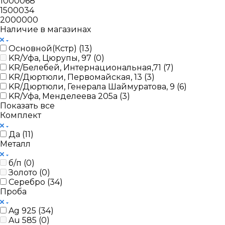
1000068
1500034
2000000
Наличие в магазинах
Основной(Кстр) (
13
)
KR/Уфа, Цюрупы, 97 (
0
)
KR/Белебей, Интернациональная,71 (
7
)
KR/Дюртюли, Первомайская, 13 (
3
)
KR/Дюртюли, Генерала Шаймуратова, 9 (
6
)
KR/Уфа, Менделеева 205а (
3
)
Показать все
Комплект
Да (
11
)
Металл
б/п (
0
)
Золото (
0
)
Серебро (
34
)
Проба
Ag 925 (
34
)
Au 585 (
0
)