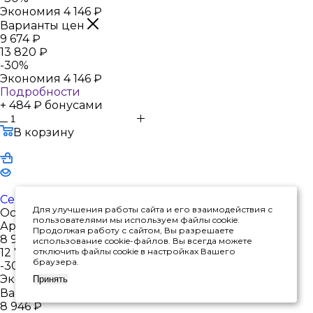
Экономия
4 146
₽
Варианты цен
9 674
₽
13 820
₽
-
30
%
Экономия
4 146
₽
Подробности
+ 484 ₽ бонусами
В корзину
Серьги из серебра с агатом
Для улучшения работы сайта и его взаимодействия с
Осталось мало
пользователями мы используем файлы cookie.
Арт.: 2340392364-20
Продолжая работу с сайтом, Вы разрешаете
8 946
₽
использование cookie-файлов. Вы всегда можете
12 780
отключить файлы cookie в настройках Вашего
₽
браузера.
-
30
%
Экономия
3 834
₽
Принять
Варианты цен
8 946
₽