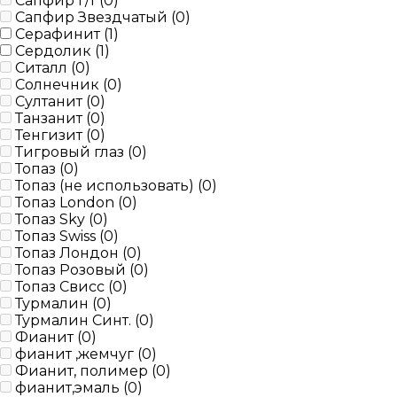
Сапфир г/т (
0
)
Сапфир Звездчатый (
0
)
Серафинит (
1
)
Сердолик (
1
)
Ситалл (
0
)
Солнечник (
0
)
Султанит (
0
)
Танзанит (
0
)
Тенгизит (
0
)
Тигровый глаз (
0
)
Топаз (
0
)
Топаз (не использовать) (
0
)
Топаз London (
0
)
Топаз Sky (
0
)
Топаз Swiss (
0
)
Топаз Лондон (
0
)
Топаз Розовый (
0
)
Топаз Свисс (
0
)
Турмалин (
0
)
Турмалин Синт. (
0
)
Фианит (
0
)
фианит ,жемчуг (
0
)
Фианит, полимер (
0
)
фианит,эмаль (
0
)