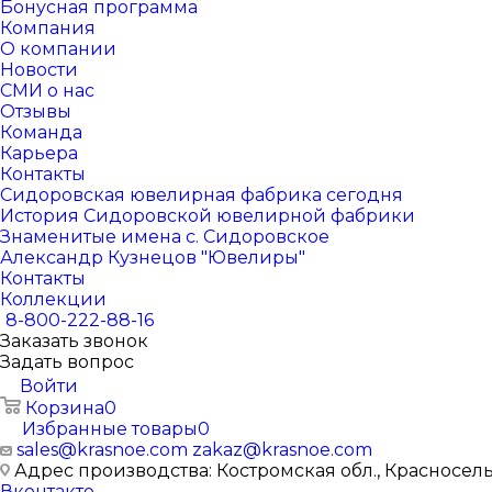
Бонусная программа
Компания
О компании
Новости
СМИ о нас
Отзывы
Команда
Карьера
Контакты
Сидоровская ювелирная фабрика сегодня
История Сидоровской ювелирной фабрики
Знаменитые имена с. Сидоровское
Александр Кузнецов "Ювелиры"
Контакты
Коллекции
8-800-222-88-16
Заказать звонок
Задать вопрос
Войти
Корзина
0
Избранные товары
0
sales@krasnoe.com
zakaz@krasnoe.com
Адрес производства: Костромская обл., Красносельск
Вконтакте