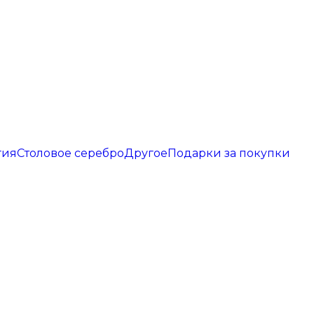
гия
Столовое серебро
Другое
Подарки за покупки