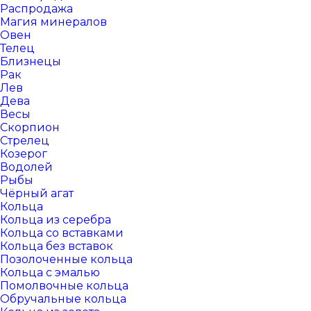
Распродажа
Магия минералов
Овен
Телец
Близнецы
Рак
Лев
Дева
Весы
Скорпион
Стрелец
Козерог
Водолей
Рыбы
Чёрный агат
Кольца
Кольца из серебра
Кольца со вставками
Кольца без вставок
Позолоченные кольца
Кольца с эмалью
Помолвочные кольца
Обручальные кольца