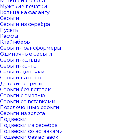
Кольца из золота
Мужские печатки
Кольца на фалангу
Серьги
Серьги из серебра
Пусеты
Каффы
Клаймберы
Серьги-трансформеры
Одиночные серьги
Серьги-кольца
Серьги-конго
Серьги-цепочки
Серьги на петле
Детские серьги
Серьги без вставок
Серьги с эмалью
Серьги со вставками
Позолоченные серьги
Серьги из золота
Подвески
Подвески из серебра
Подвески со вставками
Подвески без вставок