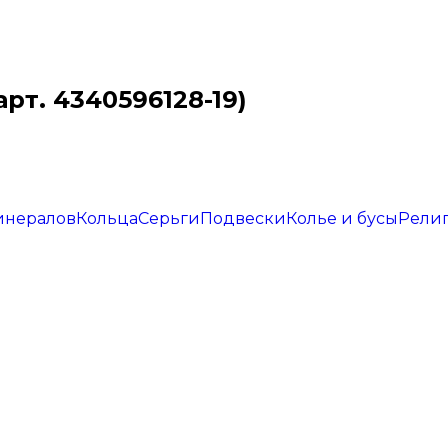
рт. 4340596128-19)
инералов
Кольца
Серьги
Подвески
Колье и бусы
Рели
)