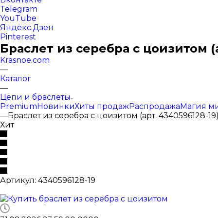
Telegram
YouTube
Яндекс.Дзен
Pinterest
Браслет из серебра с цоизитом (а
Krasnoe.com
—
Каталог
—
Цепи и браслеты
Premium
Новинки
Хиты продаж
Распродажа
Магия м
—
Браслет из серебра с цоизитом (арт. 4340596128-19
Хит
Артикул:
4340596128-19