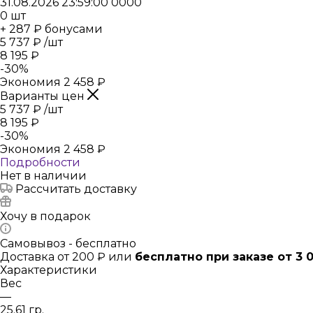
31.08.2026 23:59:00
0
0
0
0
0
шт
+ 287 ₽ бонусами
5 737
₽
/шт
8 195
₽
-
30
%
Экономия
2 458
₽
Варианты цен
5 737
₽
/шт
8 195
₽
-
30
%
Экономия
2 458
₽
Подробности
Нет в наличии
Рассчитать доставку
Хочу в подарок
Самовывоз - бесплатно
Доставка от 200 ₽ или
бесплатно при заказе от 3 
Характеристики
Вес
—
25.61 гр.