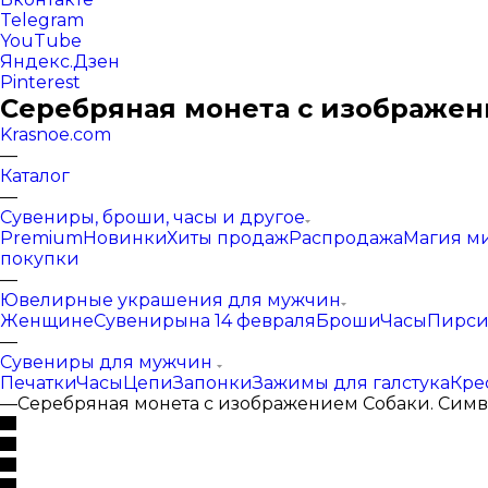
Telegram
YouTube
Яндекс.Дзен
Pinterest
Серебряная монета с изображени
Krasnoe.com
—
Каталог
—
Сувениры, броши, часы и другое
Premium
Новинки
Хиты продаж
Распродажа
Магия м
покупки
—
Ювелирные украшения для мужчин
Женщине
Сувениры
на 14 февраля
Броши
Часы
Пирси
—
Сувениры для мужчин
Печатки
Часы
Цепи
Запонки
Зажимы для галстука
Кре
—
Серебряная монета с изображением Собаки. Симво