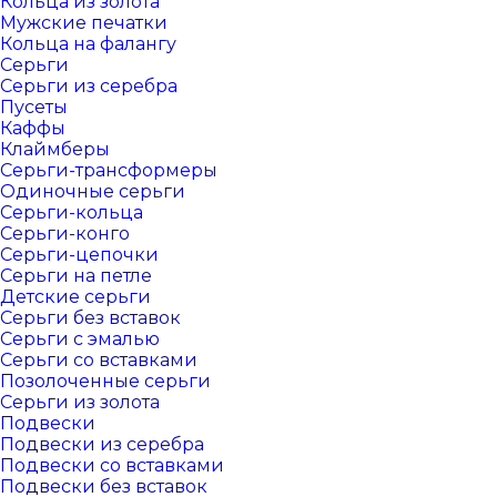
Кольца из золота
Мужские печатки
Кольца на фалангу
Серьги
Серьги из серебра
Пусеты
Каффы
Клаймберы
Серьги-трансформеры
Одиночные серьги
Серьги-кольца
Серьги-конго
Серьги-цепочки
Серьги на петле
Детские серьги
Серьги без вставок
Серьги с эмалью
Серьги со вставками
Позолоченные серьги
Серьги из золота
Подвески
Подвески из серебра
Подвески со вставками
Подвески без вставок