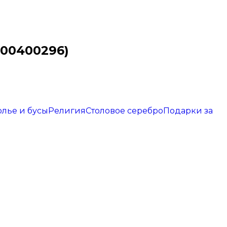
300400296)
олье и бусы
Религия
Столовое серебро
Подарки за