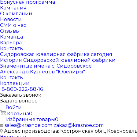
Бонусная программа
Компания
О компании
Новости
СМИ о нас
Отзывы
Команда
Карьера
Контакты
Сидоровская ювелирная фабрика сегодня
История Сидоровской ювелирной фабрики
Знаменитые имена с. Сидоровское
Александр Кузнецов "Ювелиры"
Контакты
Коллекции
8-800-222-88-16
Заказать звонок
Задать вопрос
Войти
Корзина
0
Избранные товары
0
sales@krasnoe.com
zakaz@krasnoe.com
Адрес производства: Костромская обл., Красносельск
Вконтакте