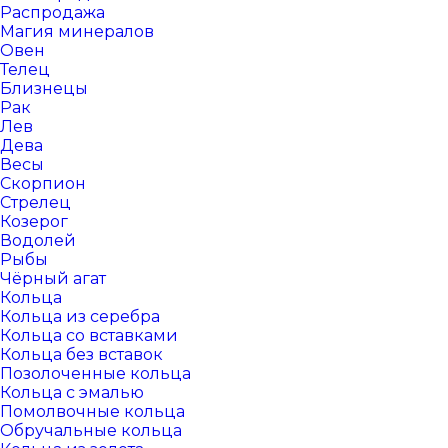
Распродажа
Магия минералов
Овен
Телец
Близнецы
Рак
Лев
Дева
Весы
Скорпион
Стрелец
Козерог
Водолей
Рыбы
Чёрный агат
Кольца
Кольца из серебра
Кольца со вставками
Кольца без вставок
Позолоченные кольца
Кольца с эмалью
Помолвочные кольца
Обручальные кольца