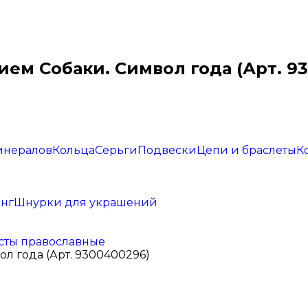
ем Собаки. Символ года (Арт. 9
инералов
Кольца
Серьги
Подвески
Цепи и браслеты
К
нг
Шнурки для украшений
сты православные
л года (Арт. 9300400296)