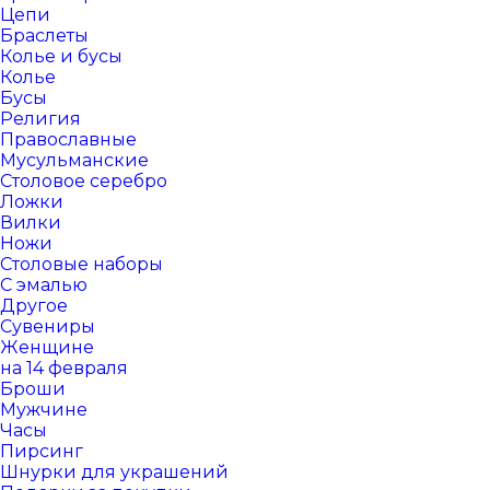
Цепи
Браслеты
Колье и бусы
Колье
Бусы
Религия
Православные
Мусульманские
Столовое серебро
Ложки
Вилки
Ножи
Столовые наборы
С эмалью
Другое
Сувениры
Женщине
на 14 февраля
Броши
Мужчине
Часы
Пирсинг
Шнурки для украшений