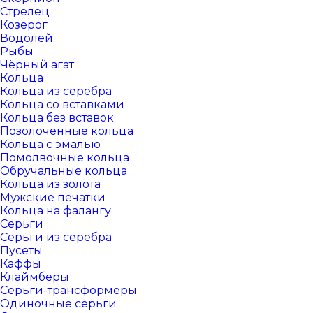
Стрелец
Козерог
Водолей
Рыбы
Чёрный агат
Кольца
Кольца из серебра
Кольца со вставками
Кольца без вставок
Позолоченные кольца
Кольца с эмалью
Помолвочные кольца
Обручальные кольца
Кольца из золота
Мужские печатки
Кольца на фалангу
Серьги
Серьги из серебра
Пусеты
Каффы
Клаймберы
Серьги-трансформеры
Одиночные серьги