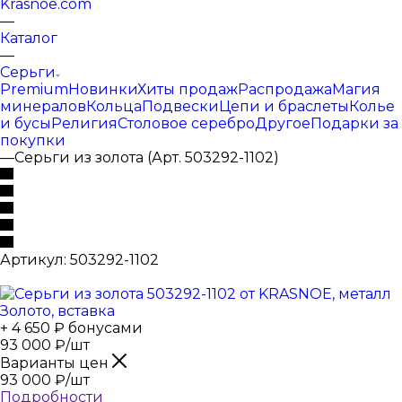
Krasnoe.com
—
Каталог
—
Серьги
Premium
Новинки
Хиты продаж
Распродажа
Магия
минералов
Кольца
Подвески
Цепи и браслеты
Колье
и бусы
Религия
Столовое серебро
Другое
Подарки за
покупки
—
Серьги из золота (Арт. 503292-1102)
Артикул:
503292-1102
+ 4 650 ₽ бонусами
93 000
₽
/шт
Варианты цен
93 000
₽
/шт
Подробности