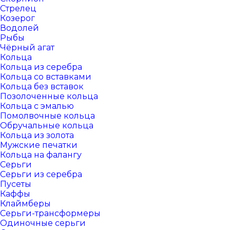
Стрелец
Козерог
Водолей
Рыбы
Чёрный агат
Кольца
Кольца из серебра
Кольца со вставками
Кольца без вставок
Позолоченные кольца
Кольца с эмалью
Помолвочные кольца
Обручальные кольца
Кольца из золота
Мужские печатки
Кольца на фалангу
Серьги
Серьги из серебра
Пусеты
Каффы
Клаймберы
Серьги-трансформеры
Одиночные серьги