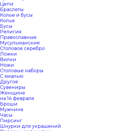
Цепи
Браслеты
Колье и бусы
Колье
Бусы
Религия
Православные
Мусульманские
Столовое серебро
Ложки
Вилки
Ножи
Столовые наборы
С эмалью
Другое
Сувениры
Женщине
на 14 февраля
Броши
Мужчине
Часы
Пирсинг
Шнурки для украшений