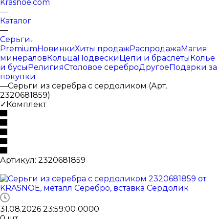
Krasnoe.com
—
Каталог
—
Серьги
Premium
Новинки
Хиты продаж
Распродажа
Магия
минералов
Кольца
Подвески
Цепи и браслеты
Колье
и бусы
Религия
Столовое серебро
Другое
Подарки за
покупки
—
Серьги из серебра с сердоликом (Арт.
2320681859)
✓Комплект
Артикул:
2320681859
31.08.2026 23:59:00
0
0
0
0
0
шт