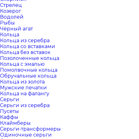
Стрелец
Козерог
Водолей
Рыбы
Чёрный агат
Кольца
Кольца из серебра
Кольца со вставками
Кольца без вставок
Позолоченные кольца
Кольца с эмалью
Помолвочные кольца
Обручальные кольца
Кольца из золота
Мужские печатки
Кольца на фалангу
Серьги
Серьги из серебра
Пусеты
Каффы
Клаймберы
Серьги-трансформеры
Одиночные серьги