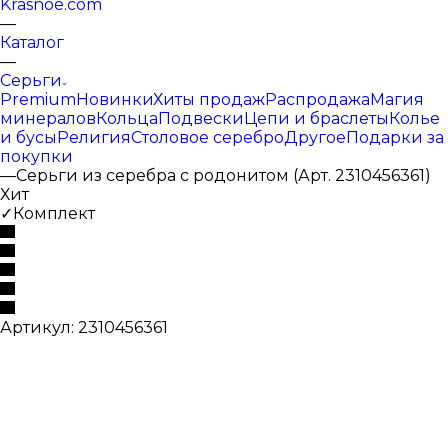
Krasnoe.com
—
Каталог
—
Серьги
Premium
Новинки
Хиты продаж
Распродажа
Магия
минералов
Кольца
Подвески
Цепи и браслеты
Колье
и бусы
Религия
Столовое серебро
Другое
Подарки за
покупки
—
Серьги из серебра с родонитом (Арт. 2310456361)
Хит
✓Комплект
Артикул:
2310456361