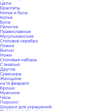
Цепи
Браслеты
Колье и бусы
Колье
Бусы
Религия
Православные
Мусульманские
Столовое серебро
Ложки
Вилки
Ножи
Столовые наборы
С эмалью
Другое
Сувениры
Женщине
на 14 февраля
Броши
Мужчине
Часы
Пирсинг
Шнурки для украшений