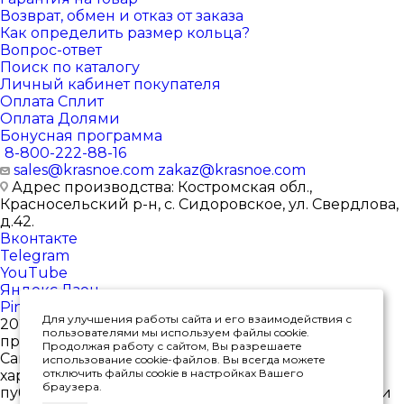
Возврат, обмен и отказ от заказа
Как определить размер кольца?
Вопрос-ответ
Поиск по каталогу
Личный кабинет покупателя
Оплата Сплит
Оплата Долями
Бонусная программа
8-800-222-88-16
sales@krasnoe.com
zakaz@krasnoe.com
Адрес производства: Костромская обл.,
Красносельский р-н, с. Сидоровское, ул. Свердлова,
д.42.
Вконтакте
Telegram
YouTube
Яндекс.Дзен
Pinterest
Для улучшения работы сайта и его взаимодействия с
2026 © Интернет-магазин ювелирных изделий от
пользователями мы используем файлы cookie.
производителя
Продолжая работу с сайтом, Вы разрешаете
Сайт носит исключительно информационный
использование cookie-файлов. Вы всегда можете
отключить файлы cookie в настройках Вашего
характер, и ни при каких условиях не является
браузера.
публичной офертой, определяемой положениями