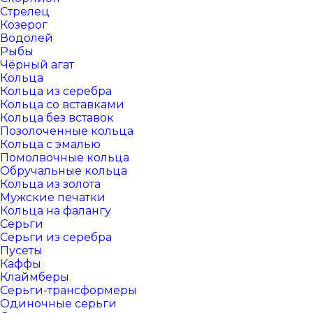
Стрелец
Козерог
Водолей
Рыбы
Чёрный агат
Кольца
Кольца из серебра
Кольца со вставками
Кольца без вставок
Позолоченные кольца
Кольца с эмалью
Помолвочные кольца
Обручальные кольца
Кольца из золота
Мужские печатки
Кольца на фалангу
Серьги
Серьги из серебра
Пусеты
Каффы
Клаймберы
Серьги-трансформеры
Одиночные серьги