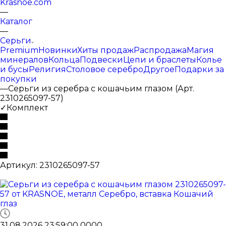
Krasnoe.com
—
Каталог
—
Серьги
Premium
Новинки
Хиты продаж
Распродажа
Магия
минералов
Кольца
Подвески
Цепи и браслеты
Колье
и бусы
Религия
Столовое серебро
Другое
Подарки за
покупки
—
Серьги из серебра с кошачьим глазом (Арт.
2310265097-57)
✓Комплект
Артикул:
2310265097-57
31.08.2026 23:59:00
0
0
0
0