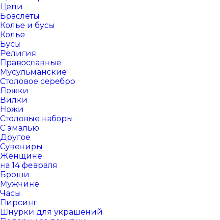
Цепи
Браслеты
Колье и бусы
Колье
Бусы
Религия
Православные
Мусульманские
Столовое серебро
Ложки
Вилки
Ножи
Столовые наборы
С эмалью
Другое
Сувениры
Женщине
на 14 февраля
Броши
Мужчине
Часы
Пирсинг
Шнурки для украшений