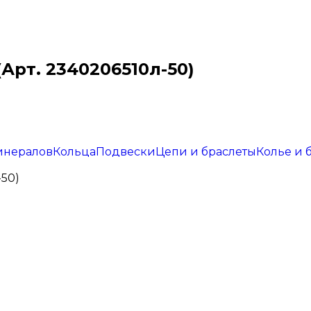
Арт. 2340206510л-50)
инералов
Кольца
Подвески
Цепи и браслеты
Колье и 
-50)