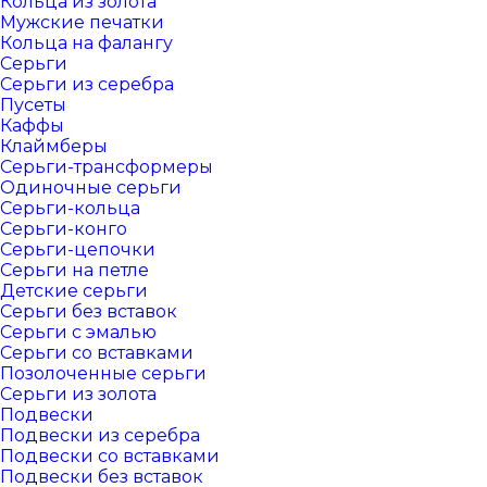
Кольца из золота
Мужские печатки
Кольца на фалангу
Серьги
Серьги из серебра
Пусеты
Каффы
Клаймберы
Серьги-трансформеры
Одиночные серьги
Серьги-кольца
Серьги-конго
Серьги-цепочки
Серьги на петле
Детские серьги
Серьги без вставок
Серьги с эмалью
Серьги со вставками
Позолоченные серьги
Серьги из золота
Подвески
Подвески из серебра
Подвески со вставками
Подвески без вставок