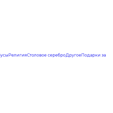
бусы
Религия
Столовое серебро
Другое
Подарки за