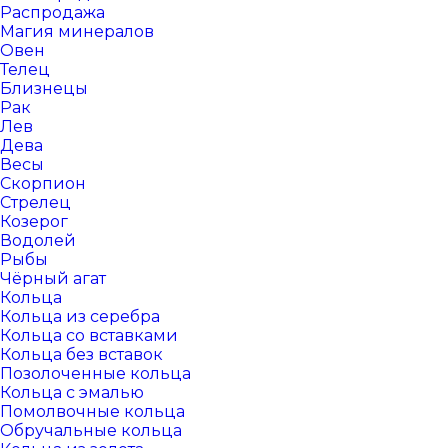
Распродажа
Магия минералов
Овен
Телец
Близнецы
Рак
Лев
Дева
Весы
Скорпион
Стрелец
Козерог
Водолей
Рыбы
Чёрный агат
Кольца
Кольца из серебра
Кольца со вставками
Кольца без вставок
Позолоченные кольца
Кольца с эмалью
Помолвочные кольца
Обручальные кольца