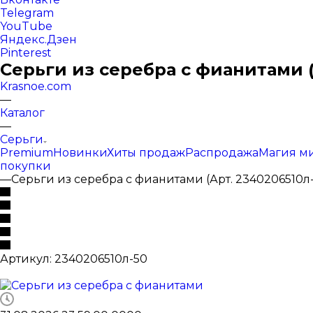
Telegram
YouTube
Яндекс.Дзен
Pinterest
Серьги из серебра с фианитами (
Krasnoe.com
—
Каталог
—
Серьги
Premium
Новинки
Хиты продаж
Распродажа
Магия м
покупки
—
Серьги из серебра с фианитами (Арт. 2340206510л
Артикул:
2340206510л-50