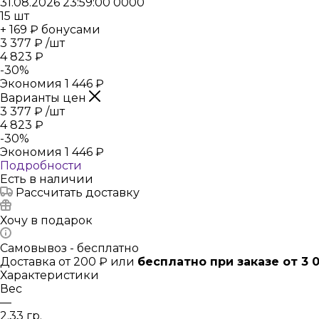
31.08.2026 23:59:00
0
0
0
0
15
шт
+ 169 ₽ бонусами
3 377
₽
/шт
4 823
₽
-
30
%
Экономия
1 446
₽
Варианты цен
3 377
₽
/шт
4 823
₽
-
30
%
Экономия
1 446
₽
Подробности
Есть в наличии
Рассчитать доставку
Хочу в подарок
Самовывоз - бесплатно
Доставка от 200 ₽ или
бесплатно при заказе от 3 
Характеристики
Вес
—
2.33 гр.