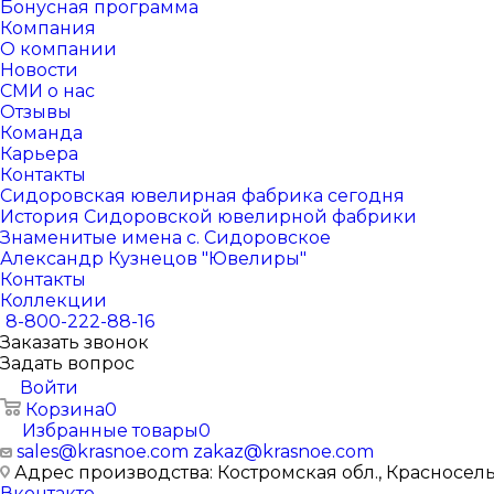
Бонусная программа
Компания
О компании
Новости
СМИ о нас
Отзывы
Команда
Карьера
Контакты
Сидоровская ювелирная фабрика сегодня
История Сидоровской ювелирной фабрики
Знаменитые имена с. Сидоровское
Александр Кузнецов "Ювелиры"
Контакты
Коллекции
8-800-222-88-16
Заказать звонок
Задать вопрос
Войти
Корзина
0
Избранные товары
0
sales@krasnoe.com
zakaz@krasnoe.com
Адрес производства: Костромская обл., Красносельск
Вконтакте