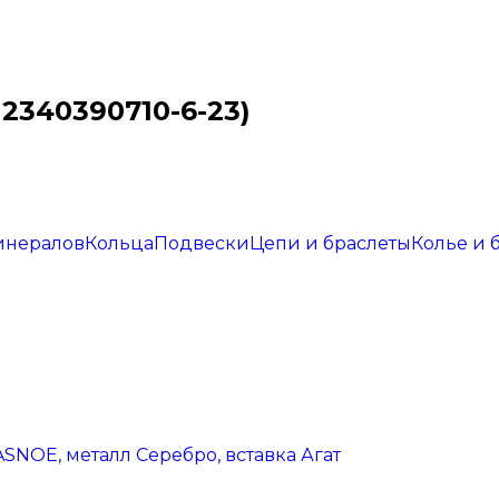
 2340390710-6-23)
инералов
Кольца
Подвески
Цепи и браслеты
Колье и 