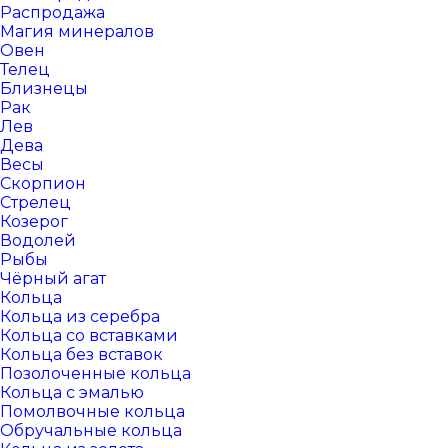
Распродажа
Магия минералов
Овен
Телец
Близнецы
Рак
Лев
Дева
Весы
Скорпион
Стрелец
Козерог
Водолей
Рыбы
Чёрный агат
Кольца
Кольца из серебра
Кольца со вставками
Кольца без вставок
Позолоченные кольца
Кольца с эмалью
Помолвочные кольца
Обручальные кольца