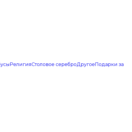
бусы
Религия
Столовое серебро
Другое
Подарки за