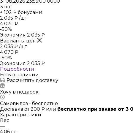
31.08.2026 23:55:00
0
0
0
0
3
шт
+ 102 ₽ бонусами
2 035
₽
/шт
4 070
₽
-
50
%
Экономия
2 035
₽
Варианты цен
2 035
₽
/шт
4 070
₽
-
50
%
Экономия
2 035
₽
Подробности
Есть в наличии
Рассчитать доставку
Хочу в подарок
Самовывоз - бесплатно
Доставка от 200 ₽ или
бесплатно при заказе от 3 
Характеристики
Вес
—
4.06 гр.