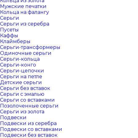
Кольца из золота
Мужские печатки
Кольца на фалангу
Серьги
Серьги из серебра
Пусеты
Каффы
Клаймберы
Серьги-трансформеры
Одиночные серьги
Серьги-кольца
Серьги-конго
Серьги-цепочки
Серьги на петле
Детские серьги
Серьги без вставок
Серьги с эмалью
Серьги со вставками
Позолоченные серьги
Серьги из золота
Подвески
Подвески из серебра
Подвески со вставками
Подвески без вставок