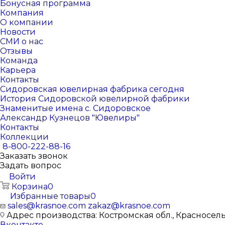
Бонусная программа
Компания
О компании
Новости
СМИ о нас
Отзывы
Команда
Карьера
Контакты
Сидоровская ювелирная фабрика сегодня
История Сидоровской ювелирной фабрики
Знаменитые имена с. Сидоровское
Александр Кузнецов "Ювелиры"
Контакты
Коллекции
8-800-222-88-16
Заказать звонок
Задать вопрос
Войти
Корзина
0
Избранные товары
0
sales@krasnoe.com
zakaz@krasnoe.com
Адрес производства: Костромская обл., Красносельск
Вконтакте